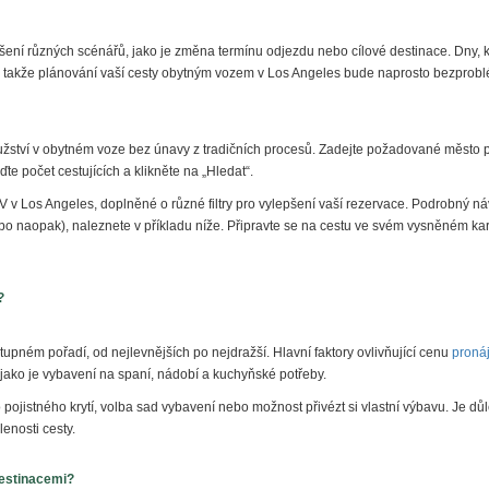
ní různých scénářů, jako je změna termínu odjezdu nebo cílové destinace. Dny, k
e, takže plánování vaší cesty obytným vozem v Los Angeles bude naprosto bezprob
žství v obytném voze bez únavy z tradičních procesů. Zadejte požadované město pr
te počet cestujících a klikněte na „Hledat“.
V v Los Angeles
, doplněné o různé filtry pro vylepšení vaší rezervace. Podrobný n
 naopak), naleznete v příkladu níže. Připravte se na cestu ve svém vysněném kara
?
upném pořadí, od nejlevnějších po nejdražší. Hlavní faktory ovlivňující cenu
proná
, jako je vybavení na spaní, nádobí a kuchyňské potřeby.
ojistného krytí, volba sad vybavení nebo možnost přivézt si vlastní výbavu. Je důle
enosti cesty.
estinacemi?