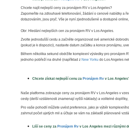
Chcete najít nejlepší
ceny za pronájem RV
v Los Angeles?
Zapomeňte na zdlouhavé telefonování, žádání o cenové nabídky a řeše
dotazováním, jsou pryč. Vše je nyní zjednodušené a dostupné onlin
Obr: Hledání nejlepších cen za
pronájem RV v Los Angeles
.
Zvolte jednodušší cestu a začněte organizovat své americké dobrodru
(pokud je k dispozici), nastavte datum začátku a konce pronájmu, uveď
Během několika sekund obdržíte komplexní výsledky pro
pronájem R
jednoho pobřeží na druhé (například z
New Yorku
do Los Angeles nebo
Chcete získat nejlepší cenu za
Pronájem Rv
v Los Angeles
Naše platforma zobrazuje
ceny za pronájem
RV v Los Angeles v vzest
cesty (delší vzdálenosti znamenají vyšší náklady) a volitelné doplňky
Pro vaše pohodlí můžete uvést preference, jako je výběr komplexního p
zahrnut počet ujetých mil a účtuje se vám na základě plánované vzdál
Liší se ceny za
Pronájem Rv
v Los Angeles
mezi různými d