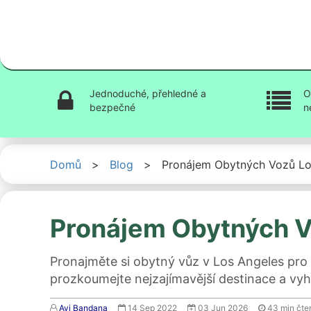
Jednoduché, přehledné a
O
bezpečné
n
Domů
>
Blog
>
Pronájem Obytných Vozů Lo
Pronájem Obytných V
Pronajměte si obytný vůz v Los Angeles pro 
prozkoumejte nejzajímavější destinace a vyh
Avi Bandana
14 Sep 2022
03 Jun 2026
43
min čte