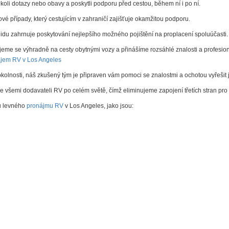
oli dotazy nebo obavy a poskytli podporu před cestou, během ní i po ní.
 případy, který cestujícím v zahraničí zajišťuje okamžitou podporu.
lidu zahrnuje poskytování nejlepšího možného pojištění na proplacení spoluúčasti.
zujeme se výhradně na cesty obytnými vozy a přinášíme rozsáhlé znalosti a profesion
jem RV v Los Angeles
lnosti, náš zkušený tým je připraven vám pomoci se znalostmi a ochotou vyřešit ja
se všemi dodavateli RV po celém světě, čímž eliminujeme zapojení třetích stran pr
ů levného
pronájmu RV
v L
os Angeles, jako jsou: