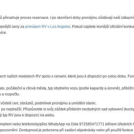
 přesahuje proces rezervace. I po skončení doby pronájmu zůstávají naši zákazníci
hopnější
ceny za
pronájem RV v Los Angeles
. Pokud najdete levnější oficiální konku
více.
ech našich modelech RV spolu s cenami, které jsou k dispozici po celou dobu. Fu
tu, počáteční a cílová města, typ obytného vozu (podle kapacity a úrovně), přibližná
 a rozpočtu.
 včetně cen, obrázků, podmínek pronájmu a umístění stanic.
o nejdražší. Přizpůsobte si svůj zážitek přidáním nezbytných sad vybavení (kuchy
ý typ RV jsou k dispozici na webu.
 e-mailem nebo telefonicky/přes WhatsApp na čísle 972585471771 během úředních 
rnění. Dostupnost je potvrzena při zadání objednávky nebo při použití funkce „c