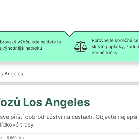
Porovnejte konečné ce
brovský výběr, kde najdete tu
skryté poplatky, žádné 
ejvýhodnější nabídku
žádné kličky
s Angeles
ozů Los Angeles
své příští dobrodružství na cestách. Objevte nejlepš
lídkové trasy.
ní
8,569
slov