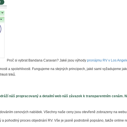
Proč si vybrat Bandana Caravan? Jaké jsou výhody
pronájmu RV v Los Angel
tnosti a spolehlivosti. Fungujeme na stejných principech, jaké sami vyžadujeme jak
koli triků.
 odráží náš propracovaný a detailní web náš závazek k transparentním cenám. 
dováním cenových nabídek. Všechny naše ceny jsou otevřeně zobrazeny na webu a
ý a pohodlný proces objednání RV. Vše je jasně podrobně popsáno, takže online r