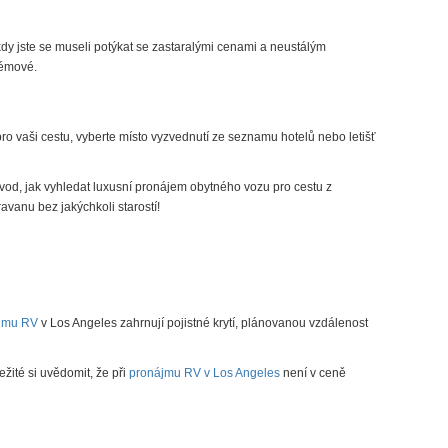
dy jste se museli potýkat se zastaralými cenami a neustálým
lémové.
o vaši cestu, vyberte místo vyzvednutí ze seznamu hotelů nebo letišť
ávod, jak vyhledat
luxusní pronájem obytného vozu
pro cestu z
vanu bez jakýchkoli starostí!
jmu RV
v Los Angeles zahrnují pojistné krytí, plánovanou vzdálenost
žité si uvědomit, že při
pronájmu RV v Los Angeles
není v ceně