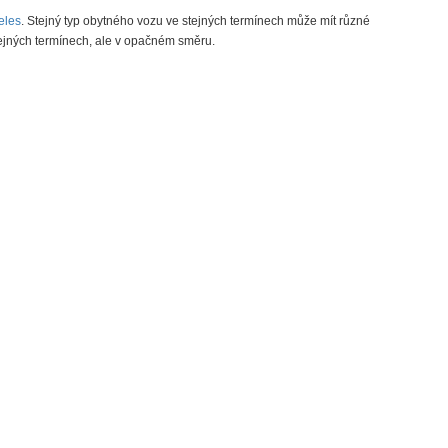
eles
. Stejný typ obytného vozu ve stejných termínech může mít různé
tejných termínech, ale v opačném směru.