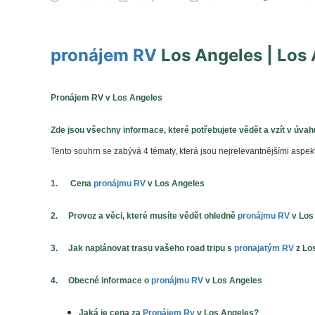
pronájem RV
Los Angeles | Los
Pronájem RV v Los Angeles
Zde jsou všechny informace, které potřebujete vědět a vzít v úvah
Tento souhrn se zabývá 4 tématy, která jsou nejrelevantnějšími aspek
1.
Cena
pronájmu RV
v Los Angeles
2. Provoz a věci, které musíte vědět ohledně
pronájmu RV
v Los
3. Jak naplánovat trasu vašeho road tripu s
pronajatým RV
z Lo
4. Obecné informace o
pronájmu RV
v Los Angeles
Jaká je cena za
Pronájem Rv
v Los Angeles
?