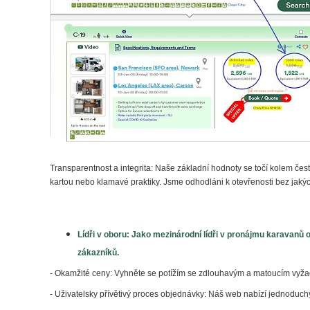
Transparentnost a integrita: Naše základní hodnoty se točí kolem čes
kartou nebo klamavé praktiky. Jsme odhodláni k otevřenosti bez jakých
Lídři v oboru: Jako mezinárodní lídři v pronájmu karavanů
zákazníků.
- Okamžité ceny: Vyhněte se potížím se zdlouhavým a matoucím vyža
- Uživatelsky přívětivý proces objednávky: Náš web nabízí jednoduch