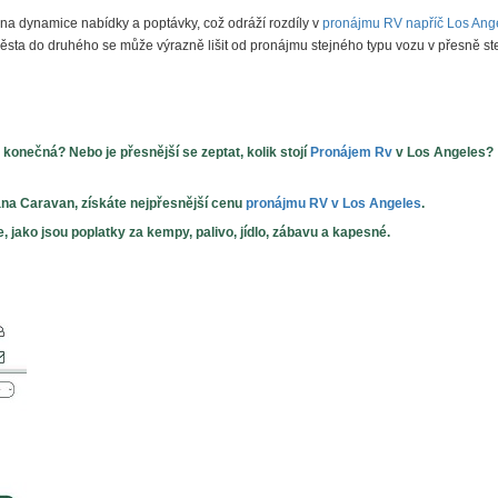
a dynamice nabídky a poptávky, což odráží rozdíly v
pronájmu RV napříč Los Ang
města do druhého se může výrazně lišit od pronájmu stejného typu vozu v přesně s
, konečná? Nebo je přesnější se zeptat,
kolik stojí
Pronájem Rv
v Los Angeles
?
a Caravan, získáte nejpřesnější cenu
pronájmu RV v Los Angeles
.
e, jako jsou poplatky za kempy, palivo, jídlo, zábavu a kapesné.