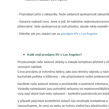
- Poprodejní péče o zákazníky: Naše oddanost spokojenosti zákazníků
- Garance nejlepší ceny: Jsme si jisti, že nabízíme nejkonkurencesc
překonáme. Vaše spokojenost je naší prioritou, abyste nikdy neplatili 
- Klikněte zde pro získání
cen za
pronájem RV v Los Angeles
Kolik stojí
pronájem RV v Los Angeles
?
Prozkoumejte naše webové stránky a získejte komplexní přehled o vš
cenových nabídek.
Cena pronájmu je ovlivněna faktory, jako jsou termíny odjezdu a návra
kuchyňské potřeby a lůžkoviny – vše přizpůsobené vašim preferencím
Navštivte naše webové stránky a prohlédněte si podrobné informace,
Výsledky vyhledávání jsou pohodlně seřazeny od nejekonomičtějších p
vozy mají stejné krytí nebo vybavení – konkrétní podrobnosti pro každ
V případě jakýchkoli konkrétních dotazů nás neváhejte kontaktovat
Upozorňujeme, že ceny na webu se mohou změnit bez předchozího upozo