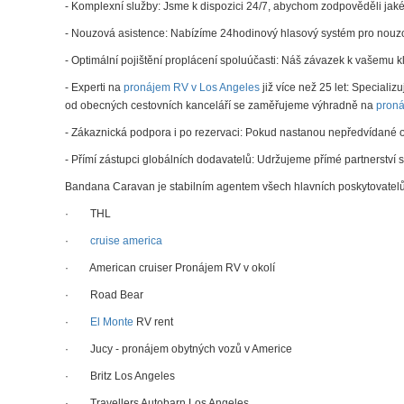
- Komplexní služby: Jsme k dispozici 24/7, abychom zodpověděli jakék
- Nouzová asistence: Nabízíme 24hodinový hlasový systém pro nouzové
- Optimální pojištění proplácení spoluúčasti: Náš závazek k vašemu k
- Experti na
pronájem RV v Los Angeles
již více než 25 let: Speciali
od obecných cestovních kanceláří se zaměřujeme výhradně na
proná
- Zákaznická podpora i po rezervaci: Pokud nastanou nepředvídané oko
- Přímí zástupci globálních dodavatelů: Udržujeme přímé partnerství 
Bandana Caravan je stabilním agentem všech hlavních poskytovatel
· THL
·
cruise america
· American cruiser
Pronájem RV v okolí
· Road Bear
·
El Monte
RV rent
· Jucy - pronájem obytných vozů v Americe
· Britz Los Angeles
· Travellers Autobarn Los Angeles