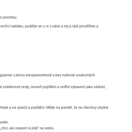
 prioritou.
renční nabídku, podělte se o ni s námi a my ji rádi prověříme a
ngujeme s plnou transparentností a bez nutnosti soukromých
 vzdálenost cesty, úroveň pojištění a vnitřní vybavení jako nádobí,
ňské a na spaní) a pojištění. Mějte na paměti, že ne všechny obytné
hodin.
hci, ale nejsem si jistý“ na webu.