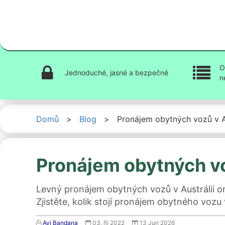
O
Jednoduché, jasné a bezpečné
n
Domů
>
Blog
>
Pronájem obytných vozů v Aus
Pronájem obytných voz
Levný pronájem obytných vozů v Austrálii on
Zjistěte, kolik stojí pronájem obytného vozu v
Avi Bandana
03. říj 2022
13 Jun 2026