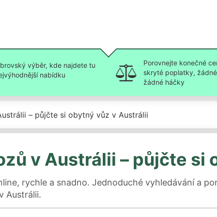
Porovnejte konečné ce
brovský výběr, kde najdete tu
skryté poplatky, žádné 
ejvýhodnější nabídku
žádné háčky
trálii – půjčte si obytný vůz v Austrálii
ů v Austrálii – půjčte si 
line, rychle a snadno. Jednoduché vyhledávání a por
 Austrálii.