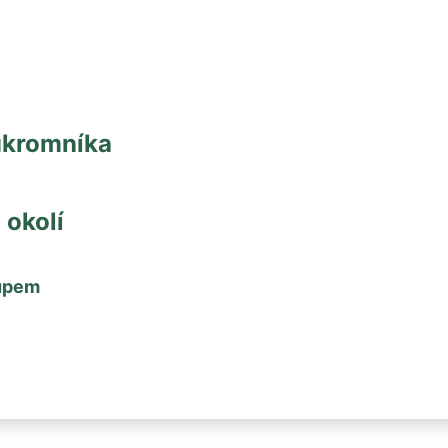
ukromníka
okolí
kupem