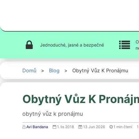
O
Jednoduché, jasné a bezpečné
n
Domů
>
Blog
>
Obytný Vůz K Pronájmu
Obytný Vůz K Pronáj
obytný vůz k pronájmu
Avi Bandana
1. lis 2018
13 Jun 2026
1
min čtení