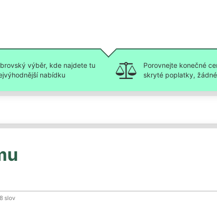
brovský výběr, kde najdete tu
Porovnejte konečné ce
ejvýhodnější nabídku
skryté poplatky, žádné 
mu
18
slov