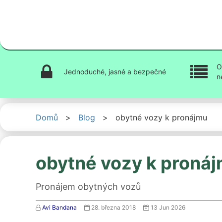
O
Jednoduché, jasné a bezpečné
n
Domů
>
Blog
>
obytné vozy k pronájmu
obytné vozy k proná
Pronájem obytných vozů
Avi Bandana
28. března 2018
13 Jun 2026