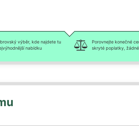
brovský výběr, kde najdete tu
Porovnejte konečné ce
ejvýhodnější nabídku
skryté poplatky, žádné 
jmu