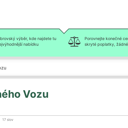
brovský výběr, kde najdete tu
Porovnejte konečné ce
ejvýhodnější nabídku
skryté poplatky, žádné 
ozu
ného Vozu
17
slov