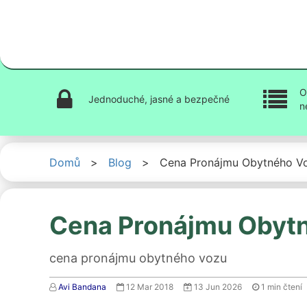
O
Jednoduché, jasné a bezpečné
n
Domů
>
Blog
>
Cena Pronájmu Obytného V
Cena Pronájmu Obyt
cena pronájmu obytného vozu
Avi Bandana
12 Mar 2018
13 Jun 2026
1
min čtení