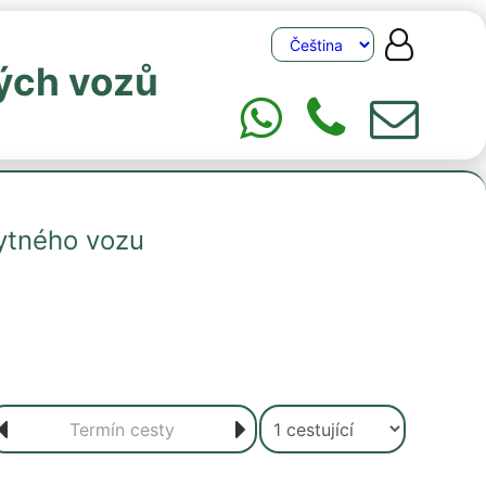
ých vozů
ytného vozu