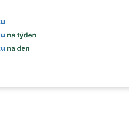
zu
zu
na týden
zu
na den