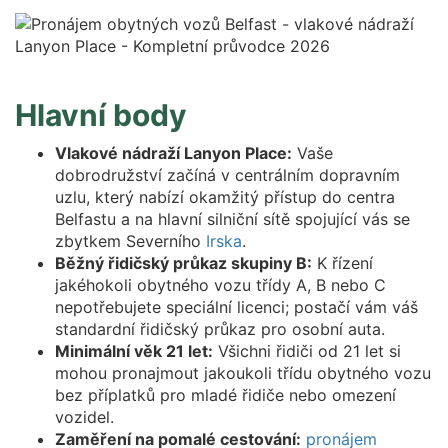
Hlavní body
Vlakové nádraží Lanyon Place:
Vaše
dobrodružství začíná v centrálním dopravním
uzlu, který nabízí okamžitý přístup do centra
Belfastu a na hlavní silniční sítě spojující vás se
zbytkem Severního
Irska
.
Běžný řidičský průkaz skupiny B:
K řízení
jakéhokoli obytného vozu třídy A, B nebo C
nepotřebujete speciální licenci; postačí vám váš
standardní řidičský průkaz pro osobní auta.
Minimální věk 21 let:
Všichni řidiči od 21 let si
mohou pronajmout jakoukoli třídu obytného vozu
bez příplatků pro mladé řidiče nebo omezení
vozidel.
Zaměření na pomalé cestování:
pronájem