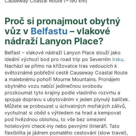
Causeway Coastal Route (~190 km)
Proč si pronajmout obytný
vůz v
Belfastu
– vlakové
nádraží Lanyon Place?
Belfast – vlakové nádraží Lanyon Place slouží jako
ideální výchozí bod pro road trip po Severním
Irsku
.
Nachází se přímo na křižovatce tras vedoucích k
světoznámé pobřežní cestě Causeway Coastal Route
a malebnému pohoří Mourne Mountains. Pronájem
obytného vozu nabízí jedinečnou svobodu
prozkoumat tyto krajiny podle vlastního rozvrhu a
spojuje dopravu s ubytováním v jeden plynulý balíček.
Můžete se probouzet u úchvatných mořských zálivů,
vychutnat si oběd s výhledem na hrad a kempovat
pod hvězdnou oblohou, to vše bez omezení
hotelovými check-iny nebo pevnými itineráři. Tato
flexibilita je jádrem pomalého cestování (slow travel),