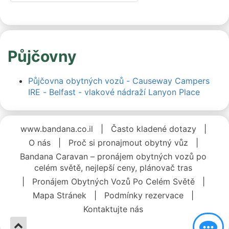
až pro 4 cestující. Je nabitý
exkluzivními prvky Auto Trail,
včetně stahovací manželské
postele. Statické zadní
Půjčovny
dvoulůžko nabízí pocit
skutečného domova. Izolovaná
nástavba je vhodná pro
Půjčovna obytných vozů - Causeway Campers
celoroční použití, vůz je
IRE - Belfast - vlakové nádraží Lanyon Place
vybaven prostorným jídelním
koutem, extra širokými
uličkami, LED osvětlením pro
www.bandana.co.il
|
Často kladené dotazy
|
dokonalou atmosféru,
O nás
|
Proč si pronajmout obytný vůz
|
přívodem čerstvé vody,
tempomatem a couvací
Bandana Caravan – pronájem obytných vozů po
kamerou – díky tomu všemu je
celém světě, nejlepší ceny, plánovač tras
v Romeovi život stejně snadný
|
Pronájem Obytných Vozů Po Celém Světě
|
jako jeho řízení. Věříme, že
Mapa Stránek
|
Podmínky rezervace
|
Romeo vám dopřeje
Kontaktujte nás
prázdninový zážitek jako
žádný jiný. S ním je cesta