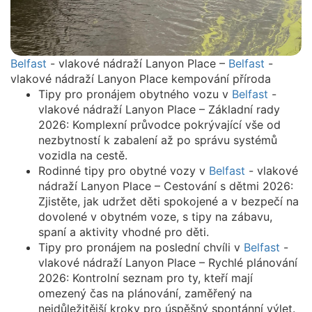
Belfast
- vlakové nádraží Lanyon Place –
Belfast
-
vlakové nádraží Lanyon Place kempování příroda
Tipy pro pronájem obytného vozu v
Belfast
-
vlakové nádraží Lanyon Place – Základní rady
2026: Komplexní průvodce pokrývající vše od
nezbytností k zabalení až po správu systémů
vozidla na cestě.
Rodinné tipy pro obytné vozy v
Belfast
- vlakové
nádraží Lanyon Place – Cestování s dětmi 2026:
Zjistěte, jak udržet děti spokojené a v bezpečí na
dovolené v obytném voze, s tipy na zábavu,
spaní a aktivity vhodné pro děti.
Tipy pro pronájem na poslední chvíli v
Belfast
-
vlakové nádraží Lanyon Place – Rychlé plánování
2026: Kontrolní seznam pro ty, kteří mají
omezený čas na plánování, zaměřený na
nejdůležitější kroky pro úspěšný spontánní výlet.