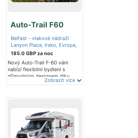
všechny vaše požadavky. Acer
vás proveze Irskem v pohodlí a
stylu. Postaveno na podvozku
Auto-Trail F60
Fiat Ducato. Modelový rok
2020-2021.
Belfast - vlakové nádraží
Lanyon Place,
Irsko,
Evropa,
185.0
GBP
za noc
Nový Auto-Trail F-60 vám
nabízí flexibilní bydlení s
důmyslným designem díky
Zobrazit více
velké zadní koupelně a
ergonomické kuchyni. S délkou
pod šest metrů je stále
klasifikován jako kompaktní
volnočasové vozidlo, což však
neznamená, že mu chybí
pohodlí nebo funkce. Elektricky
stahovací postel je geniálním
doplňkem, díky němuž pevná