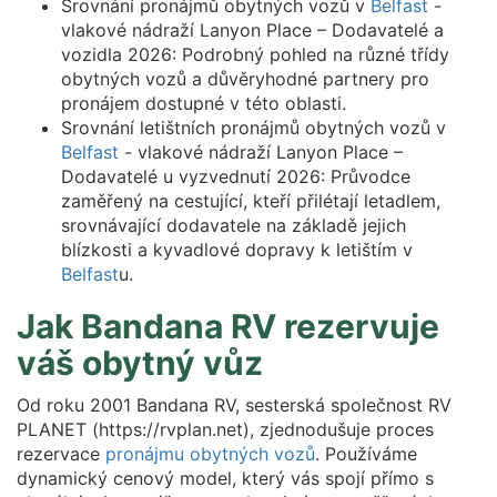
Srovnání pronájmů obytných vozů v
Belfast
-
vlakové nádraží Lanyon Place – Dodavatelé a
vozidla 2026: Podrobný pohled na různé třídy
obytných vozů a důvěryhodné partnery pro
pronájem dostupné v této oblasti.
Srovnání letištních pronájmů obytných vozů v
Belfast
- vlakové nádraží Lanyon Place –
Dodavatelé u vyzvednutí 2026: Průvodce
zaměřený na cestující, kteří přilétají letadlem,
srovnávající dodavatele na základě jejich
blízkosti a kyvadlové dopravy k letištím v
Belfast
u.
Jak Bandana RV rezervuje
váš obytný vůz
Od roku 2001 Bandana RV, sesterská společnost RV
PLANET (https://rvplan.net), zjednodušuje proces
rezervace
pronájmu obytných vozů
. Používáme
dynamický cenový model, který vás spojí přímo s