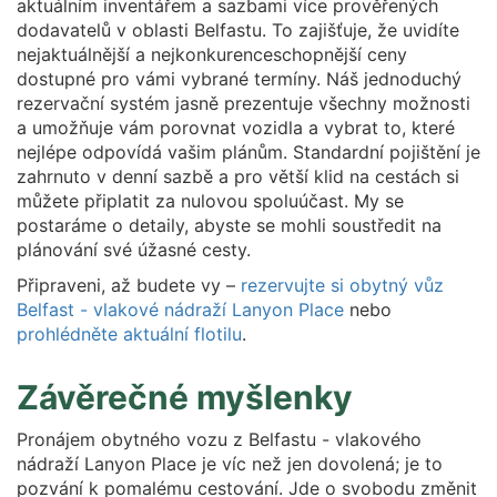
aktuálním inventářem a sazbami více prověřených
dodavatelů v oblasti Belfastu. To zajišťuje, že uvidíte
nejaktuálnější a nejkonkurenceschopnější ceny
dostupné pro vámi vybrané termíny. Náš jednoduchý
rezervační systém jasně prezentuje všechny možnosti
a umožňuje vám porovnat vozidla a vybrat to, které
nejlépe odpovídá vašim plánům. Standardní pojištění je
zahrnuto v denní sazbě a pro větší klid na cestách si
můžete připlatit za nulovou spoluúčast. My se
postaráme o detaily, abyste se mohli soustředit na
plánování své úžasné cesty.
Připraveni, až budete vy –
rezervujte si obytný vůz
Belfast - vlakové nádraží Lanyon Place
nebo
prohlédněte aktuální flotilu
.
Závěrečné myšlenky
Pronájem obytného vozu z Belfastu - vlakového
nádraží Lanyon Place je víc než jen dovolená; je to
pozvání k pomalému cestování. Jde o svobodu změnit