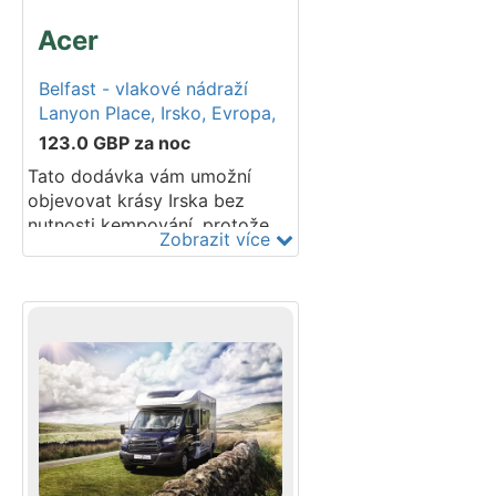
Acer
Belfast - vlakové nádraží
Lanyon Place,
Irsko,
Evropa,
123.0
GBP
za noc
Tato dodávka vám umožní
objevovat krásy Irska bez
nutnosti kempování, protože
Zobrazit více
disponuje plně vybavenou
koupelnou se sprchou a
toaletou. Má také kompletní
systém klimatizace, takže
můžete ovládat topení a ohřev
vody – to je skutečný bonus,
když se noci ochladí nebo je
počasí proměnlivé. Tato
kompaktní dodávka má také
plnohodnotnou kuchyňku, což
z ní dělá ideální volbu pro