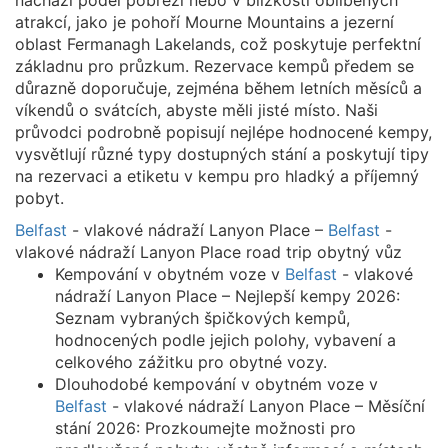
nachází podél pobřeží nebo v blízkosti oblíbených
atrakcí, jako je pohoří Mourne Mountains a jezerní
oblast Fermanagh Lakelands, což poskytuje perfektní
základnu pro průzkum. Rezervace kempů předem se
důrazně doporučuje, zejména během letních měsíců a
víkendů o svátcích, abyste měli jisté místo. Naši
průvodci podrobně popisují nejlépe hodnocené kempy,
vysvětlují různé typy dostupných stání a poskytují tipy
na rezervaci a etiketu v kempu pro hladký a příjemný
pobyt.
Belfast
- vlakové nádraží Lanyon Place –
Belfast
-
vlakové nádraží Lanyon Place road trip obytný vůz
Kempování v obytném voze v
Belfast
- vlakové
nádraží Lanyon Place – Nejlepší kempy 2026:
Seznam vybraných špičkových kempů,
hodnocených podle jejich polohy, vybavení a
celkového zážitku pro obytné vozy.
Dlouhodobé kempování v obytném voze v
Belfast
- vlakové nádraží Lanyon Place – Měsíční
stání 2026: Prozkoumejte možnosti pro