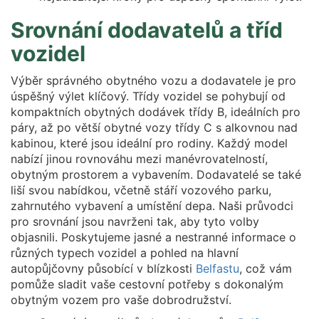
Srovnání dodavatelů a tříd
vozidel
Výběr správného obytného vozu a dodavatele je pro
úspěšný výlet klíčový. Třídy vozidel se pohybují od
kompaktních obytných dodávek třídy B, ideálních pro
páry, až po větší obytné vozy třídy C s alkovnou nad
kabinou, které jsou ideální pro rodiny. Každý model
nabízí jinou rovnováhu mezi manévrovatelností,
obytným prostorem a vybavením. Dodavatelé se také
liší svou nabídkou, včetně stáří vozového parku,
zahrnutého vybavení a umístění depa. Naši průvodci
pro srovnání jsou navrženi tak, aby tyto volby
objasnili. Poskytujeme jasné a nestranné informace o
různých typech vozidel a pohled na hlavní
autopůjčovny působící v blízkosti
Belfastu
, což vám
pomůže sladit vaše cestovní potřeby s dokonalým
obytným vozem pro vaše dobrodružství.