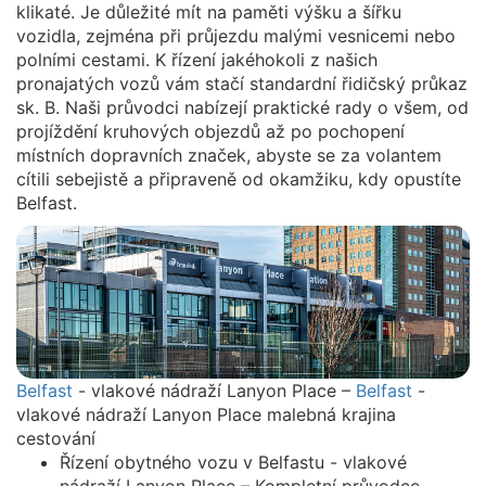
klikaté. Je důležité mít na paměti výšku a šířku
vozidla, zejména při průjezdu malými vesnicemi nebo
polními cestami. K řízení jakéhokoli z našich
pronajatých vozů vám stačí standardní řidičský průkaz
sk. B. Naši průvodci nabízejí praktické rady o všem, od
projíždění kruhových objezdů až po pochopení
místních dopravních značek, abyste se za volantem
cítili sebejistě a připraveně od okamžiku, kdy opustíte
Belfast.
Belfast
- vlakové nádraží Lanyon Place –
Belfast
-
vlakové nádraží Lanyon Place malebná krajina
cestování
Řízení obytného vozu v Belfastu - vlakové