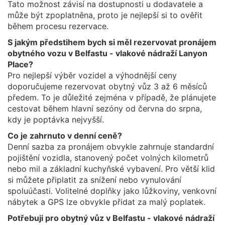
Tato možnost závisí na dostupnosti u dodavatele a
může být zpoplatněna, proto je nejlepší si to ověřit
během procesu rezervace.
S jakým předstihem bych si měl rezervovat pronájem
obytného vozu v Belfastu - vlakové nádraží Lanyon
Place?
Pro nejlepší výběr vozidel a výhodnější ceny
doporučujeme rezervovat obytný vůz 3 až 6 měsíců
předem. To je důležité zejména v případě, že plánujete
cestovat během hlavní sezóny od června do srpna,
kdy je poptávka nejvyšší.
Co je zahrnuto v denní ceně?
Denní sazba za pronájem obvykle zahrnuje standardní
pojištění vozidla, stanovený počet volných kilometrů
nebo mil a základní kuchyňské vybavení. Pro větší klid
si můžete připlatit za snížení nebo vynulování
spoluúčasti. Volitelné doplňky jako lůžkoviny, venkovní
nábytek a GPS lze obvykle přidat za malý poplatek.
Potřebuji pro obytný vůz v Belfastu - vlakové nádraží