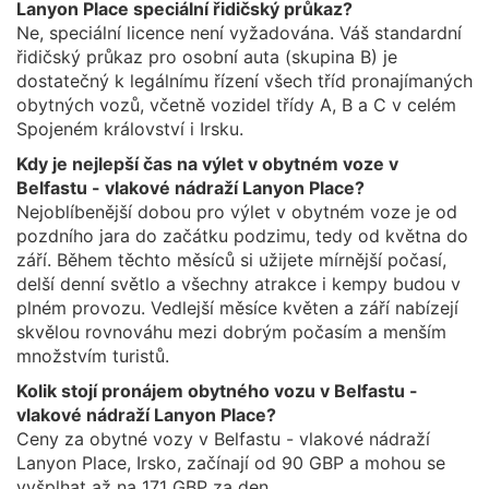
Lanyon Place speciální řidičský průkaz?
Ne, speciální licence není vyžadována. Váš standardní
řidičský průkaz pro osobní auta (skupina B) je
dostatečný k legálnímu řízení všech tříd pronajímaných
obytných vozů, včetně vozidel třídy A, B a C v celém
Spojeném království i Irsku.
Kdy je nejlepší čas na výlet v obytném voze v
Belfastu - vlakové nádraží Lanyon Place?
Nejoblíbenější dobou pro výlet v obytném voze je od
pozdního jara do začátku podzimu, tedy od května do
září. Během těchto měsíců si užijete mírnější počasí,
delší denní světlo a všechny atrakce i kempy budou v
plném provozu. Vedlejší měsíce květen a září nabízejí
skvělou rovnováhu mezi dobrým počasím a menším
množstvím turistů.
Kolik stojí pronájem obytného vozu v Belfastu -
vlakové nádraží Lanyon Place?
Ceny za obytné vozy v Belfastu - vlakové nádraží
Lanyon Place, Irsko, začínají od 90 GBP a mohou se
vyšplhat až na 171 GBP za den.