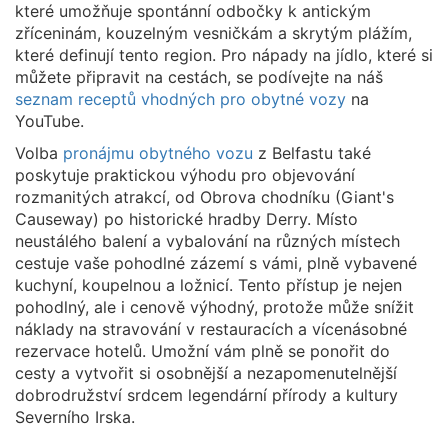
které umožňuje spontánní odbočky k antickým
zříceninám, kouzelným vesničkám a skrytým plážím,
které definují tento region. Pro nápady na jídlo, které si
můžete připravit na cestách, se podívejte na náš
seznam receptů vhodných pro obytné vozy
na
YouTube.
Volba
pronájmu obytného vozu
z Belfastu také
poskytuje praktickou výhodu pro objevování
rozmanitých atrakcí, od Obrova chodníku (Giant's
Causeway) po historické hradby Derry. Místo
neustálého balení a vybalování na různých místech
cestuje vaše pohodlné zázemí s vámi, plně vybavené
kuchyní, koupelnou a ložnicí. Tento přístup je nejen
pohodlný, ale i cenově výhodný, protože může snížit
náklady na stravování v restauracích a vícenásobné
rezervace hotelů. Umožní vám plně se ponořit do
cesty a vytvořit si osobnější a nezapomenutelnější
dobrodružství srdcem legendární přírody a kultury
Severního Irska.