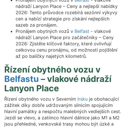
Pronájem obytných vozů v
Belfast
- vlakové
nádraží Lanyon Place – Ceny a nejlepší nabídky
2026: Tento průvodce rozebírá sezónní výkyvy
cen a nabízí strategie pro získání nejlepších
sazeb za pronájem.
Pronájem obytných vozů v
Belfast
- vlakové
nádraží Lanyon Place pro začátečníky – Ceny
2026: Zjistěte klíčové faktory, které ovlivňují
celkovou cenu pronájmu, od možností pojištění
až po balíčky najetých kilometrů.
Řízení obytného vozu v
Belfastu
– vlakové nádraží
Lanyon Place
Řízení obytného vozu v Severním
Irsku
je obohacující
zážitek díky dobře udržovaným silnicím spojujícím
hlavní památky a nespočtu malebných vedlejších cest.
Jezdí se vlevo, a zatímco hlavní dálnice jako M1 a M2
jsou přehledné, venkovské trasy mohou být úzké a