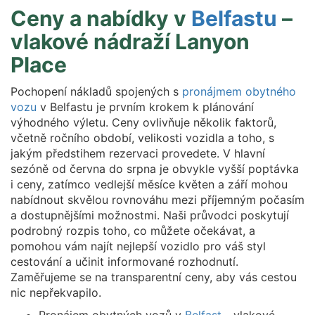
Ceny a nabídky v
Belfastu
–
vlakové nádraží Lanyon
Place
Pochopení nákladů spojených s
pronájmem obytného
vozu
v Belfastu je prvním krokem k plánování
výhodného výletu. Ceny ovlivňuje několik faktorů,
včetně ročního období, velikosti vozidla a toho, s
jakým předstihem rezervaci provedete. V hlavní
sezóně od června do srpna je obvykle vyšší poptávka
i ceny, zatímco vedlejší měsíce květen a září mohou
nabídnout skvělou rovnováhu mezi příjemným počasím
a dostupnějšími možnostmi. Naši průvodci poskytují
podrobný rozpis toho, co můžete očekávat, a
pomohou vám najít nejlepší vozidlo pro váš styl
cestování a učinit informované rozhodnutí.
Zaměřujeme se na transparentní ceny, aby vás cestou
nic nepřekvapilo.