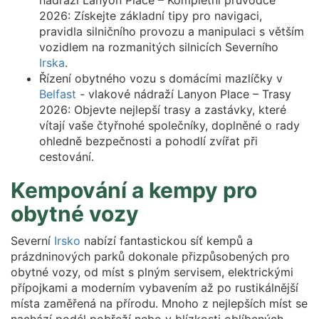
nádraží Lanyon Place – Kompletní průvodce
2026: Získejte základní tipy pro navigaci,
pravidla silničního provozu a manipulaci s větším
vozidlem na rozmanitých silnicích Severního
Irska
.
Řízení obytného vozu s domácími mazlíčky v
Belfast
- vlakové nádraží Lanyon Place – Trasy
2026: Objevte nejlepší trasy a zastávky, které
vítají vaše čtyřnohé společníky, doplněné o rady
ohledně bezpečnosti a pohodlí zvířat při
cestování.
Kempování a kempy pro
obytné vozy
Severní
Irsko
nabízí fantastickou síť kempů a
prázdninových parků dokonale přizpůsobených pro
obytné vozy, od míst s plným servisem, elektrickými
přípojkami a moderním vybavením až po rustikálnější
místa zaměřená na přírodu. Mnoho z nejlepších míst se