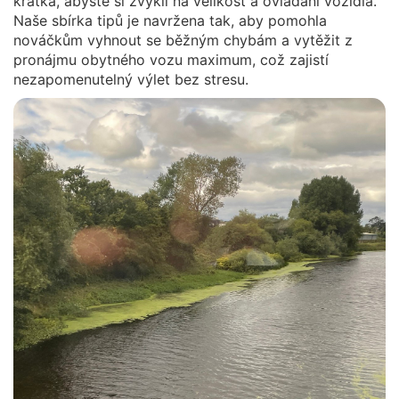
krátká, abyste si zvykli na velikost a ovládání vozidla.
Naše sbírka tipů je navržena tak, aby pomohla
nováčkům vyhnout se běžným chybám a vytěžit z
pronájmu obytného vozu maximum, což zajistí
nezapomenutelný výlet bez stresu.