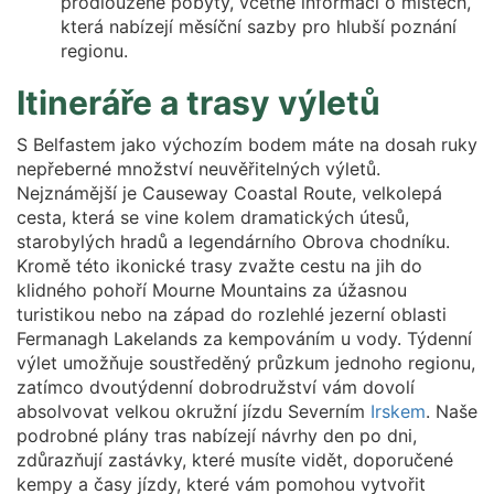
prodloužené pobyty, včetně informací o místech,
která nabízejí měsíční sazby pro hlubší poznání
regionu.
Itineráře a trasy výletů
S Belfastem jako výchozím bodem máte na dosah ruky
nepřeberné množství neuvěřitelných výletů.
Nejznámější je Causeway Coastal Route, velkolepá
cesta, která se vine kolem dramatických útesů,
starobylých hradů a legendárního Obrova chodníku.
Kromě této ikonické trasy zvažte cestu na jih do
klidného pohoří Mourne Mountains za úžasnou
turistikou nebo na západ do rozlehlé jezerní oblasti
Fermanagh Lakelands za kempováním u vody. Týdenní
výlet umožňuje soustředěný průzkum jednoho regionu,
zatímco dvoutýdenní dobrodružství vám dovolí
absolvovat velkou okružní jízdu Severním
Irskem
. Naše
podrobné plány tras nabízejí návrhy den po dni,
zdůrazňují zastávky, které musíte vidět, doporučené
kempy a časy jízdy, které vám pomohou vytvořit