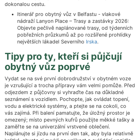
dokonalou cestu.
Itinerář pro obytný vůz v Belfastu - vlakové
nádraží Lanyon Place – Trasy a zastávky 2026:
Objevte pečlivě naplánované trasy, od týdenních
pobřežních průzkumů až po rozšířené prohlídky
největších lákadel Severního
Irska
.
Tipy pro ty, kteří si půjčují
obytný vůz poprvé
Vydat se na své první dobrodružství v obytném voze
je vzrušující a trocha přípravy vám velmi pomůže. Před
odjezdem z půjčovny si vyhraďte čas na důkladné
seznámení s vozidlem. Pochopte, jak ovládat topení,
vodu a elektrické systémy, a ptejte se na cokoli, co
vás zajímá. Při balení pamatujte, že úložný prostor je
omezený; místo pevných kufrů použijte měkké tašky a
zaměřte se na univerzální vrstvené oblečení.
Naplánujte si jízdu na první den tak, aby byla relativně