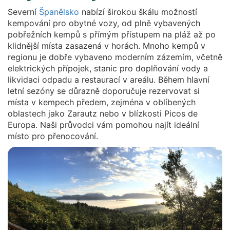
Severní
Španělsko
nabízí širokou škálu možností
kempování pro obytné vozy, od plně vybavených
pobřežních kempů s přímým přístupem na pláž až po
klidnější místa zasazená v horách. Mnoho kempů v
regionu je dobře vybaveno moderním zázemím, včetně
elektrických přípojek, stanic pro doplňování vody a
likvidaci odpadu a restaurací v areálu. Během hlavní
letní sezóny se důrazně doporučuje rezervovat si
místa v kempech předem, zejména v oblíbených
oblastech jako Zarautz nebo v blízkosti Picos de
Europa. Naši průvodci vám pomohou najít ideální
místo pro přenocování.