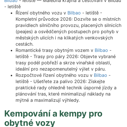
Bilbao
- letiště — Malebná krajina a cestování v Bilbau
- letiště
Řízení obytného vozu v
Bilbao
- letiště -
Kompletní průvodce 2026: Dozvíte se o místních
pravidlech silničního provozu, placených silnicích
(peajes) a osvědčených postupech pro pohyb v
městských ulicích i na klikatých venkovských
cestách.
Romantické trasy obytným vozem v
Bilbao
-
letiště - Trasy pro páry 2026: Objevte vybrané
trasy podél pobřeží a skrze vinařské oblasti,
ideální pro nezapomenutelný výlet v páru.
Rozpočtové řízení obytného vozu v
Bilbao
-
letiště - Ušetřete za palivo 2026: Získejte
praktické rady ohledně technik úsporné jízdy a
plánování tras, které minimalizují náklady na
mýtné a maximalizují výhledy.
Kempování a kempy pro
obytné vozy