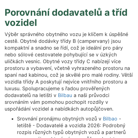
Porovnání dodavatelů a tříd
vozidel
Výběr správného obytného vozu je klíčem k úspěšné
cestě. Obytné dodávky třídy B (campervany) jsou
kompaktní a snadno se řídí, což je ideální pro páry
nebo sólové cestovatele pohybující se v úzkých
uličkách vesnic. Obytné vozy třídy C nabízejí více
prostoru a vybavení, včetně vyhrazeného prostoru na
spaní nad kabinou, což je skvělé pro malé rodiny. Větší
vozidla třídy A poskytují nejvíce vnitřního prostoru a
luxusu. Spolupracujeme s řadou prověřených
dodavatelů na letišti v
Bilbau
a naši průvodci
srovnáním vám pomohou pochopit rozdíly v
uspořádání vozidel a nabídkách autopůjčoven.
Srovnání pronájmu obytných vozů v
Bilbao
-
letiště - Dodavatelé a vozidla 2026: Podrobný
rozpis různých typů obytných vozů a partnerů