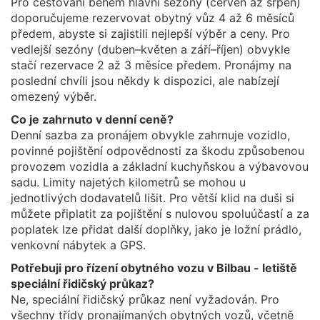
Pro cestování během hlavní sezóny (červen až srpen)
doporučujeme rezervovat obytný vůz 4 až 6 měsíců
předem, abyste si zajistili nejlepší výběr a ceny. Pro
vedlejší sezóny (duben–květen a září–říjen) obvykle
stačí rezervace 2 až 3 měsíce předem. Pronájmy na
poslední chvíli jsou někdy k dispozici, ale nabízejí
omezený výběr.
Co je zahrnuto v denní ceně?
Denní sazba za pronájem obvykle zahrnuje vozidlo,
povinné pojištění odpovědnosti za škodu způsobenou
provozem vozidla a základní kuchyňskou a výbavovou
sadu. Limity najetých kilometrů se mohou u
jednotlivých dodavatelů lišit. Pro větší klid na duši si
můžete připlatit za pojištění s nulovou spoluúčastí a za
poplatek lze přidat další doplňky, jako je ložní prádlo,
venkovní nábytek a GPS.
Potřebuji pro řízení obytného vozu v Bilbau - letiště
speciální řidičský průkaz?
Ne, speciální řidičský průkaz není vyžadován. Pro
všechny třídy pronajímaných obytných vozů, včetně