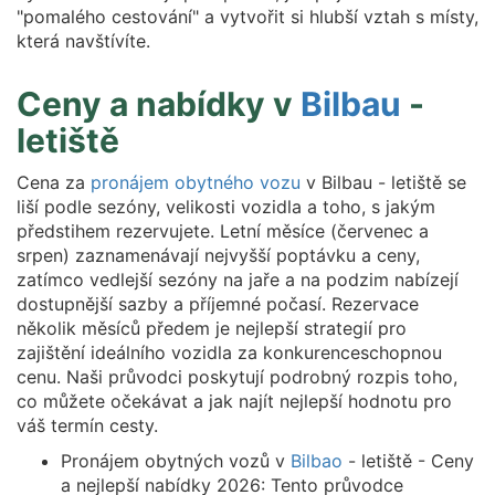
"pomalého cestování" a vytvořit si hlubší vztah s místy,
která navštívíte.
Ceny a nabídky v
Bilbau
-
letiště
Cena za
pronájem obytného vozu
v Bilbau - letiště se
liší podle sezóny, velikosti vozidla a toho, s jakým
předstihem rezervujete. Letní měsíce (červenec a
srpen) zaznamenávají nejvyšší poptávku a ceny,
zatímco vedlejší sezóny na jaře a na podzim nabízejí
dostupnější sazby a příjemné počasí. Rezervace
několik měsíců předem je nejlepší strategií pro
zajištění ideálního vozidla za konkurenceschopnou
cenu. Naši průvodci poskytují podrobný rozpis toho,
co můžete očekávat a jak najít nejlepší hodnotu pro
váš termín cesty.
Pronájem obytných vozů v
Bilbao
- letiště - Ceny
a nejlepší nabídky 2026: Tento průvodce