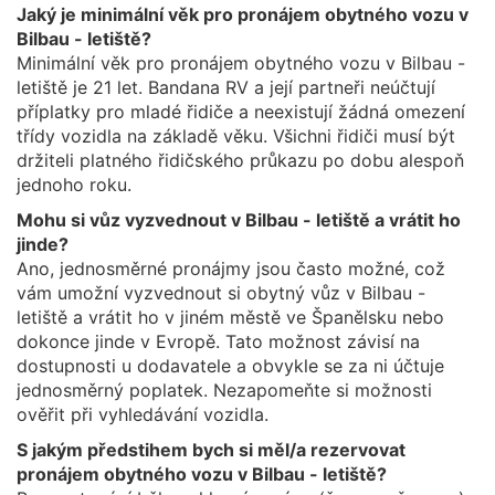
Jaký je minimální věk pro pronájem obytného vozu v
Bilbau - letiště?
Minimální věk pro pronájem obytného vozu v Bilbau -
letiště je 21 let. Bandana RV a její partneři neúčtují
příplatky pro mladé řidiče a neexistují žádná omezení
třídy vozidla na základě věku. Všichni řidiči musí být
držiteli platného řidičského průkazu po dobu alespoň
jednoho roku.
Mohu si vůz vyzvednout v Bilbau - letiště a vrátit ho
jinde?
Ano, jednosměrné pronájmy jsou často možné, což
vám umožní vyzvednout si obytný vůz v Bilbau -
letiště a vrátit ho v jiném městě ve Španělsku nebo
dokonce jinde v Evropě. Tato možnost závisí na
dostupnosti u dodavatele a obvykle se za ni účtuje
jednosměrný poplatek. Nezapomeňte si možnosti
ověřit při vyhledávání vozidla.
S jakým předstihem bych si měl/a rezervovat
pronájem obytného vozu v Bilbau - letiště?