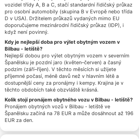
vozidel třídy A, B a C, stačí standardní řidičský průkaz
pro osobní automobily (skupina B v Evropě nebo třída
D v USA). Držitelem průkazů vydaných mimo EU
doporučujeme mezinárodní řidičský průkaz (IDP), i
když není povinný.
Kdy je nejlepší doba pro výlet obytným vozem v
Bilbau - letiště?
Nejlepší dobou pro výlet obytným vozem v severním
Španělsku je pozdní jaro (květen–červen) a časný
podzim (září–říjen). V těchto měsících si užijete
příjemné počasí, méně davů než v hlavním létě a
dostupnější ceny za pronájmy i kempy. Krajina je v
těchto obdobích také obzvláště krásná.
Kolik stojí pronájem obytného vozu v Bilbau - letiště?
Pronájem obytných vozů v Bilbau - letiště ve
Španělsku začíná na 78 EUR a může dosáhnout až 196
EUR za den.