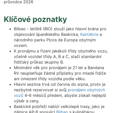
Klíčové poznatky
Bilbao - letiště (BIO) slouží jako hlavní brána pro
objevování španělského Baskicka,
Kantábrie
a
národního parku Picos de Europa obytným
vozem.
K pronájmu a řízení jakékoli třídy obytného vozu,
včetně vozidel třídy A, B a C, stačí standardní
řidičský průkaz skupiny B.
Minimální věk pro pronájem je 21 let a Bandana
RV neuplatňuje žádné příplatky pro mladé řidiče
ani omezení třídy vozidla podle věku.
Hlavní sezóna trvá od června do srpna, proto je
nezbytné rezervovat si svůj
pronájem obytných
vozů
4–6 měsíců předem, abyste získali nejlepší
výběr a ceny.
Baskické pobřeží nabízí velkolepé trasy, jako je
dálnice AP-8 spojující
Bilbao
s kulinářskou