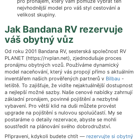
pro pronájem, který vám pomůže vybrat ten
nejvhodnější model pro váš styl cestování a
velikost skupiny.
Jak Bandana RV rezervuje
váš obytný vůz
Od roku 2001 Bandana RV, sesterská společnost RV
PLANET (https://rvplan.net), zjednodušuje proces
pronájmu obytných vozů. Používáme dynamický
model naceňování, který vás propojí přímo s aktuálním
inventářem našich prověřených partnerů v
Bilbau
-
letiště. To zajišťuje, že vidíte nejaktuálnější dostupnost
a nejlepší možné sazby. Naše cenové nabídky zahrnují
základní pronájem, povinné pojištění a nezbytné
vybavení. Pro větší klid na duši můžete provést
upgrade na pojištění s nulovou spoluúčastí. My se
postaráme o detaily rezervace, abyste se mohli
soustředit na plánování svého dobrodružství.
Připraveni, kdykoli budete chtít —
rezervujte si obytný