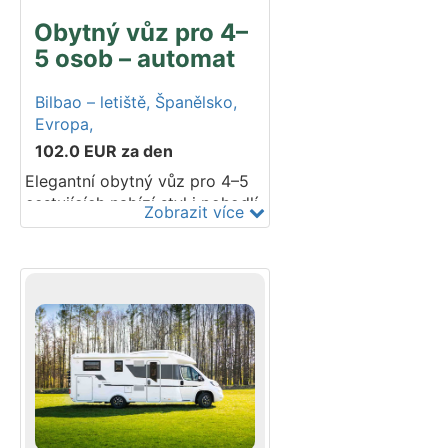
autosedačku.
Obytný vůz pro 4–
5 osob – automat
Bilbao – letiště,
Španělsko,
Evropa,
102.0
EUR
za den
Elegantní obytný vůz pro 4–5
cestujících nabízí styl i pohodlí.
Zobrazit více
Hlavní předností je
devítistupňová automatická
převodovka, která vám v
kombinaci s výkonným
motorem o síle 160 koní
usnadní jízdu. Plně vybavená
kuchyň, prostorná ložnice a
oddělená sprcha a toaleta
dělají z obytného vozu
skutečný domov na kolečkách.
Vaše sportovní vybavení nebo