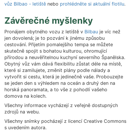
vůz Bilbao - letiště
nebo
prohlédněte si aktuální flotilu
.
Závěrečné myšlenky
Pronájem obytného vozu z letiště v
Bilbau
je víc než
jen dovolená; je to pozvání k jinému způsobu
cestování. Přijetím pomalejšího tempa se můžete
skutečně spojit s bohatou kulturou, ohromující
přírodou a neuvěřitelnou kuchyní severního Španělska.
Obytný vůz vám dává flexibilitu zůstat déle na místě,
které si zamilujete, změnit plány podle nálady a
vytvořit si cestu, která je jedinečně vaše. Probouzejte
se jeden den s výhledem na oceán a druhý den na
horská panoramata, a to vše z pohodlí vašeho
domova na kolech.
Všechny informace vycházejí z veřejně dostupných
zdrojů na webu.
Všechny snímky pocházejí z licencí Creative Commons
s uvedením autora.