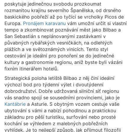
poskytuje jedinečnou svobodu prozkoumat
rozmanitou krajinu severního Španělska, od drsného
baskického pobřeží až po tyčící se vrcholky Picos de
Europa.
Pronájem karavanu
vám umožní určit si vlastní
tempo a zkombinovat poznávání měst jako Bilbao a
San Sebastián s neplánovanými zastávkami v
půvabných rybářských vesničkách, na odlehlých
plážích a ve světoznámých vinicích. Tento styl
cestování je ideální pro ponoření se do jedinečné
kultury a gastronomie regionu, aniž byste byli vázáni
fixním itinerářem hotelů.
Strategická poloha letiště Bilbao z něj činí ideální
výchozí bod pro týdenní výlet i dvoutýdenní
dobrodružství. Dobře udržovaná silniční síť regionu
vás snadno spojí se sousedními provinciemi, jako je
Kantábrie
a Asturie. S obytným vozem cestuje vaše
ubytování s vámi a nabízí pohodlnou a praktickou
základnu pro pěší turistiku, surfování nebo prosté
kochání se výhledem z malebných pobřežních
vyhlídek. Je to nejlepší způsob, jak přijmout filozofii