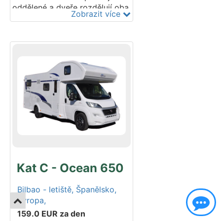
oddělené a dveře rozdělují oba
Zobrazit více
prostory. Vozidlo je
homologováno pro 4 místa k
sezení a 4 lůžka díky širokému
stahovacímu lůžku v přední
části. Má velkou garáž a
vysoce kvalitní povrchovou
úpravu. Postaveno na
podvozku Fiat Ducato.
Kat C - Ocean 650
Bilbao - letiště,
Španělsko,
Evropa,
159.0
EUR
za den