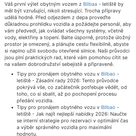
Váš první výlet obytným vozem z
Bilbaa
- letiště by
měl být vzrušující, nikoli stresující. Trocha přípravy
udělá hodně. Před odjezdem z depa proveďte
důkladnou prohlídku vozidla a požádejte personál, aby
vám předvedl, jak ovládat všechny systémy, včetně
vody, elektřiny a topení. Balte úsporně, protože úložný
prostor je omezený, a plánujte cestu flexibilně, abyste
si naplno užili svobodu otevřené silnice. Naši průvodci
jsou plní praktických rad, které vám pomohou cítit se
na vašem dobrodružství sebejistě a připraveně.
Tipy pro pronájem obytného vozu v
Bilbao
-
letiště - Zásadní rady 2026: Tento průvodce
pokrývá vše, co začátečník potřebuje vědět, od
toho, co si sbalit, až po pochopení procesu
předání vozidla.
Tipy pro pronájem obytného vozu v
Bilbao
-
letiště - Jak najít nejlepší nabídky 2026: Naučte
se interní strategie pro rezervaci v optimální čas
a výběr správného vozidla pro maximální
hodnotu.