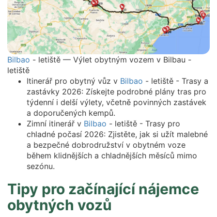
Bilbao
- letiště — Výlet obytným vozem v Bilbau -
letiště
Itinerář pro obytný vůz v
Bilbao
- letiště - Trasy a
zastávky 2026: Získejte podrobné plány tras pro
týdenní i delší výlety, včetně povinných zastávek
a doporučených kempů.
Zimní itinerář v
Bilbao
- letiště - Trasy pro
chladné počasí 2026: Zjistěte, jak si užít malebné
a bezpečné dobrodružství v obytném voze
během klidnějších a chladnějších měsíců mimo
sezónu.
Tipy pro začínající nájemce
obytných vozů