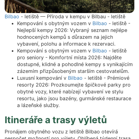
Bilbao
- letiště — Příroda v kempu v Bilbau - letiště
Kempování s obytným vozem v
Bilbao
- letiště -
Nejlepší kempy 2026: Vybraný seznam nejlépe
hodnocených kempů s důrazem na jejich
vybavení, polohu a informace k rezervaci.
Kempování s obytným vozem v
Bilbao
- letiště
pro seniory - Komfortní místa 2026: Najděte
dostupné, klidné a pohodlné kempy s vynikajícím
zázemím přizpůsobeným starším cestovatelům.
Luxusní kempování v
Bilbao
- letiště - Prémiové
resorty 2026: Prozkoumejte špičkové parky pro
obytné vozy, které nabízejí vybavení ve stylu
resortu, jako jsou bazény, gurmánské restaurace
a lázeňské služby.
Itineráře a trasy výletů
Pronájem obytného vozu z letiště Bilbao otevírá
nespočet možností pro výlety. Oblíbená týdenní trasa