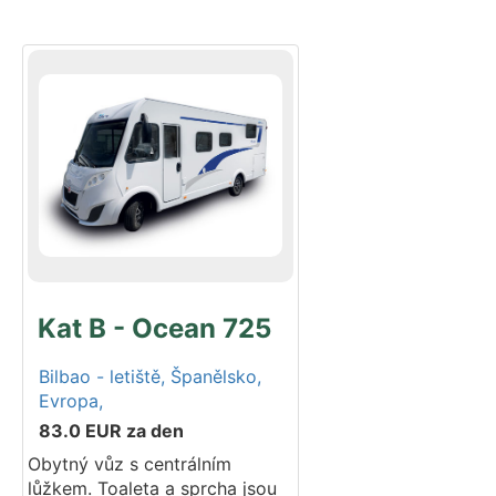
toaleta a lůžka pro všech 6
cestujících jsou samozřejmostí.
Do nadstandardně prostorné
garáže se vejde vaše sportovní
náčiní, kempingový nábytek i
motocykl. Postaveno na
podvozku Fiat. Modelový rok
2025. Do tohoto vozidla lze
umístit 2 dětské autosedačky –
ISOFIX. Pokud jich požadujete
více, informujte nás prosím při
rezervaci.
Kat B - Ocean 725
Bilbao - letiště,
Španělsko,
Evropa,
83.0
EUR
za den
Obytný vůz s centrálním
lůžkem. Toaleta a sprcha jsou