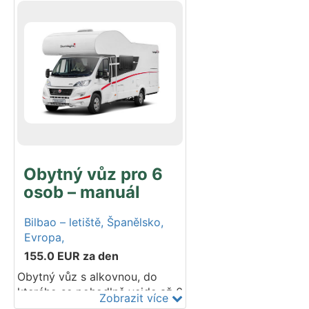
Do nadstandardně prostorné
garáže se vejde vaše sportovní
náčiní, kempingový nábytek i
motocykl. Automatická
převodovka. Postaveno na
podvozku Fiat. Modelový rok
2025–2026. Do tohoto vozidla
lze umístit 2 dětské
autosedačky – ISOFIX. Pokud
jich požadujete více, informujte
nás prosím při rezervaci.
Obytný vůz pro 6
osob – manuál
Bilbao – letiště,
Španělsko,
Evropa,
155.0
EUR
za den
Obytný vůz s alkovnou, do
kterého se pohodlně vejde až 6
Zobrazit více
cestujících. Kuchyň, sprcha,