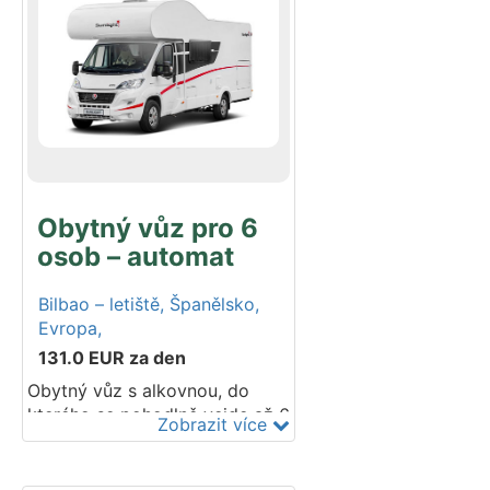
skutečný domov na kolečkách.
Vaše sportovní vybavení se
vejde do prostorné garáže,
která je součástí vozu.
Postaveno na podvozku Fiat.
Modelový rok 2024–2025. Do
tohoto vozidla lze umístit 3
dětské autosedačky.
Obytný vůz pro 6
osob – automat
Bilbao – letiště,
Španělsko,
Evropa,
131.0
EUR
za den
Obytný vůz s alkovnou, do
kterého se pohodlně vejde až 6
Zobrazit více
cestujících. Kuchyň, sprcha,
toaleta a lůžka pro všech 6
cestujících jsou samozřejmostí.