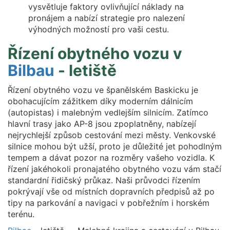
vysvětluje faktory ovlivňující náklady na
pronájem a nabízí strategie pro nalezení
výhodných možností pro vaši cestu.
Řízení obytného vozu v
Bilbau
- letiště
Řízení obytného vozu ve španělském Baskicku je
obohacujícím zážitkem díky moderním dálnicím
(autopistas) i malebným vedlejším silnicím. Zatímco
hlavní trasy jako AP-8 jsou zpoplatněny, nabízejí
nejrychlejší způsob cestování mezi městy. Venkovské
silnice mohou být užší, proto je důležité jet pohodlným
tempem a dávat pozor na rozměry vašeho vozidla. K
řízení jakéhokoli pronajatého obytného vozu vám stačí
standardní řidičský průkaz. Naši průvodci řízením
pokrývají vše od místních dopravních předpisů až po
tipy na parkování a navigaci v pobřežním i horském
terénu.