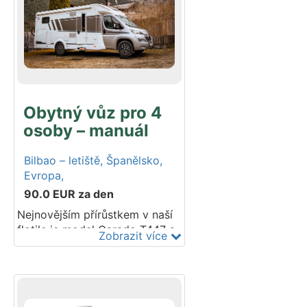
podvozku Ford nebo Fiat.
Modelový rok 2024–2025. Do
tohoto vozidla lze umístit 2
dětské autosedačky – ISOFIX.
Obytný vůz pro 4
osoby – manuál
Bilbao – letiště,
Španělsko,
Evropa,
90.0
EUR
za den
Nejnovějším přírůstkem v naší
flotile je model Carado T447 s
Zobrazit více
manuální převodovkou pro až
4 cestující. Plně vybavená
kuchyň, prostorná ložnice a
oddělená sprcha a toaleta
dělají z obytného vozu