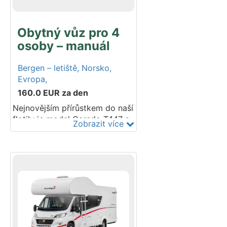
Obytný vůz pro 4
osoby – manuál
Bergen – letiště,
Norsko,
Evropa,
160.0
EUR
za den
Nejnovějším přírůstkem do naší
flotily je model Carado T447 s
Zobrazit více
manuální převodovkou pro až
4 cestující. Plně vybavená
kuchyň, prostorná ložnice a
oddělená sprcha s toaletou
dělají z vozu skutečný domov
na kolech. Vaše sportovní
vybavení se vejde do prostorné
garáže, která je součástí vozu.
Podvozek Fiat. Modelový rok