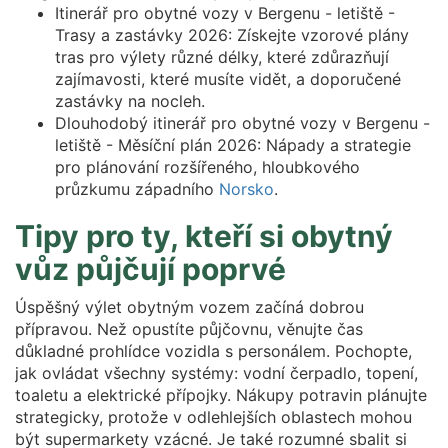
Itinerář pro obytné vozy v Bergenu - letiště -
Trasy a zastávky 2026: Získejte vzorové plány
tras pro výlety různé délky, které zdůrazňují
zajímavosti, které musíte vidět, a doporučené
zastávky na nocleh.
Dlouhodobý itinerář pro obytné vozy v Bergenu -
letiště - Měsíční plán 2026: Nápady a strategie
pro plánování rozšířeného, hloubkového
průzkumu západního
Norsko
.
Tipy pro ty, kteří si obytný
vůz půjčují poprvé
Úspěšný výlet obytným vozem začíná dobrou
přípravou. Než opustíte půjčovnu, věnujte čas
důkladné prohlídce vozidla s personálem. Pochopte,
jak ovládat všechny systémy: vodní čerpadlo, topení,
toaletu a elektrické přípojky. Nákupy potravin plánujte
strategicky, protože v odlehlejších oblastech mohou
být supermarkety vzácné. Je také rozumné sbalit si