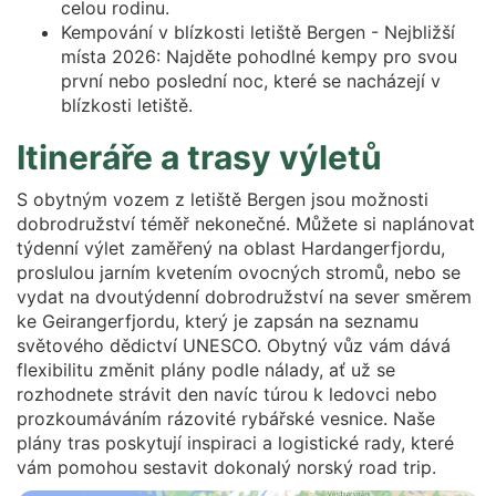
celou rodinu.
Kempování v blízkosti letiště Bergen - Nejbližší
místa 2026: Najděte pohodlné kempy pro svou
první nebo poslední noc, které se nacházejí v
blízkosti letiště.
Itineráře a trasy výletů
S obytným vozem z letiště Bergen jsou možnosti
dobrodružství téměř nekonečné. Můžete si naplánovat
týdenní výlet zaměřený na oblast Hardangerfjordu,
proslulou jarním kvetením ovocných stromů, nebo se
vydat na dvoutýdenní dobrodružství na sever směrem
ke Geirangerfjordu, který je zapsán na seznamu
světového dědictví UNESCO. Obytný vůz vám dává
flexibilitu změnit plány podle nálady, ať už se
rozhodnete strávit den navíc túrou k ledovci nebo
prozkoumáváním rázovité rybářské vesnice. Naše
plány tras poskytují inspiraci a logistické rady, které
vám pomohou sestavit dokonalý norský road trip.