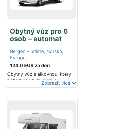
2024–2025. Do vozidla lze
umístit 3 dětské autosedačky.
Obytný vůz pro 6
osob – automat
Bergen – letiště,
Norsko,
Evropa,
124.0
EUR
za den
Obytný vůz s alkovnou, který
pohodlně ubytuje až 6
Zobrazit více
cestujících. Kuchyň, sprcha,
toaleta a lůžka pro všech 6
osob jsou samozřejmostí. Do
nadstandardní prostorné
garáže se vejde vaše sportovní
vybavení, kempingový nábytek
i motocykl. Automatická