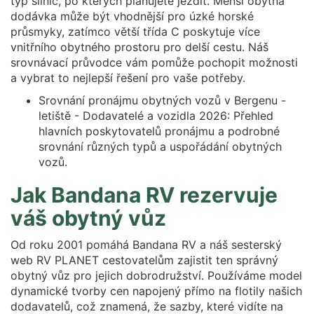
typ silnic, po kterých plánujete jezdit. Menší obytná
dodávka může být vhodnější pro úzké horské
průsmyky, zatímco větší třída C poskytuje více
vnitřního obytného prostoru pro delší cestu. Náš
srovnávací průvodce vám pomůže pochopit možnosti
a vybrat to nejlepší řešení pro vaše potřeby.
Srovnání pronájmu obytných vozů v Bergenu -
letiště - Dodavatelé a vozidla 2026: Přehled
hlavních poskytovatelů pronájmu a podrobné
srovnání různých typů a uspořádání obytných
vozů.
Jak Bandana RV rezervuje
váš obytný vůz
Od roku 2001 pomáhá Bandana RV a náš sesterský
web RV PLANET cestovatelům zajistit ten správný
obytný vůz pro jejich dobrodružství. Používáme model
dynamické tvorby cen napojený přímo na flotily našich
dodavatelů, což znamená, že sazby, které vidíte na