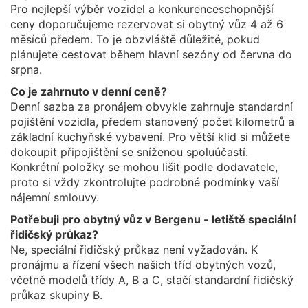
Pro nejlepší výběr vozidel a konkurenceschopnější
ceny doporučujeme rezervovat si obytný vůz 4 až 6
měsíců předem. To je obzvláště důležité, pokud
plánujete cestovat během hlavní sezóny od června do
srpna.
Co je zahrnuto v denní ceně?
Denní sazba za pronájem obvykle zahrnuje standardní
pojištění vozidla, předem stanovený počet kilometrů a
základní kuchyňské vybavení. Pro větší klid si můžete
dokoupit připojištění se sníženou spoluúčastí.
Konkrétní položky se mohou lišit podle dodavatele,
proto si vždy zkontrolujte podrobné podmínky vaší
nájemní smlouvy.
Potřebuji pro obytný vůz v Bergenu - letiště speciální
řidičský průkaz?
Ne, speciální řidičský průkaz není vyžadován. K
pronájmu a řízení všech našich tříd obytných vozů,
včetně modelů třídy A, B a C, stačí standardní řidičský
průkaz skupiny B.