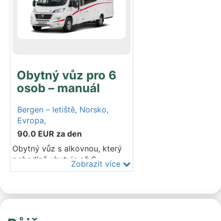
převodovka. Podvozek Fiat.
Modelový rok 2025–2026. Do
vozidla lze umístit 2 dětské
autosedačky – ISOFIX; v
případě potřeby většího počtu
se prosím informujte při
rezervaci.
Obytný vůz pro 6
osob – manuál
Bergen – letiště,
Norsko,
Evropa,
90.0
EUR
za den
Obytný vůz s alkovnou, který
pohodlně ubytuje až 6
Zobrazit více
cestujících. Kuchyň, sprcha,
toaleta a lůžka pro všech 6
osob jsou samozřejmostí. Do
nadstandardní prostorné
garáže se vejde vaše sportovní