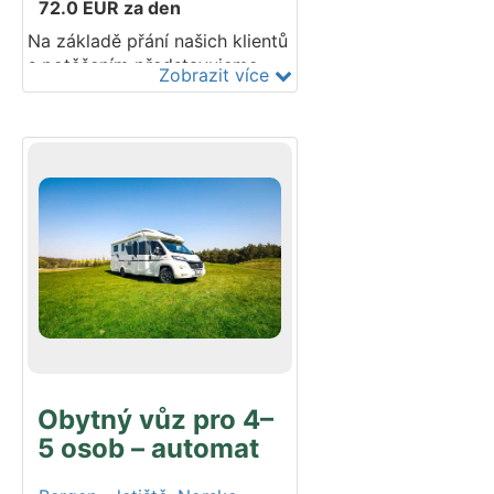
72.0
EUR
za den
Na základě přání našich klientů
s potěšením představujeme
Zobrazit více
unikátní přírůstek do naší flotily
– středně velkou variantu
navrženou pro „van life“. Tato
obytná dodávka je nejlepší
volbou pro ty, kteří cestují v
páru. I když je interiér menší,
stále poskytuje veškerý
komfort: plně vybavenou
kuchyň, velkou postel,
koupelnu s toaletou a sprchou
a nosič kol. Podvozek Fiat.
Modelový rok 2025–2026. Do
vozidla lze umístit 1 dětskou
autosedačku.
Obytný vůz pro 4–
5 osob – automat