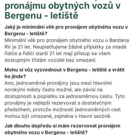
pronájmu obytných vozů v
Bergenu - letiště
Jaký je minimální věk pro pronájem obytného vozu v
Bergenu - letiště?
Minimální věk pro pronájem obytného vozu u Bandana
RV je 21 let. Neuplatňujeme žádné příplatky za mladé
řidiče a řidiči starší 21 let mají přístup ke všem
dostupným třídám vozidel bez omezení.
Mohu si vůz vyzvednout v Bergenu - letiště a vrátit
ho jinde?
Ano, jednosměrné pronájmy jsou mezi hlavními
norskými městy často možné, ale závisí na
dostupnosti a poplatku za jednosměrnou cestu. Tyto
pronájmy je nejlepší rezervovat s dostatečným
předstihem, protože možnosti jednosměrných cest
mohou být omezené, zejména v hlavní sezóně.
Jak dlouho dopředu si mám rezervovat pronájem
obytného vozu v Bergenu - letiště?