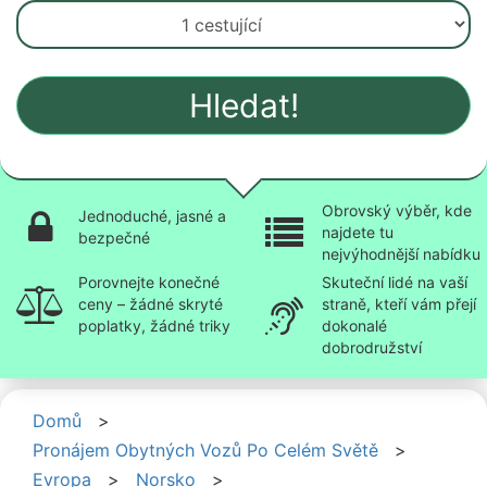
Hledat!
Obrovský výběr, kde
Jednoduché, jasné a
najdete tu
bezpečné
nejvýhodnější nabídku
Porovnejte konečné
Skuteční lidé na vaší
ceny – žádné skryté
straně, kteří vám přejí
poplatky, žádné triky
dokonalé
dobrodružství
Domů
>
Pronájem Obytných Vozů Po Celém Světě
>
Evropa
>
Norsko
>