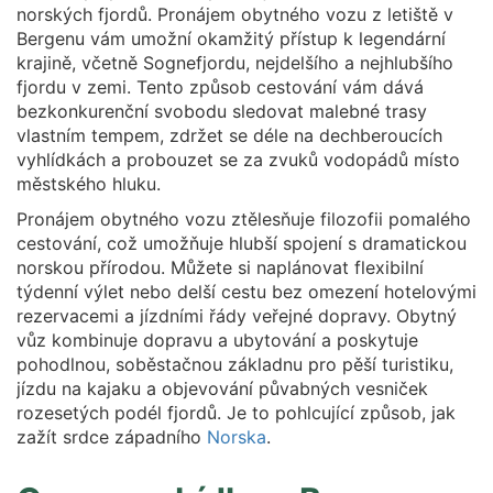
norských fjordů. Pronájem obytného vozu z letiště v
Bergenu vám umožní okamžitý přístup k legendární
krajině, včetně Sognefjordu, nejdelšího a nejhlubšího
fjordu v zemi. Tento způsob cestování vám dává
bezkonkurenční svobodu sledovat malebné trasy
vlastním tempem, zdržet se déle na dechberoucích
vyhlídkách a probouzet se za zvuků vodopádů místo
městského hluku.
Pronájem obytného vozu ztělesňuje filozofii pomalého
cestování, což umožňuje hlubší spojení s dramatickou
norskou přírodou. Můžete si naplánovat flexibilní
týdenní výlet nebo delší cestu bez omezení hotelovými
rezervacemi a jízdními řády veřejné dopravy. Obytný
vůz kombinuje dopravu a ubytování a poskytuje
pohodlnou, soběstačnou základnu pro pěší turistiku,
jízdu na kajaku a objevování půvabných vesniček
rozesetých podél fjordů. Je to pohlcující způsob, jak
zažít srdce západního
Norska
.