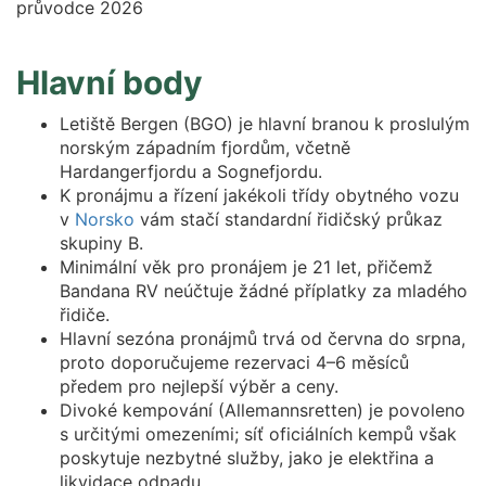
Hlavní body
Letiště Bergen (BGO) je hlavní branou k proslulým
norským západním fjordům, včetně
Hardangerfjordu a Sognefjordu.
K pronájmu a řízení jakékoli třídy obytného vozu
v
Norsko
vám stačí standardní řidičský průkaz
skupiny B.
Minimální věk pro pronájem je 21 let, přičemž
Bandana RV neúčtuje žádné příplatky za mladého
řidiče.
Hlavní sezóna pronájmů trvá od června do srpna,
proto doporučujeme rezervaci 4–6 měsíců
předem pro nejlepší výběr a ceny.
Divoké kempování (Allemannsretten) je povoleno
s určitými omezeními; síť oficiálních kempů však
poskytuje nezbytné služby, jako je elektřina a
likvidace odpadu.