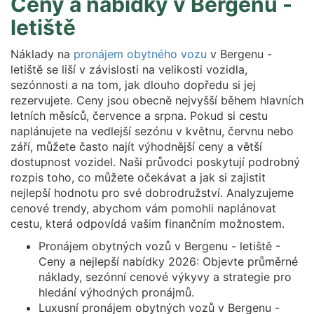
Ceny a nabídky v Bergenu -
letiště
Náklady na
pronájem obytného vozu
v Bergenu -
letiště se liší v závislosti na velikosti vozidla,
sezónnosti a na tom, jak dlouho dopředu si jej
rezervujete. Ceny jsou obecně nejvyšší během hlavních
letních měsíců, července a srpna. Pokud si cestu
naplánujete na vedlejší sezónu v květnu, červnu nebo
září, můžete často najít výhodnější ceny a větší
dostupnost vozidel. Naši průvodci poskytují podrobný
rozpis toho, co můžete očekávat a jak si zajistit
nejlepší hodnotu pro své dobrodružství. Analyzujeme
cenové trendy, abychom vám pomohli naplánovat
cestu, která odpovídá vašim finančním možnostem.
Pronájem obytných vozů v Bergenu - letiště -
Ceny a nejlepší nabídky 2026: Objevte průměrné
náklady, sezónní cenové výkyvy a strategie pro
hledání výhodných pronájmů.
Luxusní pronájem obytných vozů v Bergenu -