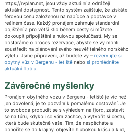
https://rvplan.net, jsou vždy aktuální a odrážejí
aktuální dostupnost. Tento systém zajišťuje, že získáte
férovou cenu založenou na nabídce a poptávce v
reálném čase. Každý pronájem zahrnuje standardní
pojištění a pro větší klid během cesty si můžete
dokoupit připojištění s nulovou spoluúčastí. My se
postaráme o proces rezervace, abyste se vy mohli
soustředit na plánování svého neuvěřitelného norského
výletu. Jsme připraveni, až budete vy –
rezervujte si
obytný vůz v Bergenu - letiště
nebo
si prohlédněte
aktuální flotilu
.
Závěrečné myšlenky
Pronájem obytného vozu v Bergenu - letiště je víc než
jen dovolená; je to pozvání k pomalému cestování. Je
to svoboda probudit se s výhledem na fjord, zastavit
se na túru, kdykoli se vám zachce, a vytvořit si cestu,
která bude skutečně vaše. Tím, že nespěcháte a
ponoříte se do krajiny, objevíte hlubokou krásu a klid,