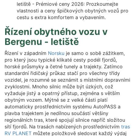
letiště - Prémiové ceny 2026: Prozkoumejte
vlastnosti a ceny špičkových obytných vozů pro
cestu s extra komfortem a vybavením.
Řízení obytného vozu v
Bergenu - letiště
Řízení v západním
Norsku
je samo o sobě zážitkem,
pro který jsou typické klikaté cesty podél fjordů,
horské průsmyky a četné tunely a trajekty. Zatímco
standardní řidičský průkaz stačí pro všechny třídy
vozidel, je rozumné se seznámit s místními dopravními
zvyklostmi. Mnoho silnic může být úzkých, což
vyžaduje jistý a opatrný přístup, zejména s větším
obytným vozem. Mýtné se z velké části platí
automaticky prostřednictvím systému AutoPASS a
plavba trajektem je nedílnou součástí většiny
regionálních tras, které spojují silnice napříč složitou
sítí fjordů. Na trasách nabízených prostřednictvím
tras
RV PLANET
můžete položkově sledovat každý výdaj