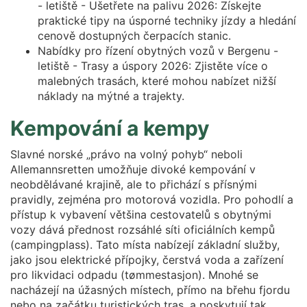
- letiště - Ušetřete na palivu 2026: Získejte
praktické tipy na úsporné techniky jízdy a hledání
cenově dostupných čerpacích stanic.
Nabídky pro řízení obytných vozů v Bergenu -
letiště - Trasy a úspory 2026: Zjistěte více o
malebných trasách, které mohou nabízet nižší
náklady na mýtné a trajekty.
Kempování a kempy
Slavné norské „právo na volný pohyb“ neboli
Allemannsretten umožňuje divoké kempování v
neobdělávané krajině, ale to přichází s přísnými
pravidly, zejména pro motorová vozidla. Pro pohodlí a
přístup k vybavení většina cestovatelů s obytnými
vozy dává přednost rozsáhlé síti oficiálních kempů
(campingplass). Tato místa nabízejí základní služby,
jako jsou elektrické přípojky, čerstvá voda a zařízení
pro likvidaci odpadu (tømmestasjon). Mnohé se
nacházejí na úžasných místech, přímo na břehu fjordu
nebo na začátku turistických tras, a poskytují tak