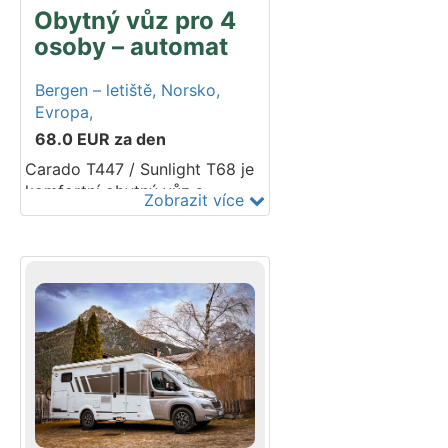
rezervaci.
Obytný vůz pro 4
osoby – automat
Bergen – letiště,
Norsko,
Evropa,
68.0
EUR
za den
Carado T447 / Sunlight T68 je
komfortní obytný vůz s
Zobrazit více
automatickou převodovkou,
který má vše, co potřebujete.
Plně vybavená kuchyň, velká
postel, koupelna s toaletou a
sprchou a nosič kol. Obytný
vůz disponuje také velkou
garáží. Podvozek Ford nebo
Fiat. Modelový rok 2024–2025.
Do vozidla lze umístit 2 dětské
autosedačky – ISOFIX.