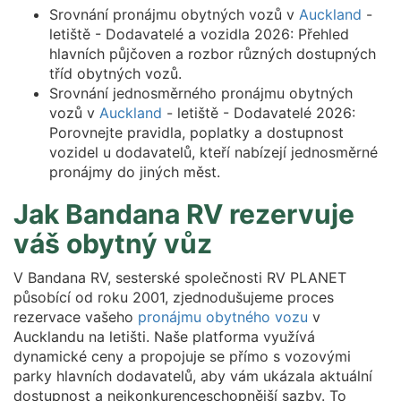
Srovnání pronájmu obytných vozů v
Auckland
-
letiště - Dodavatelé a vozidla 2026: Přehled
hlavních půjčoven a rozbor různých dostupných
tříd obytných vozů.
Srovnání jednosměrného pronájmu obytných
vozů v
Auckland
- letiště - Dodavatelé 2026:
Porovnejte pravidla, poplatky a dostupnost
vozidel u dodavatelů, kteří nabízejí jednosměrné
pronájmy do jiných měst.
Jak Bandana RV rezervuje
váš obytný vůz
V Bandana RV, sesterské společnosti RV PLANET
působící od roku 2001, zjednodušujeme proces
rezervace vašeho
pronájmu obytného vozu
v
Aucklandu na letišti. Naše platforma využívá
dynamické ceny a propojuje se přímo s vozovými
parky hlavních dodavatelů, aby vám ukázala aktuální
dostupnost a nejkonkurenceschopnější sazby. To