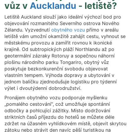
vůz v
Aucklandu
- letiště?
Letiště Auckland slouží jako ideální výchozí bod pro
objevování rozmanitého Severního ostrova Nového
Zélandu. Vyzvednutí
obytného vozu
přímo v areálu
letiště vám umožní okamžitě zahájit cestu, vyhnout se
městskému provozu a zamířit rovnou k ikonické
krajině. Od subtropických pláží Northlandu až po
geotermální zázraky Rotoruy a sopečnou náhorní
plošinu národního parku Tongariro, obytný vůz
poskytuje bezkonkurenční svobodu objevovat
vlastním tempem. Výhoda dopravy a ubytování v
jednom balíčku zjednodušuje logistiku pro týdenní
výlet i dvoutýdenní dobrodružství.
Pronájem obytného vozu podporuje myšlenku
„pomalého cestování“, což umožňuje spontánní
odbočky a pohlcující zážitky. Místo dodržování
striktních časů příjezdu do hotelů se můžete déle
zdržet na úžasném vyhlídkovém místě, objevit skrytou
zátoku nebo strávit den navíc pěší turistikou na