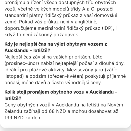
pronájmu a řízení všech dostupných tříd obytných
vozů, včetně velkých modelů třídy A a C, postačí
standardní platný řidičský průkaz z vaší domovské
země. Pokud váš průkaz není v angličtině,
doporučujeme mezinárodní řidičský průkaz (IDP), i
když to není zákonný požadavek.
Kdy je nejlepší čas na výlet obytným vozem z
Aucklandu - letiště?
Nejlepší čas závisí na vašich prioritách. Léto
(prosinec–únor) nabízí nejteplejší počasí a dlouhé dny,
ideální pro plážové aktivity. Mezisezóny jaro (září–
listopad) a podzim (březen–květen) poskytují příjemné
počasí, méně davů a často výhodnější ceny.
Kolik stojí pronájem obytného vozu v Aucklandu -
letiště?
Ceny obytných vozů v Aucklandu na letišti na Novém
Zélandu začínají od 68 NZD a mohou dosahovat až
199 NZD za den.