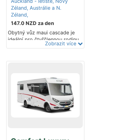
Auckland - letiště,
Nový
Zéland,
Austrálie a N.
Zéland,
147.0
NZD
za den
Obytný vůz maui cascade je
ideální pro čtyřčlennou rodinu
Zobrazit více
nebo dva páry cestující
společně. Cascade je vybaven
kuchyní, koupelnou a
inovativním designem postelí.
Užijte si zaručené pohodlí a
styl v tomto novém přírůstku
do řady maui. Mikrovlnná
trouba musí být připojena k síti
240V, aby fungovala. Topení v
hlavní kabině funguje na naftu.
Postaveno na podvozku
Mercedes nebo Iveco. Do
tohoto vozidla lze namontovat
maximálně 2 dětské sedačky