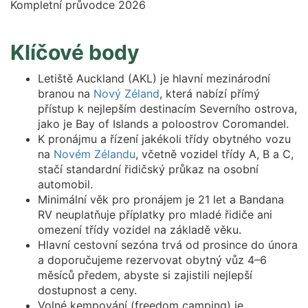
Klíčové body
Letiště Auckland (AKL) je hlavní mezinárodní
branou na
Nový Zéland
, která nabízí přímý
přístup k nejlepším destinacím Severního ostrova,
jako je Bay of Islands a poloostrov Coromandel.
K pronájmu a řízení jakékoli třídy obytného vozu
na
Novém Zélandu
, včetně vozidel třídy A, B a C,
stačí standardní řidičský průkaz na osobní
automobil.
Minimální věk pro pronájem je 21 let a Bandana
RV neuplatňuje příplatky pro mladé řidiče ani
omezení třídy vozidel na základě věku.
Hlavní cestovní sezóna trvá od prosince do února
a doporučujeme rezervovat obytný vůz 4–6
měsíců předem, abyste si zajistili nejlepší
dostupnost a ceny.
Volné kempování (freedom camping) je