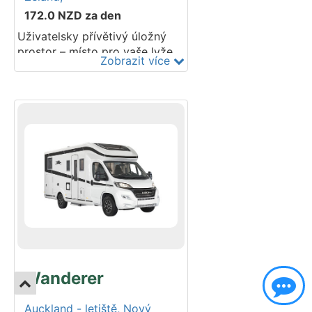
172.0
NZD
za den
Uživatelsky přívětivý úložný
prostor – místo pro vaše lyže,
Zobrazit více
rybářské pruty, golfové hole a
dokonce i jeden velký kufr pod
postelí. Mikrovlnná trouba musí
být připojena k síti 240V, aby
fungovala. Topení v hlavní
kabině funguje na naftu.
Zahrnuje couvací kameru,
Bluetooth a USB porty. Některé
modely mají solární panel pro
dobíjení 12V baterie. Podvozek
Mercedes. Nejsou povoleny
dětské sedačky ani podsedáky.
Děti mladší 7 let nemohou v
tomto camperu cestovat.
Wanderer
Auckland - letiště,
Nový