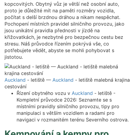
kopcovitých. Obytný vůz je větší než osobní auto,
proto je důležité mít na paměti rozměry vozidla,
počítat s delší brzdnou dráhou a nikam nespěchat.
Pochopení místních pravidel silničního provozu, jako
jsou unikátní pravidla přednosti v jízdě na
křižovatkách, je nezbytné pro bezpečnou cestu bez
stresu. Náš průvodce řízením pokrývá vše, co
potřebujete vědět, abyste se mohli pohybovat s
jistotou.
Auckland
- letiště —
Auckland
- letiště malebná krajina
cestování
Řízení obytného vozu v
Auckland
- letiště -
Kompletní průvodce 2026: Seznamte se s
místními pravidly silničního provozu, tipy pro
manipulaci s větším vozidlem a radami pro
navigaci v rozmanitém terénu Severního ostrova.
Kempování a kempy pro