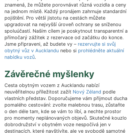
znamená, že můžete porovnávat různá vozidla a ceny
na jednom místě. Každý pronájem zahrnuje standardní
pojištění. Pro větší jistotu na cestách můžete
upgradovat na nejvyšší úroveň ochrany se sníženou
spoluúčastí. Naším cílem je poskytnout transparentní a
přímočarý zážitek z rezervace od začátku do konce.
Jsme připraveni, až budete vy –
rezervujte si svůj
obytný vůz v Aucklandu
nebo si
prohlédněte aktuální
nabídku vozů
.
Závěrečné myšlenky
Cesta obytným vozem z Aucklandu nabízí
neuvěřitelnou příležitost zažít
Nový Zéland
podle
vlastních představ. Doporučujeme vám přijmout ducha
pomalého cestování: zvolte malebnou trasu, zůstaňte
o den déle tam, kde se vám to líbí, a nechte prostor
pro momenty neplánovaných objevů. Skutečné kouzlo
dobrodružství v obytném voze nespočívá jen v
destinacích, které navštívíte, ale ve svobodě samotné