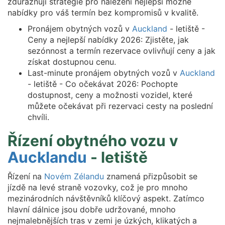
zdůrazňují strategie pro nalezení nejlepší možné
nabídky pro váš termín bez kompromisů v kvalitě.
Pronájem obytných vozů v
Auckland
- letiště -
Ceny a nejlepší nabídky 2026: Zjistěte, jak
sezónnost a termín rezervace ovlivňují ceny a jak
získat dostupnou cenu.
Last-minute pronájem obytných vozů v
Auckland
- letiště - Co očekávat 2026: Pochopte
dostupnost, ceny a možnosti vozidel, které
můžete očekávat při rezervaci cesty na poslední
chvíli.
Řízení obytného vozu v
Aucklandu
- letiště
Řízení na
Novém Zélandu
znamená přizpůsobit se
jízdě na levé straně vozovky, což je pro mnoho
mezinárodních návštěvníků klíčový aspekt. Zatímco
hlavní dálnice jsou dobře udržované, mnoho
nejmalebnějších tras v zemi je úzkých, klikatých a