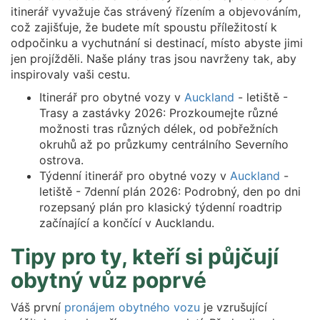
itinerář vyvažuje čas strávený řízením a objevováním,
což zajišťuje, že budete mít spoustu příležitostí k
odpočinku a vychutnání si destinací, místo abyste jimi
jen projížděli. Naše plány tras jsou navrženy tak, aby
inspirovaly vaši cestu.
Itinerář pro obytné vozy v
Auckland
- letiště -
Trasy a zastávky 2026: Prozkoumejte různé
možnosti tras různých délek, od pobřežních
okruhů až po průzkumy centrálního Severního
ostrova.
Týdenní itinerář pro obytné vozy v
Auckland
-
letiště - 7denní plán 2026: Podrobný, den po dni
rozepsaný plán pro klasický týdenní roadtrip
začínající a končící v Aucklandu.
Tipy pro ty, kteří si půjčují
obytný vůz poprvé
Váš první
pronájem obytného vozu
je vzrušující