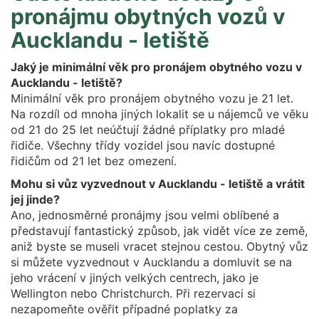
pronájmu obytných vozů v
Aucklandu - letiště
Jaký je minimální věk pro pronájem obytného vozu v
Aucklandu - letiště?
Minimální věk pro pronájem obytného vozu je 21 let.
Na rozdíl od mnoha jiných lokalit se u nájemců ve věku
od 21 do 25 let neúčtují žádné příplatky pro mladé
řidiče. Všechny třídy vozidel jsou navíc dostupné
řidičům od 21 let bez omezení.
Mohu si vůz vyzvednout v Aucklandu - letiště a vrátit
jej jinde?
Ano, jednosměrné pronájmy jsou velmi oblíbené a
představují fantastický způsob, jak vidět více ze země,
aniž byste se museli vracet stejnou cestou. Obytný vůz
si můžete vyzvednout v Aucklandu a domluvit se na
jeho vrácení v jiných velkých centrech, jako je
Wellington nebo Christchurch. Při rezervaci si
nezapomeňte ověřit případné poplatky za