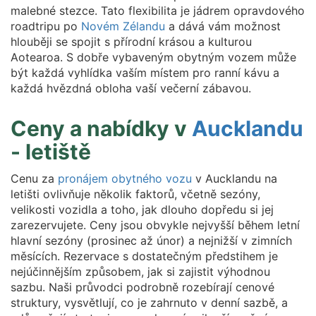
malebné stezce. Tato flexibilita je jádrem opravdového
roadtripu po
Novém Zélandu
a dává vám možnost
hlouběji se spojit s přírodní krásou a kulturou
Aotearoa. S dobře vybaveným obytným vozem může
být každá vyhlídka vaším místem pro ranní kávu a
každá hvězdná obloha vaší večerní zábavou.
Ceny a nabídky v
Aucklandu
- letiště
Cenu za
pronájem obytného vozu
v Aucklandu na
letišti ovlivňuje několik faktorů, včetně sezóny,
velikosti vozidla a toho, jak dlouho dopředu si jej
zarezervujete. Ceny jsou obvykle nejvyšší během letní
hlavní sezóny (prosinec až únor) a nejnižší v zimních
měsících. Rezervace s dostatečným předstihem je
nejúčinnějším způsobem, jak si zajistit výhodnou
sazbu. Naši průvodci podrobně rozebírají cenové
struktury, vysvětlují, co je zahrnuto v denní sazbě, a