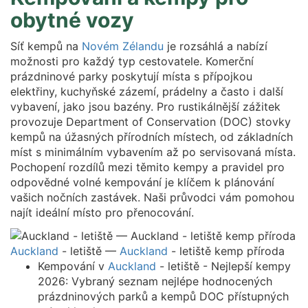
obytné vozy
Síť kempů na
Novém Zélandu
je rozsáhlá a nabízí
možnosti pro každý typ cestovatele. Komerční
prázdninové parky poskytují místa s přípojkou
elektřiny, kuchyňské zázemí, prádelny a často i další
vybavení, jako jsou bazény. Pro rustikálnější zážitek
provozuje Department of Conservation (DOC) stovky
kempů na úžasných přírodních místech, od základních
míst s minimálním vybavením až po servisovaná místa.
Pochopení rozdílů mezi těmito kempy a pravidel pro
odpovědné volné kempování je klíčem k plánování
vašich nočních zastávek. Naši průvodci vám pomohou
najít ideální místo pro přenocování.
Auckland
- letiště —
Auckland
- letiště kemp příroda
Kempování v
Auckland
- letiště - Nejlepší kempy
2026: Vybraný seznam nejlépe hodnocených
prázdninových parků a kempů DOC přístupných