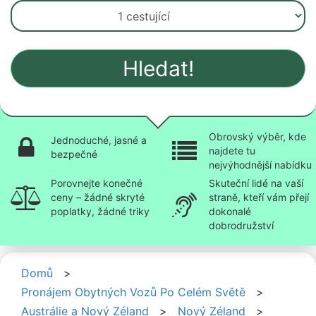
Hledat!
Obrovský výběr, kde
Jednoduché, jasné a
najdete tu
bezpečné
nejvýhodnější nabídku
Porovnejte konečné
Skuteční lidé na vaší
ceny – žádné skryté
straně, kteří vám přejí
poplatky, žádné triky
dokonalé
dobrodružství
Domů
>
Pronájem Obytných Vozů Po Celém Světě
>
Austrálie a Nový Zéland
>
Nový Zéland
>