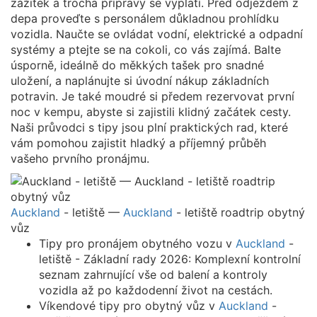
zážitek a trocha přípravy se vyplatí. Před odjezdem z
depa proveďte s personálem důkladnou prohlídku
vozidla. Naučte se ovládat vodní, elektrické a odpadní
systémy a ptejte se na cokoli, co vás zajímá. Balte
úsporně, ideálně do měkkých tašek pro snadné
uložení, a naplánujte si úvodní nákup základních
potravin. Je také moudré si předem rezervovat první
noc v kempu, abyste si zajistili klidný začátek cesty.
Naši průvodci s tipy jsou plní praktických rad, které
vám pomohou zajistit hladký a příjemný průběh
vašeho prvního pronájmu.
Auckland
- letiště —
Auckland
- letiště roadtrip obytný
vůz
Tipy pro pronájem obytného vozu v
Auckland
-
letiště - Základní rady 2026: Komplexní kontrolní
seznam zahrnující vše od balení a kontroly
vozidla až po každodenní život na cestách.
Víkendové tipy pro obytný vůz v
Auckland
-