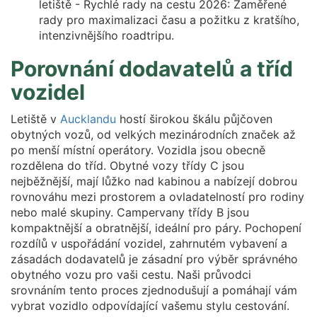
letiště - Rychlé rady na cestu 2026: Zaměřené
rady pro maximalizaci času a požitku z kratšího,
intenzivnějšího roadtripu.
Porovnání dodavatelů a tříd
vozidel
Letiště v
Aucklandu
hostí širokou škálu půjčoven
obytných vozů, od velkých mezinárodních značek až
po menší místní operátory. Vozidla jsou obecně
rozdělena do tříd. Obytné vozy třídy C jsou
nejběžnější, mají lůžko nad kabinou a nabízejí dobrou
rovnováhu mezi prostorem a ovladatelností pro rodiny
nebo malé skupiny. Campervany třídy B jsou
kompaktnější a obratnější, ideální pro páry. Pochopení
rozdílů v uspořádání vozidel, zahrnutém vybavení a
zásadách dodavatelů je zásadní pro výběr správného
obytného vozu pro vaši cestu. Naši průvodci
srovnáním tento proces zjednodušují a pomáhají vám
vybrat vozidlo odpovídající vašemu stylu cestování.