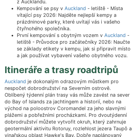
z Aucklandu.
Kempování se psy v
Auckland
- letiště - Místa
vítající psy 2026: Najděte nejlepší kempy a
prázdninové parky, které uvítají vás i vašeho
čtyřnohého společníka.
První kempování s obytným vozem v
Auckland
-
letiště - Průvodce pro začátečníky 2026: Naučte
se základy etikety v kempu, jak si připravit místo
a jak používat vybavení vašeho obytného vozu.
Itineráře a trasy roadtripů
Auckland
je dokonalým odrazovým můstkem pro
nespočet dobrodružství na Severním ostrově.
Oblíbený týdenní plán trasy vás může zavést na sever
do Bay of Islands za jachtingem a historií, nebo na
východ na poloostrov Coromandel za jeho slavnými
plážemi a pobřežními procházkami. Pro dvoutýdenní
dobrodružství můžete vytvořit okruh, který zahrnuje
geotermální aktivitu Rotoruy, rozlehlost jezera Taupō a
vinařskou oblast Hawke's Bay. Dobře naplánovaný