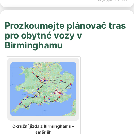
PageType: City (1900)
Prozkoumejte plánovač tras
pro obytné vozy v
Birminghamu
Okružní jízda z Birminghamu –
směr jih