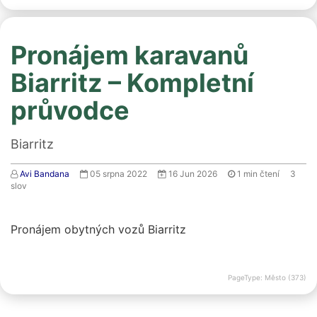
Pronájem karavanů
Biarritz – Kompletní
průvodce
Biarritz
Avi Bandana
05 srpna 2022
16 Jun 2026
1
min čtení
3
slov
Pronájem obytných vozů Biarritz
PageType: Město (373)