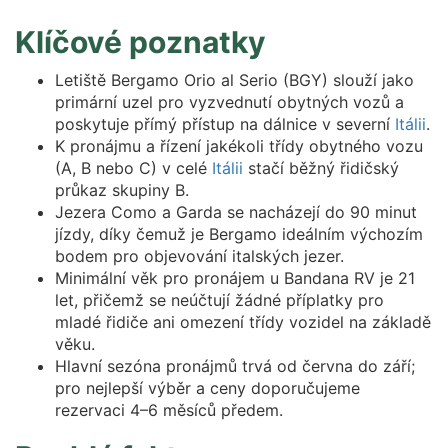
Klíčové poznatky
Letiště Bergamo Orio al Serio (BGY) slouží jako
primární uzel pro vyzvednutí obytných vozů a
poskytuje přímý přístup na dálnice v severní
Itálii
.
K pronájmu a řízení jakékoli třídy obytného vozu
(A, B nebo C) v celé
Itálii
stačí běžný řidičský
průkaz skupiny B.
Jezera Como a Garda se nacházejí do 90 minut
jízdy, díky čemuž je Bergamo ideálním výchozím
bodem pro objevování italských jezer.
Minimální věk pro pronájem u Bandana RV je 21
let, přičemž se neúčtují žádné příplatky pro
mladé řidiče ani omezení třídy vozidel na základě
věku.
Hlavní sezóna pronájmů trvá od června do září;
pro nejlepší výběr a ceny doporučujeme
rezervaci 4–6 měsíců předem.