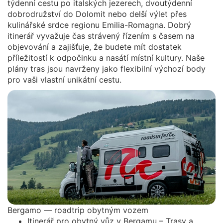
týdenní cestu po italských jezerech, dvoutýdenní
dobrodružství do Dolomit nebo delší výlet přes
kulinářské srdce regionu Emilia-Romagna. Dobrý
itinerář vyvažuje čas strávený řízením s časem na
objevování a zajišťuje, že budete mít dostatek
příležitostí k odpočinku a nasátí místní kultury. Naše
plány tras jsou navrženy jako flexibilní výchozí body
pro vaši vlastní unikátní cestu.
Bergamo — roadtrip obytným vozem
Itinerář pro obytný vůz v Bergamu – Trasy a