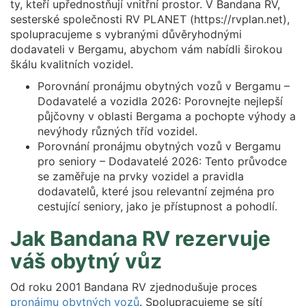
ty, kteří upřednostňují vnitřní prostor. V Bandana RV,
sesterské společnosti RV PLANET (https://rvplan.net),
spolupracujeme s vybranými důvěryhodnými
dodavateli v Bergamu, abychom vám nabídli širokou
škálu kvalitních vozidel.
Porovnání pronájmu obytných vozů v Bergamu –
Dodavatelé a vozidla 2026: Porovnejte nejlepší
půjčovny v oblasti Bergama a pochopte výhody a
nevýhody různých tříd vozidel.
Porovnání pronájmu obytných vozů v Bergamu
pro seniory – Dodavatelé 2026: Tento průvodce
se zaměřuje na prvky vozidel a pravidla
dodavatelů, které jsou relevantní zejména pro
cestující seniory, jako je přístupnost a pohodlí.
Jak Bandana RV rezervuje
váš obytný vůz
Od roku 2001 Bandana RV zjednodušuje proces
pronájmu obytných vozů
. Spolupracujeme se sítí