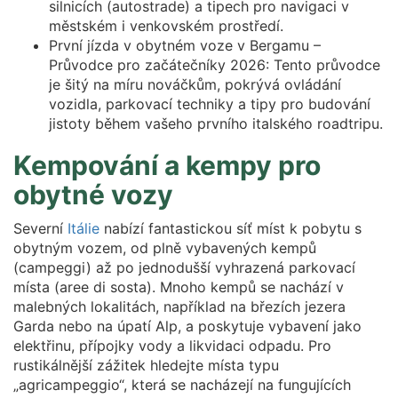
silnicích (autostrade) a tipech pro navigaci v
městském i venkovském prostředí.
První jízda v obytném voze v Bergamu –
Průvodce pro začátečníky 2026: Tento průvodce
je šitý na míru nováčkům, pokrývá ovládání
vozidla, parkovací techniky a tipy pro budování
jistoty během vašeho prvního italského roadtripu.
Kempování a kempy pro
obytné vozy
Severní
Itálie
nabízí fantastickou síť míst k pobytu s
obytným vozem, od plně vybavených kempů
(campeggi) až po jednodušší vyhrazená parkovací
místa (aree di sosta). Mnoho kempů se nachází v
malebných lokalitách, například na březích jezera
Garda nebo na úpatí Alp, a poskytuje vybavení jako
elektřinu, přípojky vody a likvidaci odpadu. Pro
rustikálnější zážitek hledejte místa typu
„agricampeggio“, která se nacházejí na fungujících