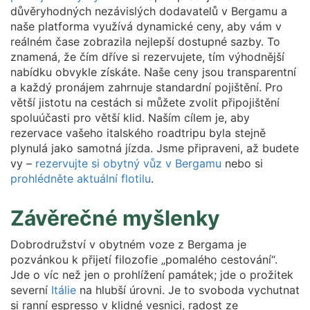
důvěryhodných nezávislých dodavatelů v Bergamu a
naše platforma využívá dynamické ceny, aby vám v
reálném čase zobrazila nejlepší dostupné sazby. To
znamená, že čím dříve si rezervujete, tím výhodnější
nabídku obvykle získáte. Naše ceny jsou transparentní
a každý pronájem zahrnuje standardní pojištění. Pro
větší jistotu na cestách si můžete zvolit připojištění
spoluúčasti pro větší klid. Naším cílem je, aby
rezervace vašeho italského roadtripu byla stejně
plynulá jako samotná jízda. Jsme připraveni, až budete
vy –
rezervujte si obytný vůz v Bergamu
nebo si
prohlédněte aktuální flotilu
.
Závěrečné myšlenky
Dobrodružství v obytném voze z Bergama je
pozvánkou k přijetí filozofie „pomalého cestování“.
Jde o víc než jen o prohlížení památek; jde o prožitek
severní
Itálie
na hlubší úrovni. Je to svoboda vychutnat
si ranní espresso v klidné vesnici, radost ze