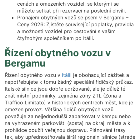
cenách a omezeních vozidel, se kterými se
můžete setkat při rezervaci na poslední chvíli.
Pronájem obytných vozů se psem v Bergamu –
Ceny 2026: Zjistěte související poplatky, pravidla
a možnosti vozidel pro cestování s vaším
čtyřnohým společníkem po Itálii.
Řízení obytného vozu v
Bergamu
Řízení obytného vozu v
Itálii
je obohacující zážitek a
nepotřebujete k tomu žádný speciální řidičský průkaz.
Italské silnice jsou dobře udržované, ale je důležité
znát místní podmínky, zejména zóny ZTL (Zona a
Traffico Limitato) v historických centrech měst, kde je
omezen provoz. Většina řidičů obytných vozů
považuje za nejjednodušší zaparkovat v kempu nebo
na vyhrazeném parkovišti (sosta) na okraji města a k
prohlídce použít veřejnou dopravu. Plánování trasy
tak, aby upřednostňovala širší regionální silnice (strade