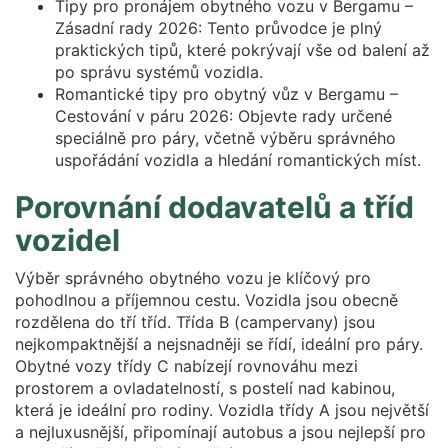
Tipy pro pronájem obytného vozu v Bergamu –
Zásadní rady 2026: Tento průvodce je plný
praktických tipů, které pokrývají vše od balení až
po správu systémů vozidla.
Romantické tipy pro obytný vůz v Bergamu –
Cestování v páru 2026: Objevte rady určené
speciálně pro páry, včetně výběru správného
uspořádání vozidla a hledání romantických míst.
Porovnání dodavatelů a tříd
vozidel
Výběr správného obytného vozu je klíčový pro
pohodlnou a příjemnou cestu. Vozidla jsou obecně
rozdělena do tří tříd. Třída B (campervany) jsou
nejkompaktnější a nejsnadněji se řídí, ideální pro páry.
Obytné vozy třídy C nabízejí rovnováhu mezi
prostorem a ovladatelností, s postelí nad kabinou,
která je ideální pro rodiny. Vozidla třídy A jsou největší
a nejluxusnější, připomínají autobus a jsou nejlepší pro