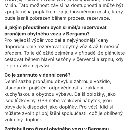
Milán. Tato možnost závisí na dostupnosti a může být
zpoplatněna poplatkem za jednosměrnou cestu, který
bude jasně zobrazen během procesu rezervace.
S jakým předstihem bych si měl/a rezervovat
pronájem obytného vozu v Bergamu?
Pro nejlepší výběr vozidel a nejvýhodnější ceny
doporučujeme rezervovat obytný vůz 4 až 6 měsíců
předem. To je důležité zejména v případě, že plánujete
cestovat během hlavní sezóny v červenci a srpnu, kdy
je poptávka nejvyšší.
Co je zahrnuto v denní ceně?
Denní sazba pronájmu obvykle zahrnuje vozidlo,
standardní pojištění odpovědnosti a základní
kuchyňskou a obytnou výbavu. Další položky, jako
jsou lůžkoviny, GPS nebo venkovní nábytek, jsou
obvykle k dispozici jako doplňky. Pro větší klid si
můžete zvolit připojištění spoluúčasti, což je oblíbený
volitelný doplněk.
Potřebuji pro řízení obytného vozu v Bergamu