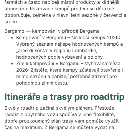
farmách a často nabízejí místní produkty a klidnější
atmosféru. Rezervace kempů předem se důrazně
doporučuje, zejména v hlavní letní sezóně v červenci a
srpnu.
Bergamo — kempování v přírodě Bergama
Kempování v Bergamu – Nejlepší kempy 2026:
Vybraný seznam nejlépe hodnocených kempů a
„aree di sosta“ v regionu Lombardie,
hodnocených podle vybavení a polohy.
Zimní kempování v Bergamu – Vyhřívaná místa
2026: Zjistěte, které kempy zůstávají otevřené i
mimo sezónu a nabízejí potřebné zázemí pro
pohodlnou zimní cestu.
Itineráře a trasy pro roadtrip
Skvělý roadtrip začíná skvělým plánem. Přestože
radost z obytného vozu spočívá v jeho flexibilitě,
dobře prozkoumaný plán trasy vám pomůže využít
čas na maximum. Z Bergama se můžete vydat na