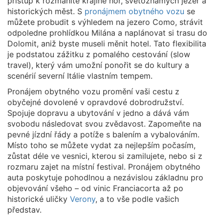
přístup k rozmanité krajině hor, světoznámých jezer a
historických měst. S
pronájmem obytného vozu
se
můžete probudit s výhledem na jezero Como, strávit
odpoledne prohlídkou Milána a naplánovat si trasu do
Dolomit, aniž byste museli měnit hotel. Tato flexibilita
je podstatou zážitku z pomalého cestování (slow
travel), který vám umožní ponořit se do kultury a
scenérií severní Itálie vlastním tempem.
Pronájem obytného vozu promění vaši cestu z
obyčejné dovolené v opravdové dobrodružství.
Spojuje dopravu a ubytování v jedno a dává vám
svobodu následovat svou zvědavost. Zapomeňte na
pevné jízdní řády a potíže s balením a vybalováním.
Místo toho se můžete vydat za nejlepším počasím,
zůstat déle ve vesnici, kterou si zamilujete, nebo si z
rozmaru zajet na místní festival. Pronájem obytného
auta poskytuje pohodlnou a nezávislou základnu pro
objevování všeho – od vinic Franciacorta až po
historické uličky
Verony
, a to vše podle vašich
představ.