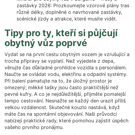
zastávky 2026: Prozkoumejte vzorové plány tras
různé délky, doplněné o navrhované zastávky,
scénické jízdy a atrakce, které musíte vidět.
Tipy pro ty, kteří si půjčují
obytný vůz poprvé
Vydat se na první cestu obytným vozem je vzrušující a
trocha přípravy se vyplatí. Než vyjedete z depa,
věnujte čas důkladné prohlídce vozidla s personálem.
Naučte se ovládat vodu, elektřinu a odpadní systémy.
Při balení pamatujte na to, že úložný prostor je
omezený; měkké tašky jsou často praktičtější než
pevné kufry. A co je nejdůležitější, přijměte pomalejší
tempo cestování. Nesnažte se každý den urazit příliš
velkou vzdálenost. Skutečné kouzlo nastává, když
máte čas na spontánní objevování. Naši průvodci
nabízejí praktické rady, které pomohou zajistit úspěch
vašeho prvního pronájmu.