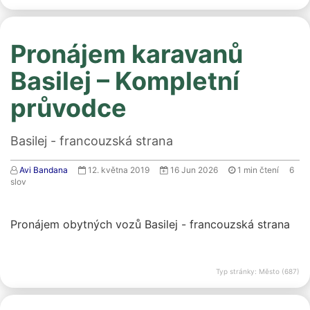
Pronájem karavanů
Basilej – Kompletní
průvodce
Basilej - francouzská strana
Avi Bandana
12. května 2019
16 Jun 2026
1
min čtení
6
slov
Pronájem obytných vozů Basilej - francouzská strana
Typ stránky: Město (687)