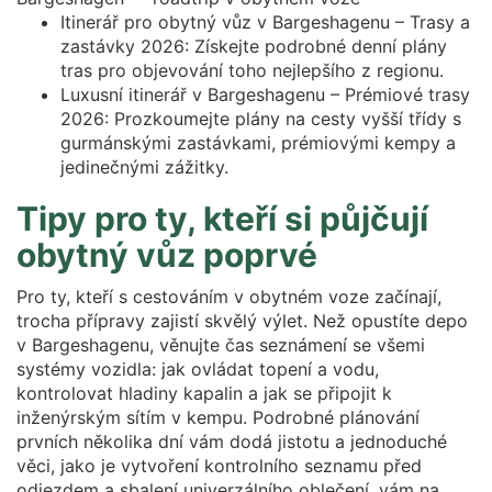
Itinerář pro obytný vůz v Bargeshagenu – Trasy a
zastávky 2026: Získejte podrobné denní plány
tras pro objevování toho nejlepšího z regionu.
Luxusní itinerář v Bargeshagenu – Prémiové trasy
2026: Prozkoumejte plány na cesty vyšší třídy s
gurmánskými zastávkami, prémiovými kempy a
jedinečnými zážitky.
Tipy pro ty, kteří si půjčují
obytný vůz poprvé
Pro ty, kteří s cestováním v obytném voze začínají,
trocha přípravy zajistí skvělý výlet. Než opustíte depo
v Bargeshagenu, věnujte čas seznámení se všemi
systémy vozidla: jak ovládat topení a vodu,
kontrolovat hladiny kapalin a jak se připojit k
inženýrským sítím v kempu. Podrobné plánování
prvních několika dní vám dodá jistotu a jednoduché
věci, jako je vytvoření kontrolního seznamu před
odjezdem a sbalení univerzálního oblečení, vám na