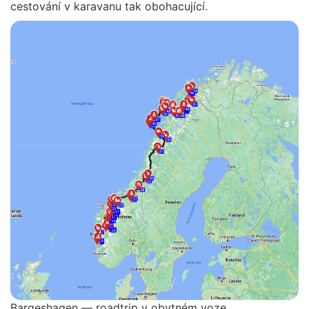
cestování v karavanu tak obohacující.
Bargeshagen — roadtrip v obytném voze