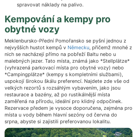
spravovat náklady na palivo.
Kempování a kempy pro
obytné vozy
Meklenbursko-Přední Pomořansko se pyšní jednou z
nejvyšších hustot kempů v
Německu
, přičemž mnohé z
nich se nacházejí přímo na pobřeží Baltu nebo u
malebných jezer. Tato místa, známá jako *Stellplätze*
(vyhrazená parkovací místa pro obytné vozy) nebo
*Campingplätze* (kempy s kompletními službami),
uspokojí širokou škálu preferencí. Najdete zde vše od
velkých rezortů s rozsáhlým vybavením, jako jsou
restaurace a bazény, až po rustikálnější místa
zaměřená na přírodu, ideální pro klidný odpočinek.
Rezervace předem je vysoce doporučena, zejména pro
místa u vody během hlavní sezóny od června do
srpna, abyste si zajistili preferovanou lokalitu.