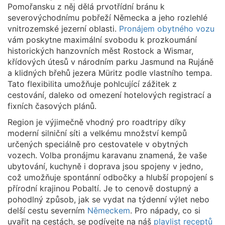
Pomořansku z něj dělá prvotřídní bránu k
severovýchodnímu pobřeží Německa a jeho rozlehlé
vnitrozemské jezerní oblasti.
Pronájem obytného vozu
vám poskytne maximální svobodu k prozkoumání
historických hanzovních měst Rostock a Wismar,
křídových útesů v národním parku Jasmund na Rujáně
a klidných břehů jezera Müritz podle vlastního tempa.
Tato flexibilita umožňuje pohlcující zážitek z
cestování, daleko od omezení hotelových registrací a
fixních časových plánů.
Region je výjimečně vhodný pro roadtripy díky
moderní silniční síti a velkému množství kempů
určených speciálně pro cestovatele v obytných
vozech. Volba pronájmu karavanu znamená, že vaše
ubytování, kuchyně i doprava jsou spojeny v jedno,
což umožňuje spontánní odbočky a hlubší propojení s
přírodní krajinou Pobaltí. Je to cenově dostupný a
pohodlný způsob, jak se vydat na týdenní výlet nebo
delší cestu severním
Německem
. Pro nápady, co si
uvařit na cestách, se podívejte na náš
playlist receptů