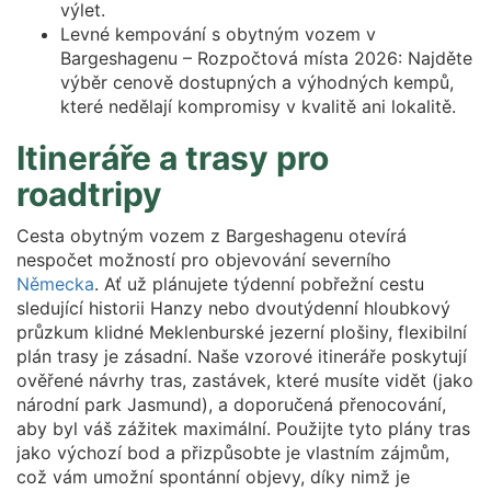
výlet.
Levné kempování s obytným vozem v
Bargeshagenu – Rozpočtová místa 2026: Najděte
výběr cenově dostupných a výhodných kempů,
které nedělají kompromisy v kvalitě ani lokalitě.
Itineráře a trasy pro
roadtripy
Cesta obytným vozem z Bargeshagenu otevírá
nespočet možností pro objevování severního
Německa
. Ať už plánujete týdenní pobřežní cestu
sledující historii Hanzy nebo dvoutýdenní hloubkový
průzkum klidné Meklenburské jezerní plošiny, flexibilní
plán trasy je zásadní. Naše vzorové itineráře poskytují
ověřené návrhy tras, zastávek, které musíte vidět (jako
národní park Jasmund), a doporučená přenocování,
aby byl váš zážitek maximální. Použijte tyto plány tras
jako výchozí bod a přizpůsobte je vlastním zájmům,
což vám umožní spontánní objevy, díky nimž je