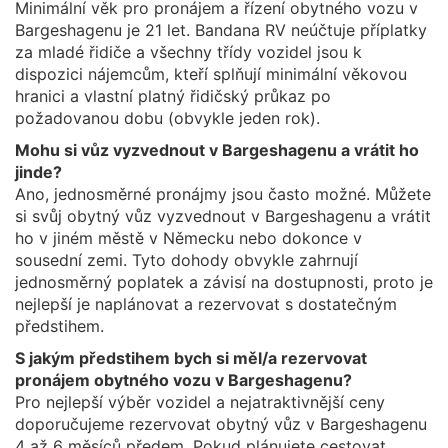
Minimální věk pro pronájem a řízení obytného vozu v
Bargeshagenu je 21 let. Bandana RV neúčtuje příplatky
za mladé řidiče a všechny třídy vozidel jsou k
dispozici nájemcům, kteří splňují minimální věkovou
hranici a vlastní platný řidičský průkaz po
požadovanou dobu (obvykle jeden rok).
Mohu si vůz vyzvednout v Bargeshagenu a vrátit ho
jinde?
Ano, jednosměrné pronájmy jsou často možné. Můžete
si svůj obytný vůz vyzvednout v Bargeshagenu a vrátit
ho v jiném městě v Německu nebo dokonce v
sousední zemi. Tyto dohody obvykle zahrnují
jednosměrný poplatek a závisí na dostupnosti, proto je
nejlepší je naplánovat a rezervovat s dostatečným
předstihem.
S jakým předstihem bych si měl/a rezervovat
pronájem obytného vozu v Bargeshagenu?
Pro nejlepší výběr vozidel a nejatraktivnější ceny
doporučujeme rezervovat obytný vůz v Bargeshagenu
4 až 6 měsíců předem. Pokud plánujete cestovat