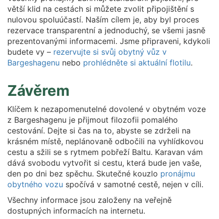
větší klid na cestách si můžete zvolit připojištění s
nulovou spoluúčastí. Naším cílem je, aby byl proces
rezervace transparentní a jednoduchý, se všemi jasně
prezentovanými informacemi. Jsme připraveni, kdykoli
budete vy –
rezervujte si svůj obytný vůz v
Bargeshagenu
nebo
prohlédněte si aktuální flotilu
.
Závěrem
Klíčem k nezapomenutelné dovolené v obytném voze
z Bargeshagenu je přijmout filozofii pomalého
cestování. Dejte si čas na to, abyste se zdrželi na
krásném místě, neplánovaně odbočili na vyhlídkovou
cestu a sžili se s rytmem pobřeží Baltu. Karavan vám
dává svobodu vytvořit si cestu, která bude jen vaše,
den po dni bez spěchu. Skutečné kouzlo
pronájmu
obytného vozu
spočívá v samotné cestě, nejen v cíli.
Všechny informace jsou založeny na veřejně
dostupných informacích na internetu.