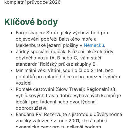
Klíčové body
Bargeshagen: Strategický výchozí bod pro
objevování pobřeží Baltského moře a
Meklenburské jezerní plošiny v
Německu
.
Žádný speciální řidičák: K řízení jakékoli třídy
obytného vozu (A, B nebo C) vám stačí
standardní řidičský průkaz skupiny B.
Minimální věk: Vítáni jsou řidiči od 21 let, bez
poplatků pro mladé řidiče nebo omezení výběru
vozidel.
Pomalé cestování (Slow Travel): Regionální síť
vyhlídkových tras a dobře vybavených kempů je
ideální pro týdenní nebo dvoutýdenní
dobrodružství.
Bandana RV: Rezervujte s jistotou u důvěryhodné
značky založené v roce 2001, která nabízí
dynamické ceny pro tu nejlepší hodnotu.