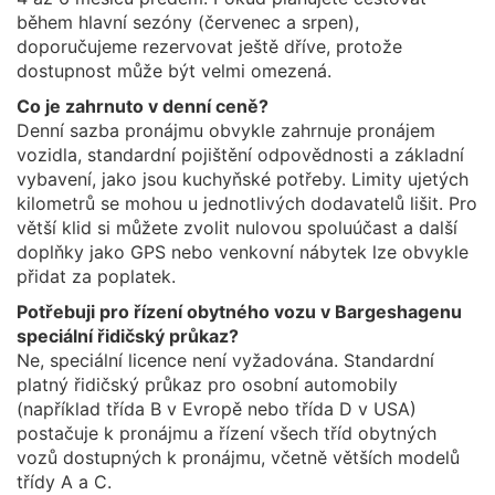
během hlavní sezóny (červenec a srpen),
doporučujeme rezervovat ještě dříve, protože
dostupnost může být velmi omezená.
Co je zahrnuto v denní ceně?
Denní sazba pronájmu obvykle zahrnuje pronájem
vozidla, standardní pojištění odpovědnosti a základní
vybavení, jako jsou kuchyňské potřeby. Limity ujetých
kilometrů se mohou u jednotlivých dodavatelů lišit. Pro
větší klid si můžete zvolit nulovou spoluúčast a další
doplňky jako GPS nebo venkovní nábytek lze obvykle
přidat za poplatek.
Potřebuji pro řízení obytného vozu v Bargeshagenu
speciální řidičský průkaz?
Ne, speciální licence není vyžadována. Standardní
platný řidičský průkaz pro osobní automobily
(například třída B v Evropě nebo třída D v USA)
postačuje k pronájmu a řízení všech tříd obytných
vozů dostupných k pronájmu, včetně větších modelů
třídy A a C.