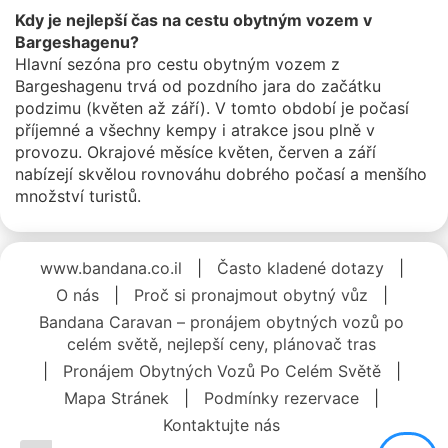
Kdy je nejlepší čas na cestu obytným vozem v
Bargeshagenu?
Hlavní sezóna pro cestu obytným vozem z
Bargeshagenu trvá od pozdního jara do začátku
podzimu (květen až září). V tomto období je počasí
příjemné a všechny kempy i atrakce jsou plně v
provozu. Okrajové měsíce květen, červen a září
nabízejí skvělou rovnováhu dobrého počasí a menšího
množství turistů.
www.bandana.co.il
|
Často kladené dotazy
|
O nás
|
Proč si pronajmout obytný vůz
|
Bandana Caravan – pronájem obytných vozů po
celém světě, nejlepší ceny, plánovač tras
|
Pronájem Obytných Vozů Po Celém Světě
|
Mapa Stránek
|
Podmínky rezervace
|
Kontaktujte nás