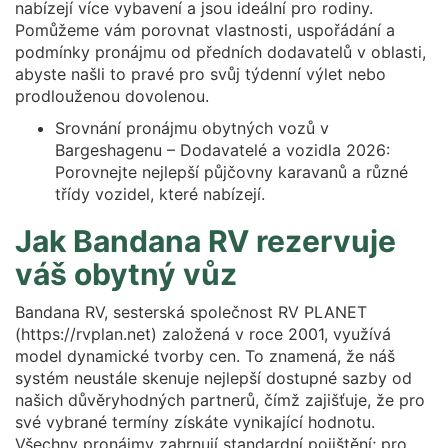
nabízejí více vybavení a jsou ideální pro rodiny.
Pomůžeme vám porovnat vlastnosti, uspořádání a
podmínky pronájmu od předních dodavatelů v oblasti,
abyste našli to pravé pro svůj týdenní výlet nebo
prodlouženou dovolenou.
Srovnání pronájmu obytných vozů v
Bargeshagenu – Dodavatelé a vozidla 2026:
Porovnejte nejlepší půjčovny karavanů a různé
třídy vozidel, které nabízejí.
Jak Bandana RV rezervuje
váš obytný vůz
Bandana RV, sesterská společnost RV PLANET
(https://rvplan.net) založená v roce 2001, využívá
model dynamické tvorby cen. To znamená, že náš
systém neustále skenuje nejlepší dostupné sazby od
našich důvěryhodných partnerů, čímž zajišťuje, že pro
své vybrané termíny získáte vynikající hodnotu.
Všechny pronájmy zahrnují standardní pojištění; pro