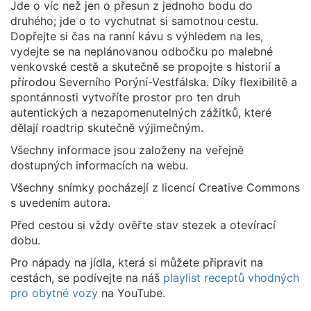
Jde o víc než jen o přesun z jednoho bodu do
druhého; jde o to vychutnat si samotnou cestu.
Dopřejte si čas na ranní kávu s výhledem na les,
vydejte se na neplánovanou odbočku po malebné
venkovské cestě a skutečně se propojte s historií a
přírodou Severního Porýní-Vestfálska. Díky flexibilitě a
spontánnosti vytvoříte prostor pro ten druh
autentických a nezapomenutelných zážitků, které
dělají roadtrip skutečně výjimečným.
Všechny informace jsou založeny na veřejně
dostupných informacích na webu.
Všechny snímky pocházejí z licencí Creative Commons
s uvedením autora.
Před cestou si vždy ověřte stav stezek a otevírací
dobu.
Pro nápady na jídla, která si můžete připravit na
cestách, se podívejte na náš
playlist receptů vhodných
pro obytné vozy
na YouTube.