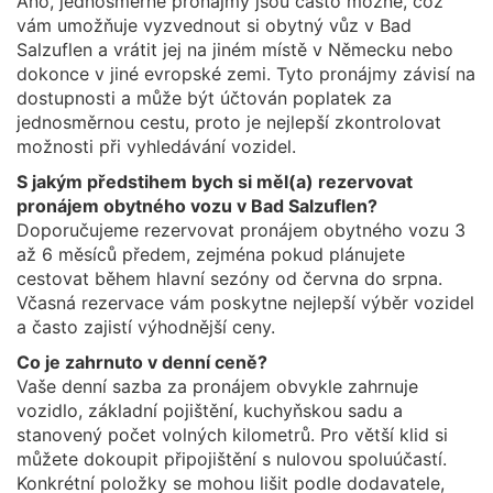
Ano, jednosměrné pronájmy jsou často možné, což
vám umožňuje vyzvednout si obytný vůz v Bad
Salzuflen a vrátit jej na jiném místě v Německu nebo
dokonce v jiné evropské zemi. Tyto pronájmy závisí na
dostupnosti a může být účtován poplatek za
jednosměrnou cestu, proto je nejlepší zkontrolovat
možnosti při vyhledávání vozidel.
S jakým předstihem bych si měl(a) rezervovat
pronájem obytného vozu v Bad Salzuflen?
Doporučujeme rezervovat pronájem obytného vozu 3
až 6 měsíců předem, zejména pokud plánujete
cestovat během hlavní sezóny od června do srpna.
Včasná rezervace vám poskytne nejlepší výběr vozidel
a často zajistí výhodnější ceny.
Co je zahrnuto v denní ceně?
Vaše denní sazba za pronájem obvykle zahrnuje
vozidlo, základní pojištění, kuchyňskou sadu a
stanovený počet volných kilometrů. Pro větší klid si
můžete dokoupit připojištění s nulovou spoluúčastí.
Konkrétní položky se mohou lišit podle dodavatele,