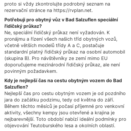
proto si vždy zkontrolujte podrobný seznam na
rezervační stránce na https://rvplan.net.
Potřebuji pro obytný vůz v Bad Salzuflen speciální
řidičský průkaz?
Ne, speciální řidičský průkaz není vyžadován. K
pronájmu a řízení všech našich tříd obytných vozů,
včetně větších modelů třídy A a C, postačuje
standardní platný řidičský průkaz na osobní automobil
(skupina B). Pro návštěvníky ze zemí mimo EU
doporučujeme mezinárodní řidičský průkaz, ale není
povinným požadavkem.
Kdy je nejlepší čas na cestu obytným vozem do Bad
Salzuflen?
Nejlepší čas pro cestu obytným vozem je od pozdního
jara do začátku podzimu, tedy od května do září.
Během těchto měsíců je počasí příjemné pro venkovní
aktivity, všechny kempy jsou otevřené a krajina je
nejbarevnější. Toto období nabízí ideální podmínky pro
objevování Teutoburského lesa a okolních oblastí.