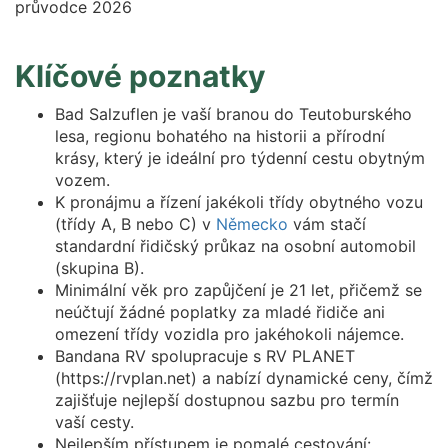
Klíčové poznatky
Bad Salzuflen je vaší branou do Teutoburského
lesa, regionu bohatého na historii a přírodní
krásy, který je ideální pro týdenní cestu obytným
vozem.
K pronájmu a řízení jakékoli třídy obytného vozu
(třídy A, B nebo C) v
Německo
vám stačí
standardní řidičský průkaz na osobní automobil
(skupina B).
Minimální věk pro zapůjčení je 21 let, přičemž se
neúčtují žádné poplatky za mladé řidiče ani
omezení třídy vozidla pro jakéhokoli nájemce.
Bandana RV spolupracuje s RV PLANET
(https://rvplan.net) a nabízí dynamické ceny, čímž
zajišťuje nejlepší dostupnou sazbu pro termín
vaší cesty.
Nejlepším přístupem je pomalé cestování: