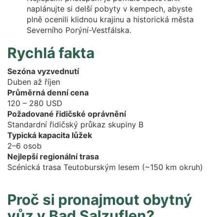
naplánujte si delší pobyty v kempech, abyste
plně ocenili klidnou krajinu a historická města
Severního Porýní-Vestfálska.
Rychlá fakta
Sezóna vyzvednutí
Duben až říjen
Průměrná denní cena
120 – 280 USD
Požadované řidičské oprávnění
Standardní řidičský průkaz skupiny B
Typická kapacita lůžek
2–6 osob
Nejlepší regionální trasa
Scénická trasa Teutoburským lesem (~150 km okruh)
Proč si pronajmout obytný
vůz v Bad Salzuflen?