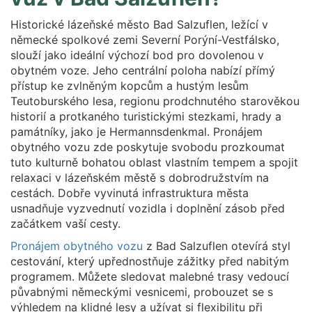
Historické lázeňské město Bad Salzuflen, ležící v
německé spolkové zemi Severní Porýní-Vestfálsko,
slouží jako ideální výchozí bod pro dovolenou v
obytném voze. Jeho centrální poloha nabízí přímý
přístup ke zvlněným kopcům a hustým lesům
Teutoburského lesa, regionu prodchnutého starověkou
historií a protkaného turistickými stezkami, hrady a
památníky, jako je Hermannsdenkmal. Pronájem
obytného vozu zde poskytuje svobodu prozkoumat
tuto kulturně bohatou oblast vlastním tempem a spojit
relaxaci v lázeňském městě s dobrodružstvím na
cestách. Dobře vyvinutá infrastruktura města
usnadňuje vyzvednutí vozidla i doplnění zásob před
začátkem vaší cesty.
Pronájem obytného vozu
z Bad Salzuflen otevírá styl
cestování, který upřednostňuje zážitky před nabitým
programem. Můžete sledovat malebné trasy vedoucí
půvabnými německými vesnicemi, probouzet se s
výhledem na klidné lesy a užívat si flexibilitu při