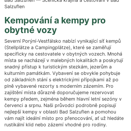
Bad Salzuflen — Scénická krajina a cestování v Bad
Salzuflen
Kempování a kempy pro
obytné vozy
Severní Porýní-Vestfálsko nabízí vynikající síť kempů
(Stellplätze a Campingplätze), které se zaměřují
specificky na cestovatele v obytných vozech. Mnohá
místa se nacházejí v malebných lokalitách a poskytují
snadný přístup k turistickým stezkám, jezerům a
kulturním památkám. Vybavení se obvykle pohybuje
od základních stání s elektrickými přípojkami až po
plně vybavené rezorty s moderním zázemím. Pro
zajištění místa důrazně doporučujeme rezervovat
kempy předem, zejména během hlavní letní sezóny v
červenci a srpnu. Naši průvodci podrobně popisují
nejlepší kempy v oblasti Bad Salzuflen a pomohou
vám najít ideální místo pro přenocování, ať už hledáte
rustikální klid nebo zázemí vhodné pro rodiny.