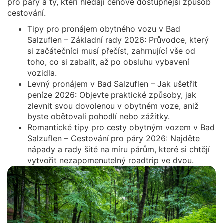
pro páry a ty, kteří hledají cenově dostupnější způsob
cestování.
Tipy pro pronájem obytného vozu v Bad
Salzuflen – Základní rady 2026: Průvodce, který
si začátečníci musí přečíst, zahrnující vše od
toho, co si zabalit, až po obsluhu vybavení
vozidla.
Levný pronájem v Bad Salzuflen – Jak ušetřit
peníze 2026: Objevte praktické způsoby, jak
zlevnit svou dovolenou v obytném voze, aniž
byste obětovali pohodlí nebo zážitky.
Romantické tipy pro cesty obytným vozem v Bad
Salzuflen – Cestování pro páry 2026: Najděte
nápady a rady šité na míru párům, které si chtějí
vytvořit nezapomenutelný roadtrip ve dvou.