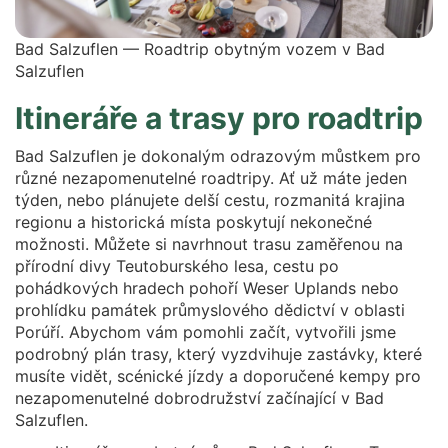
Bad Salzuflen — Roadtrip obytným vozem v Bad
Salzuflen
Itineráře a trasy pro roadtrip
Bad Salzuflen je dokonalým odrazovým můstkem pro
různé nezapomenutelné roadtripy. Ať už máte jeden
týden, nebo plánujete delší cestu, rozmanitá krajina
regionu a historická místa poskytují nekonečné
možnosti. Můžete si navrhnout trasu zaměřenou na
přírodní divy Teutoburského lesa, cestu po
pohádkových hradech pohoří Weser Uplands nebo
prohlídku památek průmyslového dědictví v oblasti
Porúří. Abychom vám pomohli začít, vytvořili jsme
podrobný plán trasy, který vyzdvihuje zastávky, které
musíte vidět, scénické jízdy a doporučené kempy pro
nezapomenutelné dobrodružství začínající v Bad
Salzuflen.