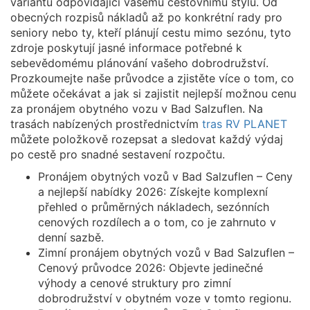
variantu odpovídající vašemu cestovnímu stylu. Od
obecných rozpisů nákladů až po konkrétní rady pro
seniory nebo ty, kteří plánují cestu mimo sezónu, tyto
zdroje poskytují jasné informace potřebné k
sebevědomému plánování vašeho dobrodružství.
Prozkoumejte naše průvodce a zjistěte více o tom, co
můžete očekávat a jak si zajistit nejlepší možnou cenu
za pronájem obytného vozu v Bad Salzuflen. Na
trasách nabízených prostřednictvím
tras RV PLANET
můžete položkově rozepsat a sledovat každý výdaj
po cestě pro snadné sestavení rozpočtu.
Pronájem obytných vozů v Bad Salzuflen – Ceny
a nejlepší nabídky 2026: Získejte komplexní
přehled o průměrných nákladech, sezónních
cenových rozdílech a o tom, co je zahrnuto v
denní sazbě.
Zimní pronájem obytných vozů v Bad Salzuflen –
Cenový průvodce 2026: Objevte jedinečné
výhody a cenové struktury pro zimní
dobrodružství v obytném voze v tomto regionu.