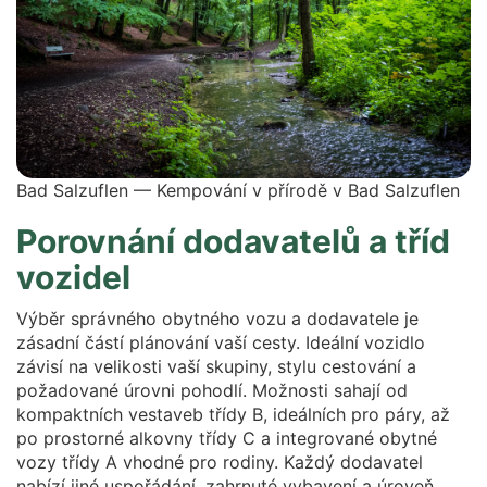
Bad Salzuflen — Kempování v přírodě v Bad Salzuflen
Porovnání dodavatelů a tříd
vozidel
Výběr správného obytného vozu a dodavatele je
zásadní částí plánování vaší cesty. Ideální vozidlo
závisí na velikosti vaší skupiny, stylu cestování a
požadované úrovni pohodlí. Možnosti sahají od
kompaktních vestaveb třídy B, ideálních pro páry, až
po prostorné alkovny třídy C a integrované obytné
vozy třídy A vhodné pro rodiny. Každý dodavatel
nabízí jiné uspořádání, zahrnuté vybavení a úroveň