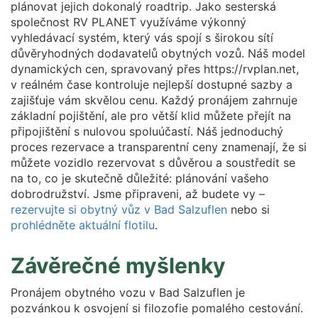
plánovat jejich dokonalý roadtrip. Jako sesterská
společnost RV PLANET využíváme výkonný
vyhledávací systém, který vás spojí s širokou sítí
důvěryhodných dodavatelů obytných vozů. Náš model
dynamických cen, spravovaný přes https://rvplan.net,
v reálném čase kontroluje nejlepší dostupné sazby a
zajišťuje vám skvělou cenu. Každý pronájem zahrnuje
základní pojištění, ale pro větší klid můžete přejít na
připojištění s nulovou spoluúčastí. Náš jednoduchý
proces rezervace a transparentní ceny znamenají, že si
můžete vozidlo rezervovat s důvěrou a soustředit se
na to, co je skutečně důležité: plánování vašeho
dobrodružství. Jsme připraveni, až budete vy –
rezervujte si obytný vůz v Bad Salzuflen
nebo si
prohlédněte aktuální flotilu
.
Závěrečné myšlenky
Pronájem obytného vozu v Bad Salzuflen je
pozvánkou k osvojení si filozofie pomalého cestování.