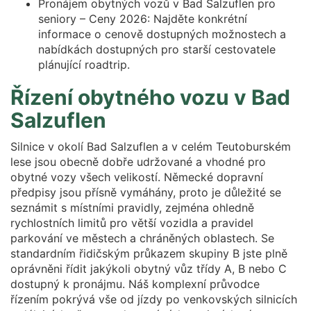
Pronájem obytných vozů v Bad Salzuflen pro
seniory – Ceny 2026: Najděte konkrétní
informace o cenově dostupných možnostech a
nabídkách dostupných pro starší cestovatele
plánující roadtrip.
Řízení obytného vozu v Bad
Salzuflen
Silnice v okolí Bad Salzuflen a v celém Teutoburském
lese jsou obecně dobře udržované a vhodné pro
obytné vozy všech velikostí. Německé dopravní
předpisy jsou přísně vymáhány, proto je důležité se
seznámit s místními pravidly, zejména ohledně
rychlostních limitů pro větší vozidla a pravidel
parkování ve městech a chráněných oblastech. Se
standardním řidičským průkazem skupiny B jste plně
oprávněni řídit jakýkoli obytný vůz třídy A, B nebo C
dostupný k pronájmu. Náš komplexní průvodce
řízením pokrývá vše od jízdy po venkovských silnicích