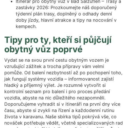
Itinerář pro obytný vůz v Bad Salzuflen – Trasy a
zastávky 2026: Prozkoumejte náš doporučený
týdenní plán trasy, doplněný o odhady denní
doby jízdy, hlavní atrakce a tipy na nocování v
kempech.
Tipy pro ty, kteří si půjčují
obytný vůz poprvé
Vydat se na svou první cestu obytným vozem je
vzrušující zážitek a trocha přípravy vám velmi
pomůže. Od balení nezbytností až po pochopení toho,
jak fungují systémy vozidla – informovanost zajistí
hladký a příjemný výlet. Je rozumné vytvořit si
kontrolní seznam pro balení i pro proces předání
vozidla, abyste na nic důležitého nezapomněli.
Doporučujeme vyhradit si v itineráři na první dny více
času, abyste si zvykli na řízení a každodenní rutinu
života v karavanu. Naše sbírka tipů pokrývá vše, co
nováček potřebuje vědět, včetně specializovaných rad