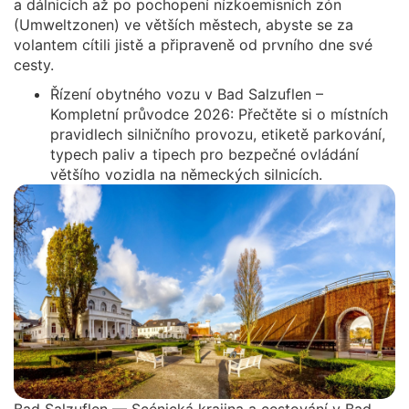
a dálnicích až po pochopení nízkoemisních zón
(Umweltzonen) ve větších městech, abyste se za
volantem cítili jistě a připraveně od prvního dne své
cesty.
Řízení obytného vozu v Bad Salzuflen –
Kompletní průvodce 2026: Přečtěte si o místních
pravidlech silničního provozu, etiketě parkování,
typech paliv a tipech pro bezpečné ovládání
většího vozidla na německých silnicích.