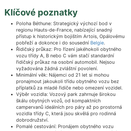
Klíčové poznatky
Poloha Béthune: Strategický výchozí bod v
regionu Hauts-de-France, nabízející snadný
přístup k historickým bojištím Artois, Opálovému
pobřeží a dokonce i do sousední
Belgie
.
Řidičský průkaz: Pro řízení jakéhokoli obytného
vozu třídy A, B nebo C vám stačí standardní
řidičský průkaz na osobní automobil. Nejsou
vyžadována žádná zvláštní povolení.
Minimální věk: Nájemci od 21 let si mohou
pronajmout jakoukoli třídu obytného vozu bez
příplatků za mladé řidiče nebo omezení vozidel.
Výběr vozidla: Vozový park zahrnuje širokou
škálu obytných vozů, od kompaktních
campervanů ideálních pro páry až po prostorná
vozidla třídy C, která jsou skvělá pro rodinná
dobrodružství.
Pomalé cestování: Pronájem obytného vozu