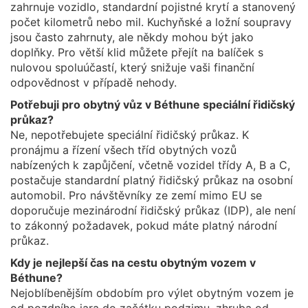
zahrnuje vozidlo, standardní pojistné krytí a stanovený
počet kilometrů nebo mil. Kuchyňské a ložní soupravy
jsou často zahrnuty, ale někdy mohou být jako
doplňky. Pro větší klid můžete přejít na balíček s
nulovou spoluúčastí, který snižuje vaši finanční
odpovědnost v případě nehody.
Potřebuji pro obytný vůz v Béthune speciální řidičský
průkaz?
Ne, nepotřebujete speciální řidičský průkaz. K
pronájmu a řízení všech tříd obytných vozů
nabízených k zapůjčení, včetně vozidel třídy A, B a C,
postačuje standardní platný řidičský průkaz na osobní
automobil. Pro návštěvníky ze zemí mimo EU se
doporučuje mezinárodní řidičský průkaz (IDP), ale není
to zákonný požadavek, pokud máte platný národní
průkaz.
Kdy je nejlepší čas na cestu obytným vozem v
Béthune?
Nejoblíbenějším obdobím pro výlet obytným vozem je