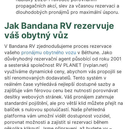
propagačních akcí, slev za včasnou rezervaci a
dlouhodobých pronájmů pro maximální úsporu.
Jak Bandana RV rezervuje
váš obytný vůz
V Bandana RV zjednodušujeme proces rezervace
vašeho
pronájmu obytného vozu
v Béthune. Jako
důvěryhodný rezervační agent působící od roku 2001
a sesterská společnost RV PLANET (rvplan.net)
využíváme dynamické ceny, abychom vás propojili se
sítí renomovaných dodavatelů. Tento systém v
reálném čase vyhledává nejlepší dostupné sazby a
zajišťuje vám férovou cenu bez nutnosti porovnávat
desítky webových stránek. Váš pronájem zahrnuje
standardní pojištění, ale pro větší klid můžete přejít na
balíček s nulovou spoluúčastí. Naše přehledná
platforma vám umožní vidět dostupnost vozidel,
porovnat možnosti a zajistit si rezervaci během
několika kliknutí. Jsme připraveni, až budete vy –