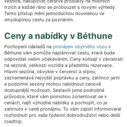
vesnice, nakupovat čerstvé produkty na místních
trzích a každé ráno se probouzet s novými výhledy.
Tento přístup mění jednoduchou dovolenou ve
smysluplnou cestu za poznáním.
Ceny a nabídky v Béthune
Pochopení nákladů na
pronájem obytného vozu
v
Béthune vám pomůže naplánovat cestu, která bude
odpovídat vašim očekáváním. Ceny kolísají v závislosti
na sezóně, velikosti vozidla a předstihu rezervace.
Hlavní sezóna, obvykle v červenci a srpnu,
zaznamenává nejvyšší poptávku a ceny, zatímco jarní
a podzimní sezóny mohou nabídnout cenově
dostupnější možnosti. Sestavili jsme podrobné
průvodce, které vám pomohou zorientovat se v
cenách, najít výhodné nabídky a pochopit, co je
zahrnuto v ceně pronájmu. To vám zajistí informované
rozhodnutí pro vaše týdenní dobrodružství nebo delší
roadtrip.