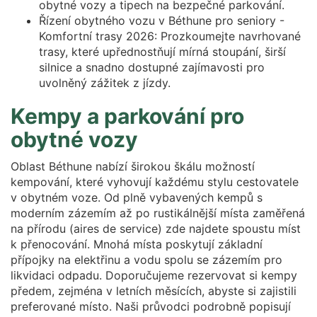
obytné vozy a tipech na bezpečné parkování.
Řízení obytného vozu v Béthune pro seniory -
Komfortní trasy 2026: Prozkoumejte navrhované
trasy, které upřednostňují mírná stoupání, širší
silnice a snadno dostupné zajímavosti pro
uvolněný zážitek z jízdy.
Kempy a parkování pro
obytné vozy
Oblast Béthune nabízí širokou škálu možností
kempování, které vyhovují každému stylu cestovatele
v obytném voze. Od plně vybavených kempů s
moderním zázemím až po rustikálnější místa zaměřená
na přírodu (aires de service) zde najdete spoustu míst
k přenocování. Mnohá místa poskytují základní
přípojky na elektřinu a vodu spolu se zázemím pro
likvidaci odpadu. Doporučujeme rezervovat si kempy
předem, zejména v letních měsících, abyste si zajistili
preferované místo. Naši průvodci podrobně popisují