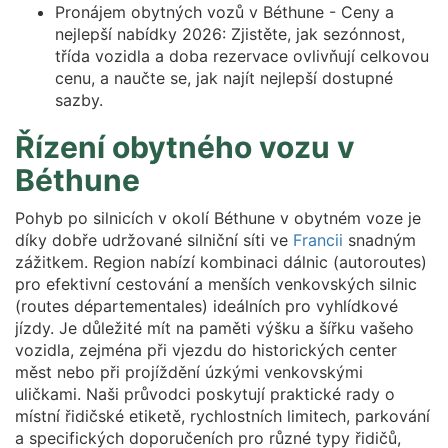
Pronájem obytných vozů v Béthune - Ceny a
nejlepší nabídky 2026: Zjistěte, jak sezónnost,
třída vozidla a doba rezervace ovlivňují celkovou
cenu, a naučte se, jak najít nejlepší dostupné
sazby.
Řízení obytného vozu v
Béthune
Pohyb po silnicích v okolí Béthune v obytném voze je
díky dobře udržované silniční síti ve
Francii
snadným
zážitkem. Region nabízí kombinaci dálnic (autoroutes)
pro efektivní cestování a menších venkovských silnic
(routes départementales) ideálních pro vyhlídkové
jízdy. Je důležité mít na paměti výšku a šířku vašeho
vozidla, zejména při vjezdu do historických center
měst nebo při projíždění úzkými venkovskými
uličkami. Naši průvodci poskytují praktické rady o
místní řidičské etiketě, rychlostních limitech, parkování
a specifických doporučeních pro různé typy řidičů,