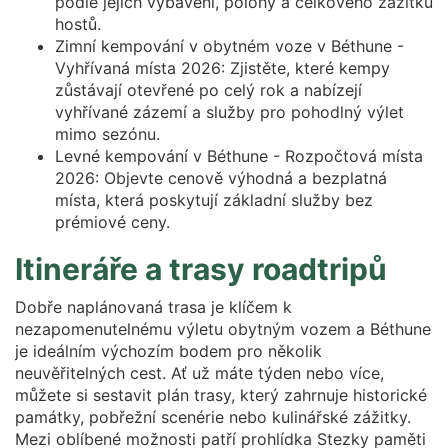
podle jejich vybavení, polohy a celkového zážitku
hostů.
Zimní kempování v obytném voze v Béthune -
Vyhřívaná místa 2026: Zjistěte, které kempy
zůstávají otevřené po celý rok a nabízejí
vyhřívané zázemí a služby pro pohodlný výlet
mimo sezónu.
Levné kempování v Béthune - Rozpočtová místa
2026: Objevte cenově výhodná a bezplatná
místa, která poskytují základní služby bez
prémiové ceny.
Itineráře a trasy roadtripů
Dobře naplánovaná trasa je klíčem k
nezapomenutelnému výletu obytným vozem a Béthune
je ideálním výchozím bodem pro několik
neuvěřitelných cest. Ať už máte týden nebo více,
můžete si sestavit plán trasy, který zahrnuje historické
památky, pobřežní scenérie nebo kulinářské zážitky.
Mezi oblíbené možnosti patří prohlídka Stezky paměti