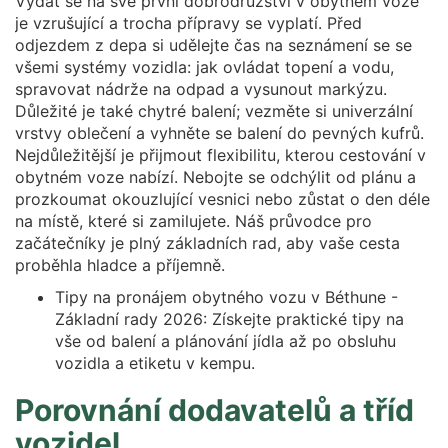
Vydat se na své první dobrodružství v obytném voze
je vzrušující a trocha přípravy se vyplatí. Před
odjezdem z depa si udělejte čas na seznámení se se
všemi systémy vozidla: jak ovládat topení a vodu,
spravovat nádrže na odpad a vysunout markýzu.
Důležité je také chytré balení; vezměte si univerzální
vrstvy oblečení a vyhněte se balení do pevných kufrů.
Nejdůležitější je přijmout flexibilitu, kterou cestování v
obytném voze nabízí. Nebojte se odchýlit od plánu a
prozkoumat okouzlující vesnici nebo zůstat o den déle
na místě, které si zamilujete. Náš průvodce pro
začátečníky je plný základních rad, aby vaše cesta
proběhla hladce a příjemně.
Tipy na pronájem obytného vozu v Béthune -
Základní rady 2026: Získejte praktické tipy na
vše od balení a plánování jídla až po obsluhu
vozidla a etiketu v kempu.
Porovnání dodavatelů a tříd
vozidel