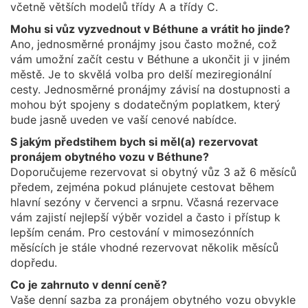
včetně větších modelů třídy A a třídy C.
Mohu si vůz vyzvednout v Béthune a vrátit ho jinde?
Ano, jednosměrné pronájmy jsou často možné, což
vám umožní začít cestu v Béthune a ukončit ji v jiném
městě. Je to skvělá volba pro delší meziregionální
cesty. Jednosměrné pronájmy závisí na dostupnosti a
mohou být spojeny s dodatečným poplatkem, který
bude jasně uveden ve vaší cenové nabídce.
S jakým předstihem bych si měl(a) rezervovat
pronájem obytného vozu v Béthune?
Doporučujeme rezervovat si obytný vůz 3 až 6 měsíců
předem, zejména pokud plánujete cestovat během
hlavní sezóny v červenci a srpnu. Včasná rezervace
vám zajistí nejlepší výběr vozidel a často i přístup k
lepším cenám. Pro cestování v mimosezónních
měsících je stále vhodné rezervovat několik měsíců
dopředu.
Co je zahrnuto v denní ceně?
Vaše denní sazba za pronájem obytného vozu obvykle