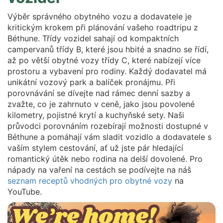
Výběr správného obytného vozu a dodavatele je
kritickým krokem při plánování vašeho roadtripu z
Béthune. Třídy vozidel sahají od kompaktních
campervanů třídy B, které jsou hbité a snadno se řídí,
až po větší obytné vozy třídy C, které nabízejí více
prostoru a vybavení pro rodiny. Každý dodavatel má
unikátní vozový park a balíček pronájmu. Při
porovnávání se dívejte nad rámec denní sazby a
zvažte, co je zahrnuto v ceně, jako jsou povolené
kilometry, pojistné krytí a kuchyňské sety. Naši
průvodci porovnáním rozebírají možnosti dostupné v
Béthune a pomáhají vám sladit vozidlo a dodavatele s
vaším stylem cestování, ať už jste pár hledající
romantický útěk nebo rodina na delší dovolené. Pro
nápady na vaření na cestách se podívejte na náš
seznam receptů vhodných pro obytné vozy
na
YouTube.