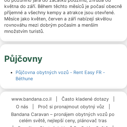
od pozdního jara do začátku podzimu, zhruba od
května do září. Během těchto měsíců je počasí obecně
příjemné a všechny kempy a atrakce jsou otevřené.
Měsíce jako květen, červen a září nabízejí skvělou
rovnováhu mezi dobrým počasím a menším
množstvím turistů.
Půjčovny
Půjčovna obytných vozů - Rent Easy FR -
Béthune
www.bandana.co.il
|
Často kladené dotazy
|
O nás
|
Proč si pronajmout obytný vůz
|
Bandana Caravan – pronájem obytných vozů po
celém světě, nejlepší ceny, plánovač tras