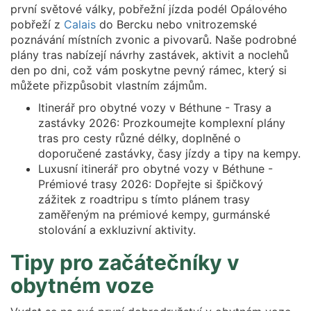
první světové války, pobřežní jízda podél Opálového
pobřeží z
Calais
do Bercku nebo vnitrozemské
poznávání místních zvonic a pivovarů. Naše podrobné
plány tras nabízejí návrhy zastávek, aktivit a noclehů
den po dni, což vám poskytne pevný rámec, který si
můžete přizpůsobit vlastním zájmům.
Itinerář pro obytné vozy v Béthune - Trasy a
zastávky 2026: Prozkoumejte komplexní plány
tras pro cesty různé délky, doplněné o
doporučené zastávky, časy jízdy a tipy na kempy.
Luxusní itinerář pro obytné vozy v Béthune -
Prémiové trasy 2026: Dopřejte si špičkový
zážitek z roadtripu s tímto plánem trasy
zaměřeným na prémiové kempy, gurmánské
stolování a exkluzivní aktivity.
Tipy pro začátečníky v
obytném voze