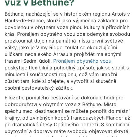
vůz v Béthune?
Béthune, nacházející se v historickém regionu Artois v
Hauts-de-France, slouží jako výjimečná základna pro
dovolenou v obytném voze plnou kultury a přírodních
krás. Pronájem obytného vozu zde odemyká svobodu
prozkoumat dojemná památná místa první světové
války, jako je Vimy Ridge, toulat se okouzlujícími
uličkami nedalekého Arrasu a projíždět malebnými
trasami Sedmi údolí.
Pronájem obytného vozu
poskytuje flexibilní a pohodlný způsob, jak se spojit s
minulostí i současností regionu, což vám umožní
zůstat tam, kde si přejete, a vytvořit si skutečně
osobní cestovatelský zážitek.
Filozofie pomalého cestování se dokonale hodí pro
dobrodružství v obytném voze z Béthune. Místo
spěchu mezi destinacemi se můžete ponořit do místní
krajiny, od zvlněných kopců francouzských Flander až
po dramatické útesy Opálového pobřeží. S kombinací
ubytování a dopravy máte svobodu objevovat skryté