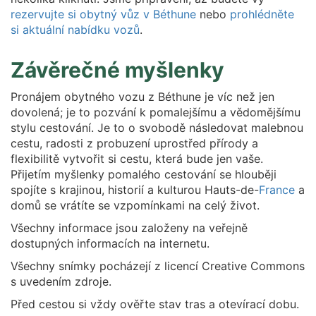
rezervujte si obytný vůz v Béthune
nebo
prohlédněte
si aktuální nabídku vozů
.
Závěrečné myšlenky
Pronájem obytného vozu z Béthune je víc než jen
dovolená; je to pozvání k pomalejšímu a vědomějšímu
stylu cestování. Je to o svobodě následovat malebnou
cestu, radosti z probuzení uprostřed přírody a
flexibilitě vytvořit si cestu, která bude jen vaše.
Přijetím myšlenky pomalého cestování se hlouběji
spojíte s krajinou, historií a kulturou Hauts-de-
France
a
domů se vrátíte se vzpomínkami na celý život.
Všechny informace jsou založeny na veřejně
dostupných informacích na internetu.
Všechny snímky pocházejí z licencí Creative Commons
s uvedením zdroje.
Před cestou si vždy ověřte stav tras a otevírací dobu.