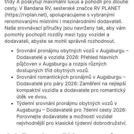
třídy A poskytují maximální luxus a pohodlí pro dlouhé
cesty. V Bandana RV, sesterské značce RV PLANET
(https://rvplan.net), spolupracujeme s vybranými
renomovanými místními i mezinárodními dodavateli.
Naše srovnávací příručky jsou navrženy tak, aby vám
pomohly pochopit rozdíly mezi typy vozidel a
dodavateli, abyste se mohli správně rozhodnout.
Srovnání pronájmu obytných vozů v Augsburgu –
Dodavatelé a vozidla 2026: Přehled hlavních
půjčoven v Augsburgu a rozpis různých
dostupných tříd obytných vozů.
Srovnání romantických pronájmů v Augsburgu –
Dodavatelé pro páry 2026: Zaměření na nejlepší
kompaktní vozidla a dodavatele pro romantický
útěk ve dvou.
Týdenní srovnání pronájmu obytných vozů v
Augsburgu – Dodavatelé pro 7denní cesty 2026:
Porovnejte dodavatele a možnosti vozidel
nejvhodnější pro klasické týdenní dobrodružství.