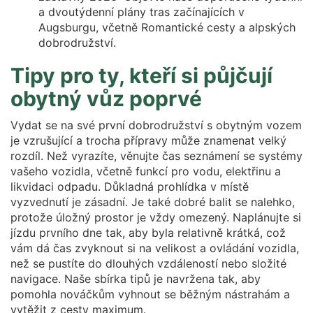
a dvoutýdenní plány tras začínajících v
Augsburgu, včetně Romantické cesty a alpských
dobrodružství.
Tipy pro ty, kteří si půjčují
obytný vůz poprvé
Vydat se na své první dobrodružství s obytným vozem
je vzrušující a trocha přípravy může znamenat velký
rozdíl. Než vyrazíte, věnujte čas seznámení se systémy
vašeho vozidla, včetně funkcí pro vodu, elektřinu a
likvidaci odpadu. Důkladná prohlídka v místě
vyzvednutí je zásadní. Je také dobré balit se nalehko,
protože úložný prostor je vždy omezený. Naplánujte si
jízdu prvního dne tak, aby byla relativně krátká, což
vám dá čas zvyknout si na velikost a ovládání vozidla,
než se pustíte do dlouhých vzdáleností nebo složité
navigace. Naše sbírka tipů je navržena tak, aby
pomohla nováčkům vyhnout se běžným nástrahám a
vytěžit z cesty maximum.