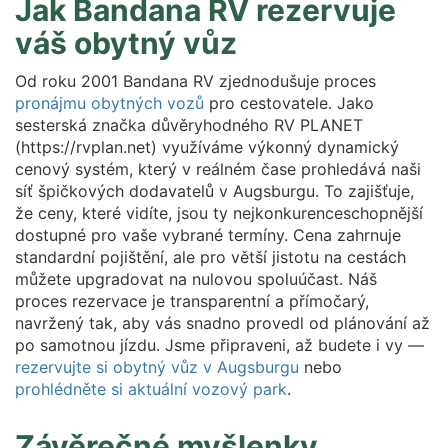
Jak Bandana RV rezervuje
váš obytný vůz
Od roku 2001 Bandana RV zjednodušuje proces
pronájmu obytných vozů
pro cestovatele. Jako
sesterská značka důvěryhodného RV PLANET
(https://rvplan.net) využíváme výkonný dynamický
cenový systém, který v reálném čase prohledává naši
síť špičkových dodavatelů v Augsburgu. To zajišťuje,
že ceny, které vidíte, jsou ty nejkonkurenceschopnější
dostupné pro vaše vybrané termíny. Cena zahrnuje
standardní pojištění, ale pro větší jistotu na cestách
můžete upgradovat na nulovou spoluúčast. Náš
proces rezervace je transparentní a přímočarý,
navržený tak, aby vás snadno provedl od plánování až
po samotnou jízdu. Jsme připraveni, až budete i vy —
rezervujte si obytný vůz v Augsburgu
nebo
prohlédněte si aktuální vozový park
.
Závěrečné myšlenky