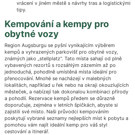
vrácení v jiném městě s návrhy tras a logistickými
tipy.
Kempování a kempy pro
obytné vozy
Region Augsburgu se pyšní vynikajícím výběrem
kempů a vyhrazených parkovišť pro obytné vozy,
známých jako „stellplatz“. Tato místa sahají od plně
vybavených rezortů s rozsáhlým zázemím až po
jednoduchá, pohodlně umístěná místa ideální pro
přenocování. Mnohé se nacházejí v malebných
lokalitách, například u řek nebo na okraji okouzlujících
městeček, a nabízejí tak dokonalou kombinaci přírody
a pohodlí. Rezervace kempů předem se důrazně
doporučuje, zejména v letních špičkách, abyste si
zajistili své místo. Naši průvodci kempováním
poskytují vybrané seznamy nejlepších míst k pobytu a
pomohou vám najít ideální kemp pro váš styl
cestování a itinerář.