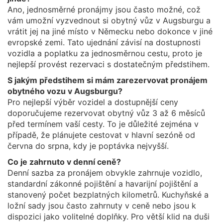
Ano, jednosměrné pronájmy jsou často možné, což
vám umožní vyzvednout si obytný vůz v Augsburgu a
vrátit jej na jiné místo v Německu nebo dokonce v jiné
evropské zemi. Tato ujednání závisí na dostupnosti
vozidla a poplatku za jednosměrnou cestu, proto je
nejlepší provést rezervaci s dostatečným předstihem.
S jakým předstihem si mám zarezervovat pronájem
obytného vozu v Augsburgu?
Pro nejlepší výběr vozidel a dostupnější ceny
doporučujeme rezervovat obytný vůz 3 až 6 měsíců
před termínem vaší cesty. To je důležité zejména v
případě, že plánujete cestovat v hlavní sezóně od
června do srpna, kdy je poptávka nejvyšší.
Co je zahrnuto v denní ceně?
Denní sazba za pronájem obvykle zahrnuje vozidlo,
standardní zákonné pojištění a havarijní pojištění a
stanovený počet bezplatných kilometrů. Kuchyňské a
ložní sady jsou často zahrnuty v ceně nebo jsou k
dispozici jako volitelné doplňky. Pro větší klid na duši