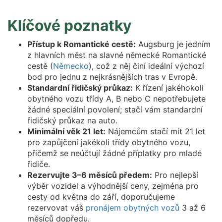
Klíčové poznatky
Přístup k Romantické cestě:
Augsburg je jedním
z hlavních měst na slavné německé Romantické
cestě (
Německo
), což z něj činí ideální výchozí
bod pro jednu z nejkrásnějších tras v Evropě.
Standardní řidičský průkaz:
K řízení jakéhokoli
obytného vozu třídy A, B nebo C nepotřebujete
žádné speciální povolení; stačí vám standardní
řidičský průkaz na auto.
Minimální věk 21 let:
Nájemcům stačí mít 21 let
pro zapůjčení jakékoli třídy obytného vozu,
přičemž se neúčtují žádné příplatky pro mladé
řidiče.
Rezervujte 3–6 měsíců předem:
Pro nejlepší
výběr vozidel a výhodnější ceny, zejména pro
cesty od května do září, doporučujeme
rezervovat váš
pronájem obytných vozů
3 až 6
měsíců dopředu.