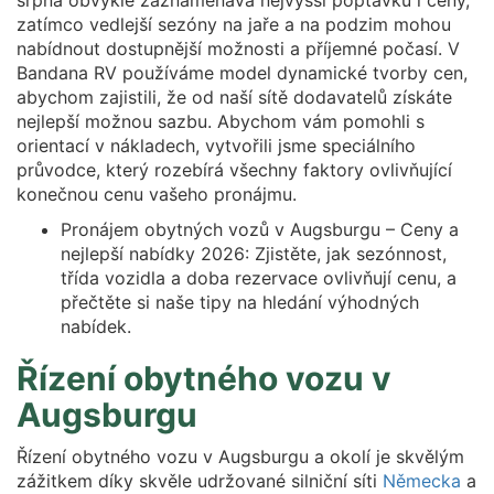
srpna obvykle zaznamenává nejvyšší poptávku i ceny,
zatímco vedlejší sezóny na jaře a na podzim mohou
nabídnout dostupnější možnosti a příjemné počasí. V
Bandana RV používáme model dynamické tvorby cen,
abychom zajistili, že od naší sítě dodavatelů získáte
nejlepší možnou sazbu. Abychom vám pomohli s
orientací v nákladech, vytvořili jsme speciálního
průvodce, který rozebírá všechny faktory ovlivňující
konečnou cenu vašeho pronájmu.
Pronájem obytných vozů v Augsburgu – Ceny a
nejlepší nabídky 2026: Zjistěte, jak sezónnost,
třída vozidla a doba rezervace ovlivňují cenu, a
přečtěte si naše tipy na hledání výhodných
nabídek.
Řízení obytného vozu v
Augsburgu
Řízení obytného vozu v Augsburgu a okolí je skvělým
zážitkem díky skvěle udržované silniční síti
Německa
a