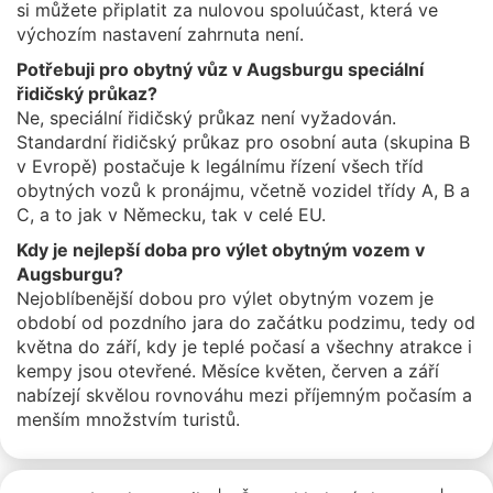
si můžete připlatit za nulovou spoluúčast, která ve
výchozím nastavení zahrnuta není.
Potřebuji pro obytný vůz v Augsburgu speciální
řidičský průkaz?
Ne, speciální řidičský průkaz není vyžadován.
Standardní řidičský průkaz pro osobní auta (skupina B
v Evropě) postačuje k legálnímu řízení všech tříd
obytných vozů k pronájmu, včetně vozidel třídy A, B a
C, a to jak v Německu, tak v celé EU.
Kdy je nejlepší doba pro výlet obytným vozem v
Augsburgu?
Nejoblíbenější dobou pro výlet obytným vozem je
období od pozdního jara do začátku podzimu, tedy od
května do září, kdy je teplé počasí a všechny atrakce i
kempy jsou otevřené. Měsíce květen, červen a září
nabízejí skvělou rovnováhu mezi příjemným počasím a
menším množstvím turistů.