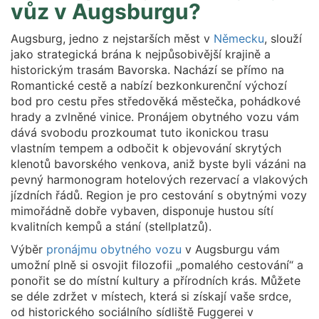
vůz v Augsburgu?
Augsburg, jedno z nejstarších měst v
Německu
, slouží
jako strategická brána k nejpůsobivější krajině a
historickým trasám Bavorska. Nachází se přímo na
Romantické cestě a nabízí bezkonkurenční výchozí
bod pro cestu přes středověká městečka, pohádkové
hrady a zvlněné vinice. Pronájem obytného vozu vám
dává svobodu prozkoumat tuto ikonickou trasu
vlastním tempem a odbočit k objevování skrytých
klenotů bavorského venkova, aniž byste byli vázáni na
pevný harmonogram hotelových rezervací a vlakových
jízdních řádů. Region je pro cestování s obytnými vozy
mimořádně dobře vybaven, disponuje hustou sítí
kvalitních kempů a stání (stellplatzů).
Výběr
pronájmu obytného vozu
v Augsburgu vám
umožní plně si osvojit filozofii „pomalého cestování“ a
ponořit se do místní kultury a přírodních krás. Můžete
se déle zdržet v místech, která si získají vaše srdce,
od historického sociálního sídliště Fuggerei v