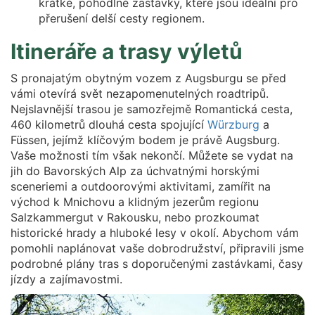
krátké, pohodlné zastávky, které jsou ideální pro
přerušení delší cesty regionem.
Itineráře a trasy výletů
S pronajatým obytným vozem z Augsburgu se před
vámi otevírá svět nezapomenutelných roadtripů.
Nejslavnější trasou je samozřejmě Romantická cesta,
460 kilometrů dlouhá cesta spojující
Würzburg
a
Füssen, jejímž klíčovým bodem je právě Augsburg.
Vaše možnosti tím však nekončí. Můžete se vydat na
jih do Bavorských Alp za úchvatnými horskými
sceneriemi a outdoorovými aktivitami, zamířit na
východ k Mnichovu a klidným jezerům regionu
Salzkammergut v Rakousku, nebo prozkoumat
historické hrady a hluboké lesy v okolí. Abychom vám
pomohli naplánovat vaše dobrodružství, připravili jsme
podrobné plány tras s doporučenými zastávkami, časy
jízdy a zajímavostmi.