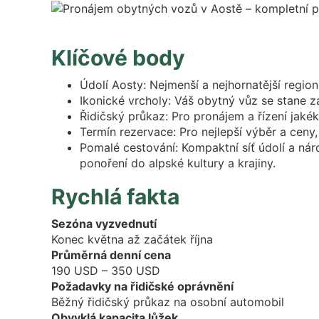
Klíčové body
Údolí Aosty: Nejmenší a nejhornatější regio
Ikonické vrcholy: Váš obytný vůz se stane 
Řidičský průkaz: Pro pronájem a řízení jaké
Termín rezervace: Pro nejlepší výběr a ceny
Pomalé cestování: Kompaktní síť údolí a n
ponoření do alpské kultury a krajiny.
Rychlá fakta
Sezóna vyzvednutí
Konec května až začátek října
Průměrná denní cena
190 USD – 350 USD
Požadavky na řidičské oprávnění
Běžný řidičský průkaz na osobní automobil
Obvyklá kapacita lůžek