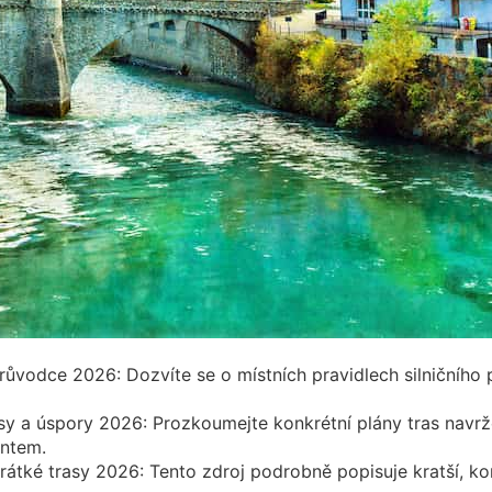
růvodce 2026: Dozvíte se o místních pravidlech silničního
sy a úspory 2026: Prozkoumejte konkrétní plány tras navrže
antem.
átké trasy 2026: Tento zdroj podrobně popisuje kratší, kon