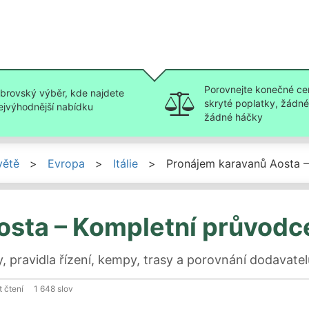
Porovnejte konečné ce
brovský výběr, kde najdete
skryté poplatky, žádné 
ejvýhodnější nabídku
žádné háčky
větě
>
Evropa
>
Itálie
>
Pronájem karavanů Aosta –
osta – Kompletní průvodc
 pravidla řízení, kempy, trasy a porovnání dodavat
t čtení
1 648
slov