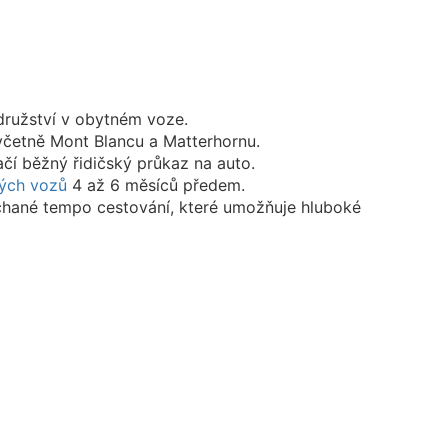
odružství v obytném voze.
včetně Mont Blancu a Matterhornu.
ačí běžný řidičský průkaz na auto.
ých vozů
4 až 6 měsíců předem.
ěchané tempo cestování, které umožňuje hluboké