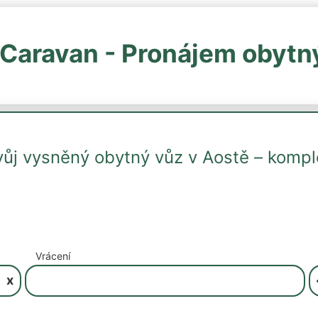
Caravan - Pronájem obytn
vůj vysněný obytný vůz v Aostě – komp
Vrácení
x