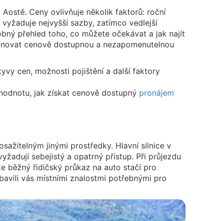
Aostě. Ceny ovlivňuje několik faktorů: roční
u vyžaduje nejvyšší sazby, zatímco vedlejší
obný přehled toho, co můžete očekávat a jak najít
plánovat cenově dostupnou a nezapomenutelnou
vy cen, možnosti pojištění a další faktory
hodnotu, jak získat cenově dostupný
pronájem
sažitelným jinými prostředky. Hlavní silnice v
žadují sebejistý a opatrný přístup. Při průjezdu
e běžný řidičský průkaz na auto stačí pro
bavili vás místními znalostmi potřebnými pro