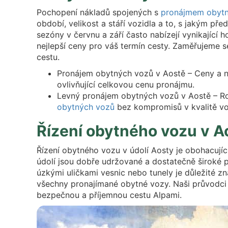
Pochopení nákladů spojených s
pronájmem obyt
období, velikost a stáří vozidla a to, s jakým pře
sezóny v červnu a září často nabízejí vynikající
nejlepší ceny pro váš termín cesty. Zaměřujeme
cestu.
Pronájem obytných vozů v Aostě – Ceny a ne
ovlivňující celkovou cenu pronájmu.
Levný pronájem obytných vozů v Aostě – R
obytných vozů
bez kompromisů v kvalitě vo
Řízení obytného vozu v A
Řízení obytného vozu v údolí Aosty je obohacujíc
údolí jsou dobře udržované a dostatečně široké p
úzkými uličkami vesnic nebo tunely je důležité z
všechny pronajímané obytné vozy. Naši průvodci ř
bezpečnou a příjemnou cestu Alpami.