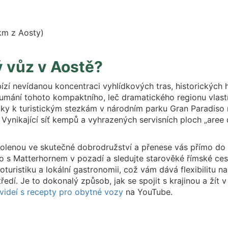
km z Aosty)
ý vůz v Aostě?
bízí nevídanou koncentraci vyhlídkových tras, historických
umání tohoto kompaktního, leč dramatického regionu vla
ky k turistickým stezkám v národním parku Gran Paradiso 
Vynikající síť kempů a vyhrazených servisních ploch „aree
lenou ve skutečné dobrodružství a přenese vás přímo do n
lo s Matterhornem v pozadí a sledujte starověké římské ces
uristiku a lokální gastronomii, což vám dává flexibilitu na
í. Je to dokonalý způsob, jak se spojit s krajinou a žít v r
videí s recepty pro obytné vozy
na YouTube.