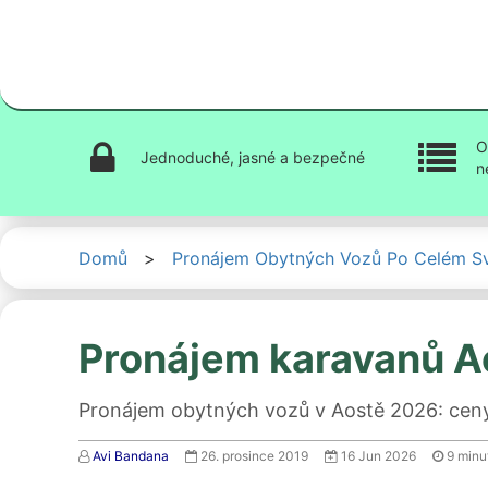
O
Jednoduché, jasné a bezpečné
n
Domů
>
Pronájem Obytných Vozů Po Celém S
Pronájem karavanů A
Pronájem obytných vozů v Aostě 2026: ceny,
Avi Bandana
26. prosince 2019
16 Jun 2026
9
minu