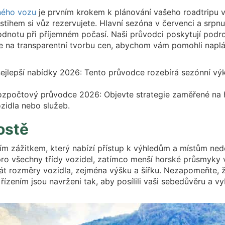
ného vozu
je prvním krokem k plánování vašeho roadtripu v 
dstihem si vůz rezervujete. Hlavní sezóna v červenci a srpn
 hodnotu při příjemném počasí. Naši průvodci poskytují podr
 se na transparentní tvorbu cen, abychom vám pomohli na
jlepší nabídky 2026: Tento průvodce rozebírá sezónní výky
ozpočtový průvodce 2026: Objevte strategie zaměřené na 
zidla nebo služeb.
ostě
ím zážitkem, který nabízí přístup k výhledům a místům nedo
ro všechny třídy vozidel, zatímco menší horské průsmyky vy
nát rozměry vozidla, zejména výšku a šířku. Nezapomeňte, ž
ízením jsou navrženi tak, aby posílili vaši sebedůvěru a vy