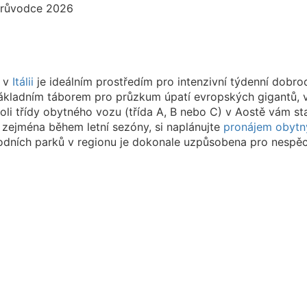
n v
Itálii
je ideálním prostředím pro intenzivní týdenní dobr
základním táborem pro průzkum úpatí evropských gigantů, 
koli třídy obytného vozu (třída A, B nebo C) v Aostě vám st
, zejména během letní sezóny, si naplánujte
pronájem obytn
árodních parků v regionu je dokonale uzpůsobena pro nesp