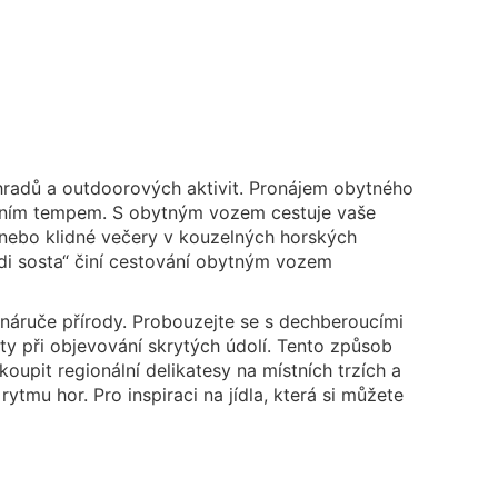
 hradů a outdoorových aktivit. Pronájem obytného
stním tempem. S obytným vozem cestuje vaše
nebo klidné večery v kouzelných horských
 di sosta“ činí cestování obytným vozem
áruče přírody. Probouzejte se s dechberoucími
ty při objevování skrytých údolí. Tento způsob
koupit regionální delikatesy na místních trzích a
ytmu hor. Pro inspiraci na jídla, která si můžete