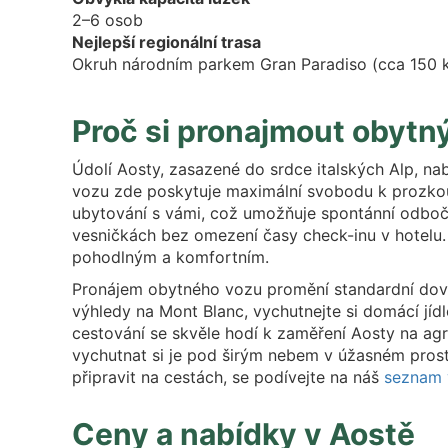
2–6 osob
Nejlepší regionální trasa
Okruh národním parkem Gran Paradiso (cca 150 
Proč si pronajmout obytn
Údolí Aosty, zasazené do srdce italských Alp, na
vozu zde poskytuje maximální svobodu k prozko
ubytování s vámi, což umožňuje spontánní odboč
vesničkách bez omezení časy check-inu v hotelu. 
pohodlným a komfortním.
Pronájem obytného vozu promění standardní dovo
výhledy na Mont Blanc, vychutnejte si domácí jíd
cestování se skvěle hodí k zaměření Aosty na agrot
vychutnat si je pod širým nebem v úžasném prostřed
připravit na cestách, se podívejte na náš
seznam 
Ceny a nabídky v Aostě