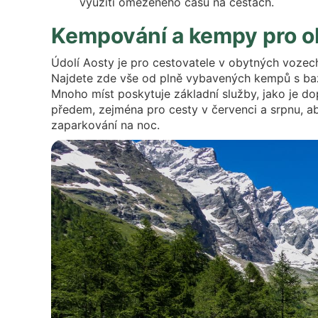
využití omezeného času na cestách.
Kempování a kempy pro o
Údolí Aosty je pro cestovatele v obytných vozec
Najdete zde vše od plně vybavených kempů s bazén
Mnoho míst poskytuje základní služby, jako je d
předem, zejména pro cesty v červenci a srpnu, aby
zaparkování na noc.