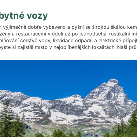
bytné vozy
h výjimečně dobře vybaveno a pyšní se širokou škálou kem
y a restauracemi v údolí až po jednoduchá, rustikální mís
oplňování čerstvé vody, likvidace odpadu a elektrické příp
ste si zajistili místo v nejoblíbenějších lokalitách. Naši p