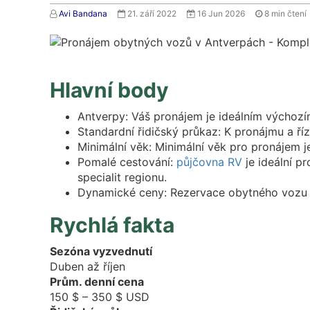
Avi Bandana
21. září 2022
16 Jun 2026
8
min čtení
Hlavní body
Antverpy: Váš pronájem je ideálním výchozí
Standardní řidičský průkaz: K pronájmu a říz
Minimální věk: Minimální věk pro pronájem je
Pomalé cestování:
půjčovna RV
je ideální p
specialit regionu.
Dynamické ceny: Rezervace obytného vozu ně
Rychlá fakta
Sezóna vyzvednutí
Duben až říjen
Prům. denní cena
150 $ – 350 $ USD