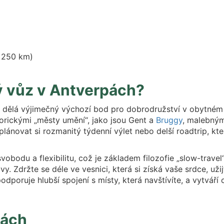
a 250 km)
ý vůz v Antverpách?
h dělá výjimečný výchozí bod pro dobrodružství v obytném 
torickými „městy umění“, jako jsou Gent a
Bruggy
, malebným
ánovat si rozmanitý týdenní výlet nebo delší roadtrip, kt
bodu a flexibilitu, což je základem filozofie „slow-trave
 Zdržte se déle ve vesnici, která si získá vaše srdce, uži
odporuje hlubší spojení s místy, která navštívíte, a vytvář
pách