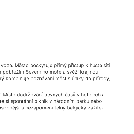
voze. Město poskytuje přímý přístup k husté síti
 pobřežím Severního moře a svěží krajinou
erý kombinuje poznávání měst s úniky do přírody,
l“. Místo dodržování pevných časů v hotelech a
jte si spontánní piknik v národním parku nebo
í osobnější a nezapomenutelný belgický zážitek