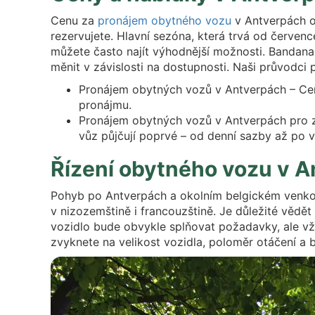
Cenu za
pronájem obytného vozu
v Antverpách ov
rezervujete. Hlavní sezóna, která trvá od červen
můžete často najít výhodnější možnosti. Bandan
měnit v závislosti na dostupnosti. Naši průvodci
Pronájem obytných vozů v Antverpách – Ceny 
pronájmu.
Pronájem obytných vozů v Antverpách pro za
vůz půjčují poprvé – od denní sazby až po v
Řízení obytného vozu v 
Pohyb po Antverpách a okolním belgickém venkově
v nizozemštině i francouzštině. Je důležité vědě
vozidlo bude obvykle splňovat požadavky, ale vždy
zvyknete na velikost vozidla, poloměr otáčení a