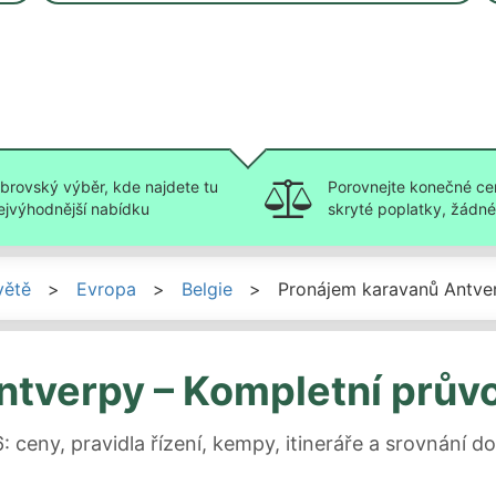
brovský výběr, kde najdete tu
Porovnejte konečné ce
ejvýhodnější nabídku
skryté poplatky, žádné 
větě
>
Evropa
>
Belgie
>
Pronájem karavanů Antve
ntverpy – Kompletní prův
ceny, pravidla řízení, kempy, itineráře a srovnání 