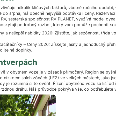
livňuje několik klíčových faktorů, včetně ročního období, 
ce do srpna, má obecně nejvyšší poptávku i ceny. Rezervací
a RV, sesterská společnost RV PLANET, využívá model dy
 poskytují podrobný rozbor, který vám pomůže pochopit souv
a nejlepší nabídky 2026: Zjistěte, jak sezónnost, třída vo
čátečníky – Ceny 2026: Získejte jasný a jednoduchý přehled
olitelné doplňky.
Antverpách
 v obytném voze je v zásadě přímočarý. Region se pyšní d
t o nízkoemisních zónách (LEZ) ve velkých městech, jako j
 je rozumné si to ověřit. Řízení obytného vozu se liší od ř
 brzdnou dráhu. Náš průvodce pokrývá vše, co potřebujete 