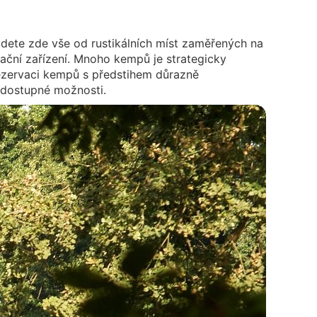
dete zde vše od rustikálních míst zaměřených na
eační zařízení. Mnoho kempů je strategicky
ezervaci kempů s předstihem důrazně
í dostupné možnosti.