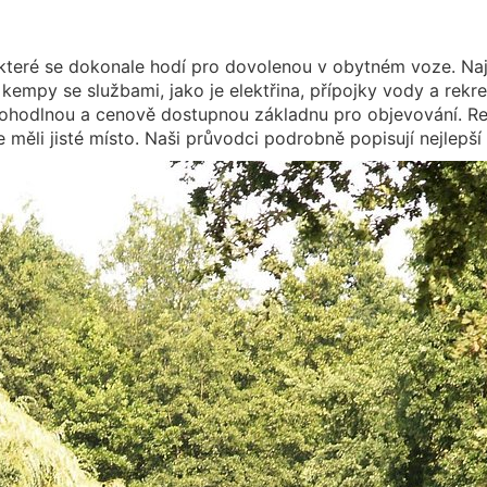
které se dokonale hodí pro dovolenou v obytném voze. Naj
kempy se službami, jako je elektřina, přípojky vody a rekr
 pohodlnou a cenově dostupnou základnu pro objevování. R
 měli jisté místo. Naši průvodci podrobně popisují nejlepš