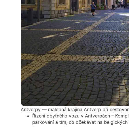
Antverpy — malebná krajina Antverp při cestován
Řízení obytného vozu v Antverpách – Komple
parkování a tím, co očekávat na belgických 