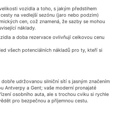
velikosti vozidla a toho, s jakým předstihem
 cesty na vedlejší sezónu (jaro nebo podzim)
namických cen, což znamená, že sazby se mohou
isející náklady.
zidla a doba rezervace ovlivňují celkovou cenu
 všech potenciálních nákladů pro ty, kteří si
obře udržovanou silniční sítí s jasným značením
sou Antverpy a Gent; vaše moderní pronajaté
ízení osobního auta, ale s trochou cviku si rychle
vědět pro bezpečnou a příjemnou cestu.