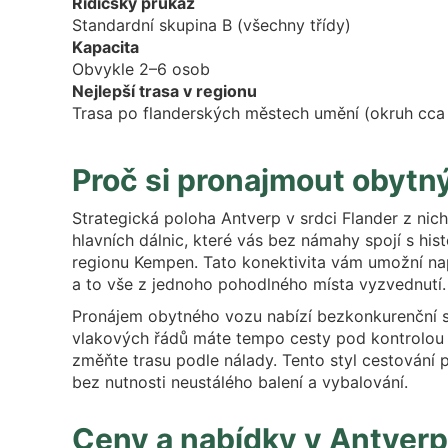
Řidičský průkaz
Standardní skupina B (všechny třídy)
Kapacita
Obvykle 2–6 osob
Nejlepší trasa v regionu
Trasa po flanderských městech umění (okruh cc
Proč si pronajmout obytn
Strategická poloha Antverp v srdci Flander z nic
hlavních dálnic, které vás bez námahy spojí s his
regionu Kempen. Tato konektivita vám umožní napl
a to vše z jednoho pohodlného místa vyzvednutí.
Pronájem obytného vozu nabízí bezkonkurenční svo
vlakových řádů máte tempo cesty pod kontrolou vy.
změňte trasu podle nálady. Tento styl cestování p
bez nutnosti neustálého balení a vybalování.
Ceny a nabídky v Antver