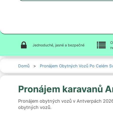
O
Jednoduché, jasné a bezpečné
n
Domů
>
Pronájem Obytných Vozů Po Celém S
Pronájem karavanů A
Pronájem obytných vozů v Antverpách 2026: 
obytných vozů.