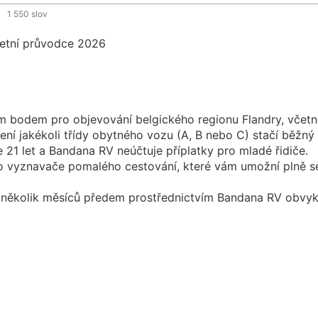
1 550
slov
m bodem pro objevování belgického regionu Flandry, včetn
ení jakékoli třídy obytného vozu (A, B nebo C) stačí běžný
 21 let a Bandana RV neúčtuje příplatky pro mladé řidiče.
ro vyznavače pomalého cestování, které vám umožní plně se 
kolik měsíců předem prostřednictvím Bandana RV obvykle z