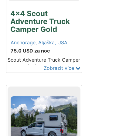
4x4 Scout
Adventure Truck
Camper Gold
Anchorage,
Aljaška,
USA,
75.0
USD
za noc
Scout Adventure Truck Camper
je obytná nástavba
Zobrazit více
namontovaná na korbě vozu s
pohonem 4x4. Tento
všestranný truck camper je
navržen pro dobrodruhy a
outdoorové nadšence – ideální
pro kempování mimo civilizaci
(boondocking). Naše 4x4
Scout Adventure Truck
Campery jsou vybaveny vším
potřebným pro dobrodružství