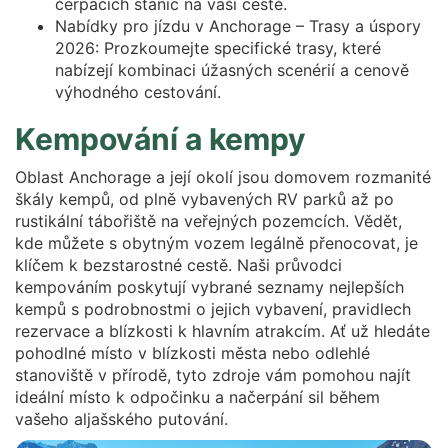
čerpacích stanic na vaší cestě.
Nabídky pro jízdu v Anchorage – Trasy a úspory
2026: Prozkoumejte specifické trasy, které
nabízejí kombinaci úžasných scenérií a cenově
výhodného cestování.
Kempování a kempy
Oblast Anchorage a její okolí jsou domovem rozmanité
škály kempů, od plně vybavených RV parků až po
rustikální tábořiště na veřejných pozemcích. Vědět,
kde můžete s obytným vozem legálně přenocovat, je
klíčem k bezstarostné cestě. Naši průvodci
kempováním poskytují vybrané seznamy nejlepších
kempů s podrobnostmi o jejich vybavení, pravidlech
rezervace a blízkosti k hlavním atrakcím. Ať už hledáte
pohodlné místo v blízkosti města nebo odlehlé
stanoviště v přírodě, tyto zdroje vám pomohou najít
ideální místo k odpočinku a načerpání sil během
vašeho aljašského putování.