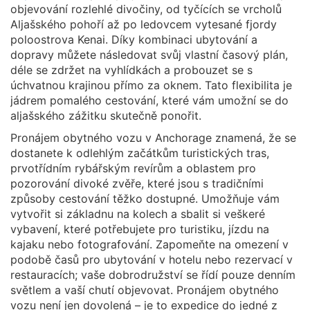
objevování rozlehlé divočiny, od tyčících se vrcholů
Aljašského pohoří až po ledovcem vytesané fjordy
poloostrova Kenai. Díky kombinaci ubytování a
dopravy můžete následovat svůj vlastní časový plán,
déle se zdržet na vyhlídkách a probouzet se s
úchvatnou krajinou přímo za oknem. Tato flexibilita je
jádrem pomalého cestování, které vám umožní se do
aljašského zážitku skutečně ponořit.
Pronájem obytného vozu v Anchorage znamená, že se
dostanete k odlehlým začátkům turistických tras,
prvotřídním rybářským revírům a oblastem pro
pozorování divoké zvěře, které jsou s tradičními
způsoby cestování těžko dostupné. Umožňuje vám
vytvořit si základnu na kolech a sbalit si veškeré
vybavení, které potřebujete pro turistiku, jízdu na
kajaku nebo fotografování. Zapomeňte na omezení v
podobě časů pro ubytování v hotelu nebo rezervací v
restauracích; vaše dobrodružství se řídí pouze denním
světlem a vaší chutí objevovat. Pronájem obytného
vozu není jen dovolená – je to expedice do jedné z