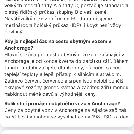
velkých modelů třídy A a třídy C, postačuje standardní
platný řidičský průkaz skupiny B z vaší země.
Návštěvníkům ze zemí mimo EU doporučujeme
mezinárodní řidičský průkaz (IDP), i když není vždy
povinný.
Kdy je nejlepší čas na cestu obytným vozem v
Anchorage?
Hlavní sezóna pro cestu obytným vozem začínající v
Anchorage je od konce května do začátku září. Během
tohoto období zažijete dlouhé dny, půlnoční slunce,
teplejší teploty a lepší přístup k silnicím a atrakcím.
Zatímco červen, červenec a srpen jsou nejoblíbenější,
okrajové sezóny (konec května a začátek září) mohou
nabídnout méně davů a výhodnější ceny.
Kolik stojí pronájem obytného vozu v Anchorage?
Ceny za obytné vozy v Anchorage na Aljašce začínají
na 51 USD a mohou se vyšplhat až na 198 USD za den.