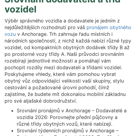
vozidel
Výběr správného vozidla a dodavatele je jedním z
nejdůležitějších rozhodnutí pro váš
pronájem obytného
vozu
v Anchorage. Trh zahrnuje řadu místních i
národních společností, z nichž každá nabízí různé typy
vozidel, od kompaktních obytných dodávek třídy B až
po prostorné vozy třídy A. Naši průvodci srovnáním
rozebírají jednotlivé možnosti a pomáhají vám
pochopit rozdíly mezi dodavateli a třídami vozidel.
Poskytujeme vhledy, které vám pomohou vybrat
obytný vůz odpovídající velikosti vaší skupiny, stylu
cestování a požadované úrovni pohodlí, čímž
zajistíme, že budete mít dokonalou mobilní základnu
pro své aljašské dobrodružství.
Srovnání pronájmů v Anchorage – Dodavatelé a
vozidla 2026: Porovnejte přední půjčovny a
různé třídy obytných vozů, které nabízejí.
Srovnání týdenních pronájmů v Anchorage –