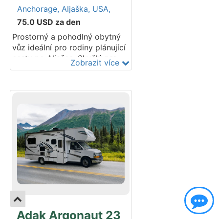
Anchorage,
Aljaška,
USA,
75.0
USD
za den
Prostorný a pohodlný obytný
vůz ideální pro rodiny plánující
cestu po Aljašce. Skvělý pro
Zobrazit více
objevování poloostrova Kenai
se spolehlivým pronájmem
obytných vozů na Aljašce.
Modelový rok: 2011-2013.
Adak Argonaut 23