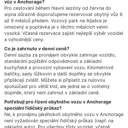
vůz v Anchorage?
Pro cestování během hlavní sezóny od června do
srpna důrazně doporučujeme rezervovat obytný vůz 6
až 9 měsíců předem. Vozový park na Aljašce je
omezený a poptávka je v těchto měsících velmi
vysoká. Včasná rezervace zajistí nejlepší výběr vozidel
a výhodnější ceny.
Co je zahrnuto v denní ceně?
Denní sazba za pronájem obvykle zahrnuje vozidlo,
standardní pojištění odpovědnosti a základní
kuchyňské a provozní vybavení vozu. Kilometrové
balíčky, sady lůžkovin a další doplňky se obvykle
připlácejí zvlášť. Můžete si připlatit za nulovou
spoluúčast pro větší klid, ale jedná se o volitelný
doplněk, který není zahrnut v základní ceně.
Potřebuji pro řízení obytného vozu v Anchorage
speciální řidičský průkaz?
Ne, k pronájmu jakéhokoli obytného vozu v Anchorage
není vyžadován speciální řidičský průkaz (např. na
nákladní auto). Pro všechny třídy vozidel, včetně