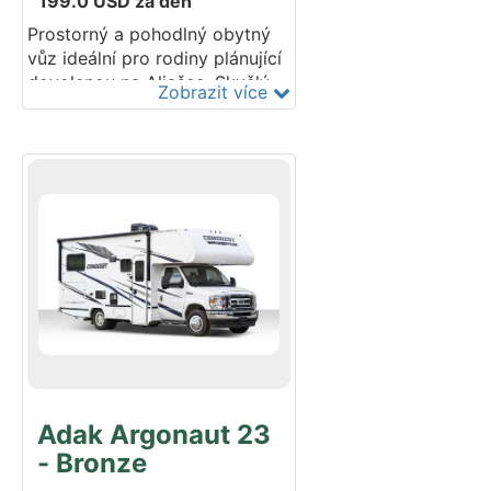
199.0
USD
za den
Prostorný a pohodlný obytný
vůz ideální pro rodiny plánující
dovolenou na Aljašce. Skvělý
Zobrazit více
pro objevování poloostrova
Kenai se spolehlivým
pronájmem obytných vozů na
Aljašce. Modelový rok: 2014-
2026.
Adak Argonaut 23
- Bronze