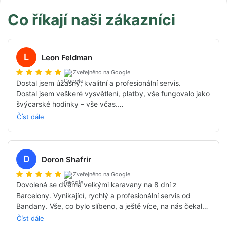
Co říkají naši zákazníci
L
Leon Feldman
Zveřejněno na Google
Dostal jsem úžasný, kvalitní a profesionální servis.

Dostal jsem veškeré vysvětlení, platby, vše fungovalo jako 
švýcarské hodinky – vše včas.

Tohle je podruhé, co jsme spolupracovali s Bandana, a 
Číst dále
opravdu doporučuji Bandanu každému, kdo plánuje cestu 
karavanem.

Díky za všechno!!!

Už plánujeme další cestu!!!!

D
Doron Shafrir
S Bandanou, samozřejmě 👌👌👌
Zveřejněno na Google
Dovolená se dvěma velkými karavany na 8 dní z 
Barcelony. Vynikající, rychlý a profesionální servis od 
Bandany. Vše, co bylo slíbeno, a ještě více, na nás čekalo 
ve Španělsku. Není pochyb o tom, že příští cestu 
Číst dále