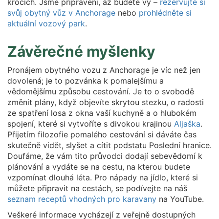
krocích. Jsme připraveni, až budete vy –
rezervujte si
svůj obytný vůz v Anchorage
nebo
prohlédněte si
aktuální vozový park
.
Závěrečné myšlenky
Pronájem obytného vozu z Anchorage je víc než jen
dovolená; je to pozvánka k pomalejšímu a
vědomějšímu způsobu cestování. Je to o svobodě
změnit plány, když objevíte skrytou stezku, o radosti
ze spatření losa z okna vaší kuchyně a o hlubokém
spojení, které si vytvoříte s divokou krajinou
Aljaška
.
Přijetím filozofie pomalého cestování si dáváte čas
skutečně vidět, slyšet a cítit podstatu Poslední hranice.
Doufáme, že vám tito průvodci dodají sebevědomí k
plánování a vydáte se na cestu, na kterou budete
vzpomínat dlouhá léta. Pro nápady na jídlo, které si
můžete připravit na cestách, se podívejte na náš
seznam receptů vhodných pro karavany
na YouTube.
Veškeré informace vycházejí z veřejně dostupných