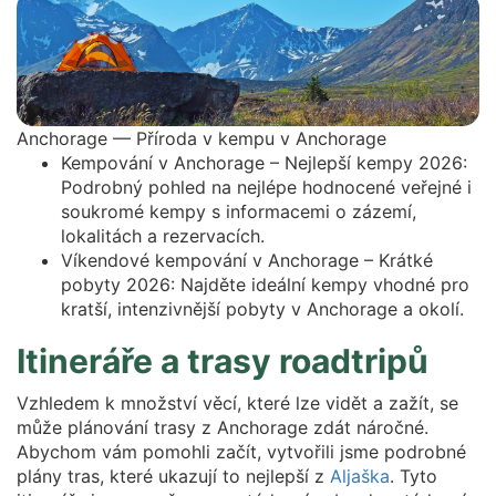
Anchorage — Příroda v kempu v Anchorage
Kempování v Anchorage – Nejlepší kempy 2026:
Podrobný pohled na nejlépe hodnocené veřejné i
soukromé kempy s informacemi o zázemí,
lokalitách a rezervacích.
Víkendové kempování v Anchorage – Krátké
pobyty 2026: Najděte ideální kempy vhodné pro
kratší, intenzivnější pobyty v Anchorage a okolí.
Itineráře a trasy roadtripů
Vzhledem k množství věcí, které lze vidět a zažít, se
může plánování trasy z Anchorage zdát náročné.
Abychom vám pomohli začít, vytvořili jsme podrobné
plány tras, které ukazují to nejlepší z
Aljaška
. Tyto