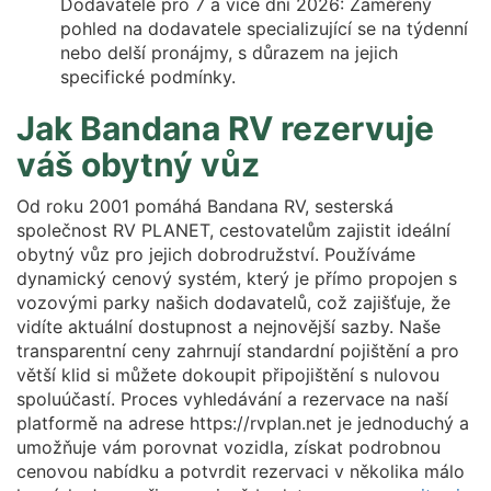
Dodavatelé pro 7 a více dní 2026: Zaměřený
pohled na dodavatele specializující se na týdenní
nebo delší pronájmy, s důrazem na jejich
specifické podmínky.
Jak Bandana RV rezervuje
váš obytný vůz
Od roku 2001 pomáhá Bandana RV, sesterská
společnost RV PLANET, cestovatelům zajistit ideální
obytný vůz pro jejich dobrodružství. Používáme
dynamický cenový systém, který je přímo propojen s
vozovými parky našich dodavatelů, což zajišťuje, že
vidíte aktuální dostupnost a nejnovější sazby. Naše
transparentní ceny zahrnují standardní pojištění a pro
větší klid si můžete dokoupit připojištění s nulovou
spoluúčastí. Proces vyhledávání a rezervace na naší
platformě na adrese https://rvplan.net je jednoduchý a
umožňuje vám porovnat vozidla, získat podrobnou
cenovou nabídku a potvrdit rezervaci v několika málo