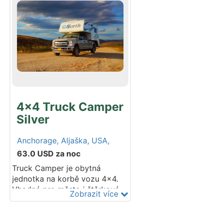
veškeré vybavení: koupelnu,
lednici s mrazákem a sporák s
troubou. Vhodné pro 2 dospělé
(vyspí se až 3). Zahrnuje postel
nad kabinou a rozkládací lůžko
ze sezení. Stáří modelu: do 2
let provozu. Vozidlo má 5
bezpečnostních pásů. Je na
nájemci zajistit si vlastní
autosedačku.
4x4 Truck Camper
Silver
Anchorage,
Aljaška,
USA,
63.0
USD
za noc
Truck Camper je obytná
jednotka na korbě vozu 4x4.
Vhodné pro město i štěrkové
Zobrazit více
cesty bez doplatku. Vybaveno
koupelnou, lednicí a sporákem.