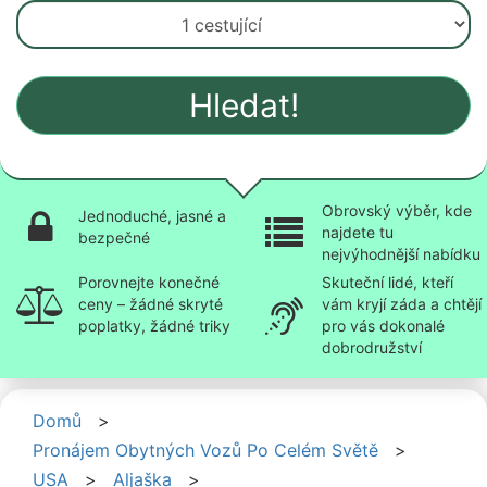
Hledat!
Obrovský výběr, kde
Jednoduché, jasné a
najdete tu
bezpečné
nejvýhodnější nabídku
Porovnejte konečné
Skuteční lidé, kteří
ceny – žádné skryté
vám kryjí záda a chtějí
poplatky, žádné triky
pro vás dokonalé
dobrodružství
Domů
>
Pronájem Obytných Vozů Po Celém Světě
>
USA
>
Aljaška
>