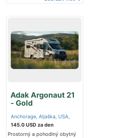
objevování poloostrova Kenai
se spolehlivým pronájmem
obytných vozů na Aljašce.
Modelový rok: 2011-2013.
Adak Argonaut 21
- Gold
Anchorage,
Aljaška,
USA,
145.0
USD
za den
Prostorný a pohodlný obytný