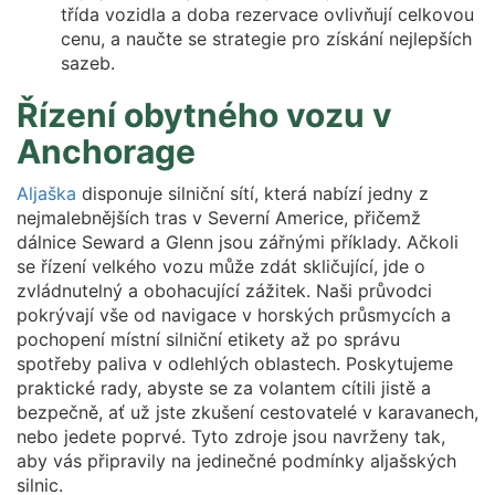
třída vozidla a doba rezervace ovlivňují celkovou
cenu, a naučte se strategie pro získání nejlepších
sazeb.
Řízení obytného vozu v
Anchorage
Aljaška
disponuje silniční sítí, která nabízí jedny z
nejmalebnějších tras v Severní Americe, přičemž
dálnice Seward a Glenn jsou zářnými příklady. Ačkoli
se řízení velkého vozu může zdát skličující, jde o
zvládnutelný a obohacující zážitek. Naši průvodci
pokrývají vše od navigace v horských průsmycích a
pochopení místní silniční etikety až po správu
spotřeby paliva v odlehlých oblastech. Poskytujeme
praktické rady, abyste se za volantem cítili jistě a
bezpečně, ať už jste zkušení cestovatelé v karavanech,
nebo jedete poprvé. Tyto zdroje jsou navrženy tak,
aby vás připravily na jedinečné podmínky aljašských
silnic.