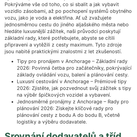
Pokrýváme vše od toho, co si sbalit a jak vybavit
vozidlo zásobami, až po pochopení systémů obytného
vozu, jako je voda a elektřina. Ať už zvažujete
jednosměrnou cestu do jiného aljašského města nebo
hledáte luxusnější zážitek, naši průvodci poskytují
základní rady, které potřebujete, abyste se cítili
připraveni a vytěžili z cesty maximum. Tyto zdroje
jsou nabité praktickými znalostmi z let zkušeností.
Tipy pro pronájem v Anchorage – Základní rady
2026: Povinná četba pro začátečníky, pokrývající
základy ovládání vozu, balení a plánování cesty.
Luxusní cestování v Anchorage – Prémiové tipy
2026: Zjistěte, jak pozvednout svůj zážitek s tipy
na výběr špičkových vozidel a vybavení.
Jednosměrné pronájmy z Anchorage – Rady pro
plánování 2026: Získejte klíčové rady pro
plánování cesty z bodu A do bodu B, včetně
logistiky a výběru dodavatele.
Srovnání dodavatelů a tříd