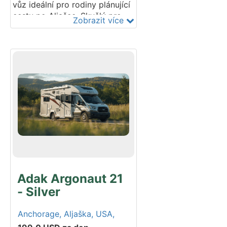
vůz ideální pro rodiny plánující
cestu po Aljašce. Skvělý pro
Zobrazit více
objevování poloostrova Kenai
se spolehlivým pronájmem
obytných vozů na Aljašce.
Modelový rok: 2017-2023.
Adak Argonaut 21
- Silver
Anchorage,
Aljaška,
USA,