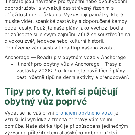
itineráře jsou navrženy pro týdenní nebo dvoutýdenní
dobrodružství a vyvažují čas strávený řízením s
příležitostmi k průzkumu. Vyzdvihují památky, které
musíte vidět, scénické zastávky a doporučené kempy
podél cesty. Použijte naše plány jako výchozí bod a
přizpůsobte si je svým zájmům, ať už se soustředíte na
divokou zvěř, ledovce nebo kulturní historii.
Pomůžeme vám sestavit roadtrip vašeho života.
Anchorage — Roadtrip v obytném voze v Anchorage
Itinerář pro obytný vůz v Anchorage – Trasy a
zastávky 2026: Prozkoumejte osvědčené plány
cest, včetně tipů na denní aktivity a přenocování.
Tipy pro ty, kteří si půjčují
obytný vůz poprvé
Vydat se na váš první
pronájem obytného vozu
je
vzrušující vyhlídka a trocha přípravy vám velmi
pomůže. Naše sbírka tipů je přizpůsobena jedinečným
výzvám a příležitostem aljašského dobrodružství.