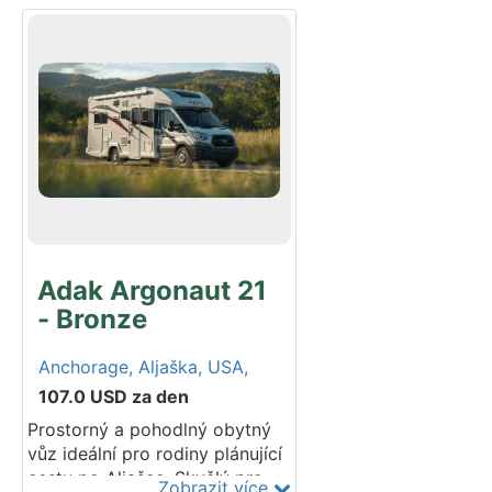
Doporučujeme pro 2 dospělé.
Postel nad kabinou +
rozkládací sezení. Stáří
modelu: 3-4 roky. Vozidlo má 5
bezpečnostních pásů. Půjčovna
nenabízí autosedačky.
Adak Argonaut 21
- Bronze
Anchorage,
Aljaška,
USA,
107.0
USD
za den
Prostorný a pohodlný obytný
vůz ideální pro rodiny plánující
cestu po Aljašce. Skvělý pro
Zobrazit více