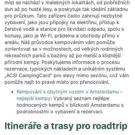
míst se nachází v malebných lokalitách, od pobřežních
dun až po husté lesy, a poskytuje tak ideální základnu
pro průzkum. Tato zařízení často zahrnují nezbytné
vybavení, jako jsou přípojky na elektřinu, přístup k
čerstvé vodě a stanice pro likvidaci odpadu, spolu s
bonusy, jako je Wi-Fi, prádelna a obchody přímo v
areálu. Náš průvodce kempováním vám pomůže
zorientovat se v možnostech, od velkých rodinných
rekreačních parků s bazény až po menší a klidnější
přírodní kempy. Poskytujeme informace o procesu
rezervace, typických nákladech a unikátním systému
„ACSI CampingCard“ pro slevy mimo sezónu, což vám
pomůže najít to pravé místo pro přenocování.
Kempování s obytným vozem v Amsterdamu –
nejlepší kempy
: Vybraný seznam nejlépe
hodnocených kempů v blízkosti Amsterdamu s
podrobnostmi o vybavení a rezervaci.
Itineráře a trasy pro roadtrip