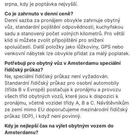
srpna, kdy je poptávka nejvyšší.
Co je zahrnuto v denní ceně?
Denní sazba za pronájem obvykle zahrnuje obytný
vůz, standardní pojištění odpovědnosti, kuchyňskou
sadu a stanovený počet volných kilometrů. Pro větší
klid si můžete zvolit připojištění pro snížení
spoluúčasti. Další položky jako lůžkoviny, GPS nebo
venkovní nábytek lze obvykle přidat za malý poplatek.
Potřebuji pro obytný vůz v Amsterdamu speciální
řidičský průkaz?
Ne, speciální řidičský průkaz není vyžadován.
Standardní řidičský průkaz pro osobní automobily
(třída B v Evropě) postačuje k pronájmu a provozu
všech tříd obytných vozů, které jsou k dispozici k
pronájmu, včetně vozidel třídy A, B a C. Návštěvníkům
ze zemí mimo EU doporučujeme mezinárodní řidičský
průkaz (IDP), i když není povinný.
Kdy je nejlepší čas na výlet obytným vozem do
Amsterdamu?