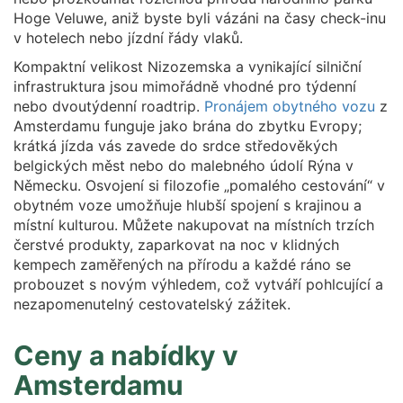
Hoge Veluwe, aniž byste byli vázáni na časy check-inu
v hotelech nebo jízdní řády vlaků.
Kompaktní velikost Nizozemska a vynikající silniční
infrastruktura jsou mimořádně vhodné pro týdenní
nebo dvoutýdenní roadtrip.
Pronájem obytného vozu
z
Amsterdamu funguje jako brána do zbytku Evropy;
krátká jízda vás zavede do srdce středověkých
belgických měst nebo do malebného údolí Rýna v
Německu. Osvojení si filozofie „pomalého cestování“ v
obytném voze umožňuje hlubší spojení s krajinou a
místní kulturou. Můžete nakupovat na místních trzích
čerstvé produkty, zaparkovat na noc v klidných
kempech zaměřených na přírodu a každé ráno se
probouzet s novým výhledem, což vytváří pohlcující a
nezapomenutelný cestovatelský zážitek.
Ceny a nabídky v
Amsterdamu