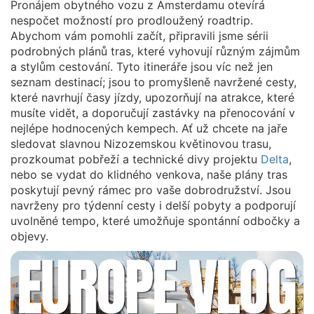
Pronájem obytného vozu z Amsterdamu otevírá
nespočet možností pro prodloužený roadtrip.
Abychom vám pomohli začít, připravili jsme sérii
podrobných plánů tras, které vyhovují různým zájmům
a stylům cestování. Tyto itineráře jsou víc než jen
seznam destinací; jsou to promyšleně navržené cesty,
které navrhují časy jízdy, upozorňují na atrakce, které
musíte vidět, a doporučují zastávky na přenocování v
nejlépe hodnocených kempech. Ať už chcete na jaře
sledovat slavnou Nizozemskou květinovou trasu,
prozkoumat pobřeží a technické divy projektu
Delta
,
nebo se vydat do klidného venkova, naše plány tras
poskytují pevný rámec pro vaše dobrodružství. Jsou
navrženy pro týdenní cesty i delší pobyty a podporují
uvolněné tempo, které umožňuje spontánní odbočky a
objevy.