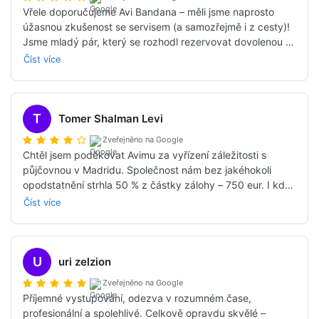
Vřele doporučujeme Avi Bandana – měli jsme naprosto 
úžasnou zkušenost se servisem (a samozřejmě i z cesty)! 
Jsme mladý pár, který se rozhodl rezervovat dovolenou v 
karavanu poprvé a prakticky na poslední chvíli (výhody 
Číst více
období COVIDu nám to dovolily, protože z rozhovorů s 
Avim a ze čtení na internetu jsme pochopili, že lidé si 
obvykle rezervují alespoň šest měsíců předem).

Volali jsme a radili se s několika dalšími agenturami a hned 
T
Tomer Shalman Levi
od prvního rozhovoru s Avim jsme cítili, že mluvíme s 
Zveřejněno na Google
profesionálem, milým člověkem, který naslouchá našim 
Chtěl jsem poděkovat Avimu za vyřízení záležitosti s 
potřebám – někým, kdo se upřímně snaží připravit nám tu 
půjčovnou v Madridu. Společnost nám bez jakéhokoli 
nejlepší dovolenou na míru. Byl k dispozici pro jakýkoli 
opodstatnění strhla 50 % z částky zálohy – 750 eur. I když 
dotaz před i během našeho pobytu (i když jsme to téměř 
jsme si už mysleli, že jsou peníze ztracené, Avi se případu 
Číst více
nepotřebovali, protože obsluha karavanu, půjčovna i Aviho 
dál věnoval, dokud jsme neobdrželi celou částku zpět. 
péče před cestou byly profesionální a vyřešily každou 
Mnohokrát děkuji.
obavu).

U
uri zelzion
Karavan jsme si pronajali v německém Dortmundu – auto 
jsme dostali čisté a připravené, v kanceláři příjemné firmy 
Zveřejněno na Google
s milým personálem.

Příjemné vystupování, odezva v rozumném čase, 
Procestovali jsme Evropu a byl to úžasný výlet a zážitek!!!

profesionální a spolehlivé. Celkově opravdu skvělé – 