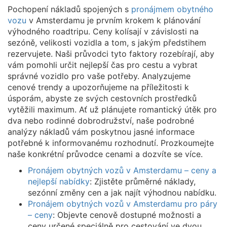
Pochopení nákladů spojených s
pronájmem obytného
vozu
v Amsterdamu je prvním krokem k plánování
výhodného roadtripu. Ceny kolísají v závislosti na
sezóně, velikosti vozidla a tom, s jakým předstihem
rezervujete. Naši průvodci tyto faktory rozebírají, aby
vám pomohli určit nejlepší čas pro cestu a vybrat
správné vozidlo pro vaše potřeby. Analyzujeme
cenové trendy a upozorňujeme na příležitosti k
úsporám, abyste ze svých cestovních prostředků
vytěžili maximum. Ať už plánujete romantický útěk pro
dva nebo rodinné dobrodružství, naše podrobné
analýzy nákladů vám poskytnou jasné informace
potřebné k informovanému rozhodnutí. Prozkoumejte
naše konkrétní průvodce cenami a dozvíte se více.
Pronájem obytných vozů v Amsterdamu – ceny a
nejlepší nabídky
: Zjistěte průměrné náklady,
sezónní změny cen a jak najít výhodnou nabídku.
Pronájem obytných vozů v Amsterdamu pro páry
– ceny
: Objevte cenově dostupné možnosti a
ceny určené speciálně pro cestování ve dvou.