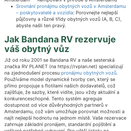
Srovnání pronájmu obytných vozů v Amsterdamu
– poskytovatelé a vozidla
: Porovnejte nejlepší
půjčovny a různé třídy obytných vozů (A, B, C),
abyste našli ten pravý.
Jak Bandana RV rezervuje
váš obytný vůz
Již od roku 2001 se Bandana RV a naše sesterská
značka RV PLANET (na https://rvplan.net) specializují
na zjednodušení procesu
pronájmu obytných vozů
.
Používáme model dynamické tvorby cen, který se
přímo propojuje s flotilami našich dodavatelů, což
zajišťuje, že sazby, které vidíte, jsou vždy aktuální a
konkurenceschopné. Tento systém agreguje
dostupnost od více důvěryhodných partnerů v
Amsterdamu, což vám umožňuje porovnat možnosti a
najít nejlepší hodnotu na jednom místě. Vaše rezervace
zahrnuje základní pronájem, standardní pojištění a
veškeré potřebné vybavení. Pro větší jistotu na