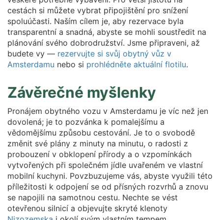
cestách si můžete vybrat připojištění pro snížení
spoluúčasti. Naším cílem je, aby rezervace byla
transparentní a snadná, abyste se mohli soustředit na
plánování svého dobrodružství. Jsme připraveni, až
budete vy —
rezervujte si svůj obytný vůz v
Amsterdamu
nebo si
prohlédněte aktuální flotilu
.
Závěrečné myšlenky
Pronájem obytného vozu v Amsterdamu je víc než jen
dovolená; je to pozvánka k pomalejšímu a
vědomějšímu způsobu cestování. Je to o svobodě
změnit své plány z minuty na minutu, o radosti z
probouzení v obklopení přírody a o vzpomínkách
vytvořených při společném jídle uvařeném ve vlastní
mobilní kuchyni. Povzbuzujeme vás, abyste využili této
příležitosti k odpojení se od přísných rozvrhů a znovu
se napojili na samotnou cestu. Nechte se vést
otevřenou silnicí a objevujte skryté klenoty
Nizozemska
i okolí svým vlastním tempem.