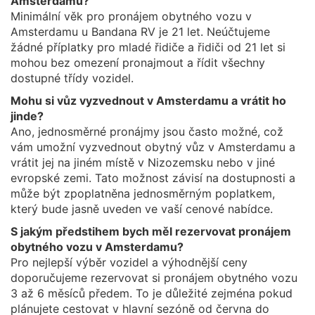
Amsterdamu?
Minimální věk pro pronájem obytného vozu v
Amsterdamu u Bandana RV je 21 let. Neúčtujeme
žádné příplatky pro mladé řidiče a řidiči od 21 let si
mohou bez omezení pronajmout a řídit všechny
dostupné třídy vozidel.
Mohu si vůz vyzvednout v Amsterdamu a vrátit ho
jinde?
Ano, jednosměrné pronájmy jsou často možné, což
vám umožní vyzvednout obytný vůz v Amsterdamu a
vrátit jej na jiném místě v Nizozemsku nebo v jiné
evropské zemi. Tato možnost závisí na dostupnosti a
může být zpoplatněna jednosměrným poplatkem,
který bude jasně uveden ve vaší cenové nabídce.
S jakým předstihem bych měl rezervovat pronájem
obytného vozu v Amsterdamu?
Pro nejlepší výběr vozidel a výhodnější ceny
doporučujeme rezervovat si pronájem obytného vozu
3 až 6 měsíců předem. To je důležité zejména pokud
plánujete cestovat v hlavní sezóně od června do