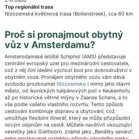
2-6 osob
Top regionální trasa
Nizozemská květinová trasa (Bollenstreek), cca 60 km
Proč si pronajmout obytný
vůz v Amsterdamu?
Amsterodamské letiště Schiphol (AMS) představuje
centrální evropský uzel pro mezinárodní cestovatele,
což z něj činí ideální výchozí bod pro dobrodružství v
obytném voze. Pronájem obytného vozu vám dává
svobodu prozkoumat
Nizozemsko
i mimo jeho hlavní
město, od ikonických tulipánových polí v Keukenhofu
až po historické větrné mlýny v Zaanse Schans, a to
vše podle vašeho vlastního rozvrhu. Tento způsob
cestování kombinuje dopravu a ubytování, což
umožňuje flexibilní itinerář, který se může přizpůsobit
novým objevům na cestě. Můžete navštívit okouzlující
vesničky jako Giethoorn, známé jako „Benátky severu“,
nebo prozkoumat rozlehlou přírodu národního parku