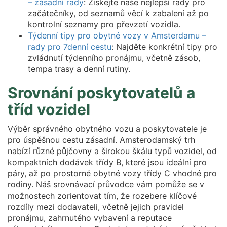
– zásadní rady
: Získejte naše nejlepší rady pro
začátečníky, od seznamů věcí k zabalení až po
kontrolní seznamy pro převzetí vozidla.
Týdenní tipy pro obytné vozy v Amsterdamu –
rady pro 7denní cestu
: Najděte konkrétní tipy pro
zvládnutí týdenního pronájmu, včetně zásob,
tempa trasy a denní rutiny.
Srovnání poskytovatelů a
tříd vozidel
Výběr správného obytného vozu a poskytovatele je
pro úspěšnou cestu zásadní. Amsterodamský trh
nabízí různé půjčovny a širokou škálu typů vozidel, od
kompaktních dodávek třídy B, které jsou ideální pro
páry, až po prostorné obytné vozy třídy C vhodné pro
rodiny. Náš srovnávací průvodce vám pomůže se v
možnostech zorientovat tím, že rozebere klíčové
rozdíly mezi dodavateli, včetně jejich pravidel
pronájmu, zahrnutého vybavení a reputace