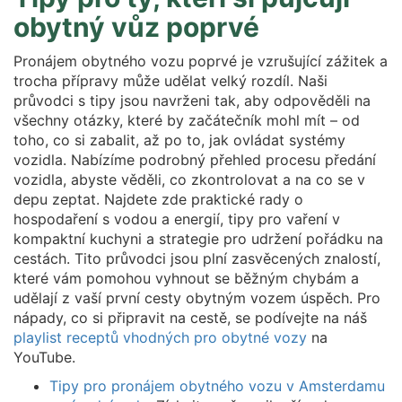
obytný vůz poprvé
Pronájem obytného vozu poprvé je vzrušující zážitek a
trocha přípravy může udělat velký rozdíl. Naši
průvodci s tipy jsou navrženi tak, aby odpověděli na
všechny otázky, které by začátečník mohl mít – od
toho, co si zabalit, až po to, jak ovládat systémy
vozidla. Nabízíme podrobný přehled procesu předání
vozidla, abyste věděli, co zkontrolovat a na co se v
depu zeptat. Najdete zde praktické rady o
hospodaření s vodou a energií, tipy pro vaření v
kompaktní kuchyni a strategie pro udržení pořádku na
cestách. Tito průvodci jsou plní zasvěcených znalostí,
které vám pomohou vyhnout se běžným chybám a
udělají z vaší první cesty obytným vozem úspěch. Pro
nápady, co si připravit na cestě, se podívejte na náš
playlist receptů vhodných pro obytné vozy
na
YouTube.
Tipy pro pronájem obytného vozu v Amsterdamu