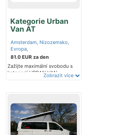
Kategorie Urban
Van AT
Amsterdam,
Nizozemsko,
Evropa,
81.0
EUR
za den
Zažijte maximální svobodu s
kategorií URBAN VAN
Zobrazit více
AUTOMATIC. Tento campervan
je dokonalým hybridem mezi
kompaktním osobním vozem a
plně vybaveným mobilním
domem. Jeho kompaktní
rozměry vám umožní snadno
projíždět úzkými městskými
uličkami a parkovacími
garážemi, zatímco výklopná