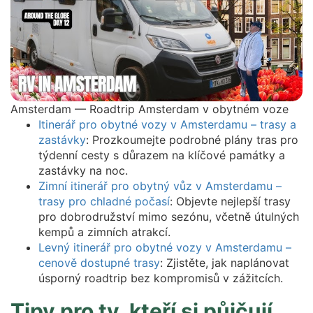
Amsterdam — Roadtrip Amsterdam v obytném voze
Itinerář pro obytné vozy v Amsterdamu – trasy a
zastávky
: Prozkoumejte podrobné plány tras pro
týdenní cesty s důrazem na klíčové památky a
zastávky na noc.
Zimní itinerář pro obytný vůz v Amsterdamu –
trasy pro chladné počasí
: Objevte nejlepší trasy
pro dobrodružství mimo sezónu, včetně útulných
kempů a zimních atrakcí.
Levný itinerář pro obytné vozy v Amsterdamu –
cenově dostupné trasy
: Zjistěte, jak naplánovat
úsporný roadtrip bez kompromisů v zážitcích.
Tipy pro ty, kteří si půjčují