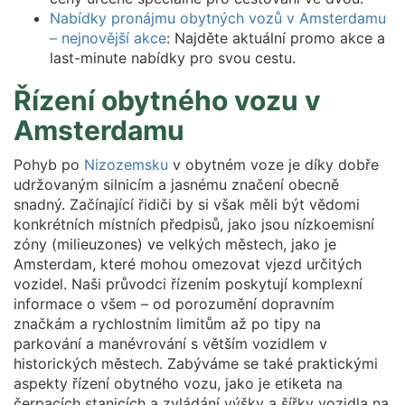
Nabídky pronájmu obytných vozů v Amsterdamu
– nejnovější akce
: Najděte aktuální promo akce a
last-minute nabídky pro svou cestu.
Řízení obytného vozu v
Amsterdamu
Pohyb po
Nizozemsku
v obytném voze je díky dobře
udržovaným silnicím a jasnému značení obecně
snadný. Začínající řidiči by si však měli být vědomi
konkrétních místních předpisů, jako jsou nízkoemisní
zóny (milieuzones) ve velkých městech, jako je
Amsterdam, které mohou omezovat vjezd určitých
vozidel. Naši průvodci řízením poskytují komplexní
informace o všem – od porozumění dopravním
značkám a rychlostním limitům až po tipy na
parkování a manévrování s větším vozidlem v
historických městech. Zabýváme se také praktickými
aspekty řízení obytného vozu, jako je etiketa na
čerpacích stanicích a zvládání výšky a šířky vozidla na