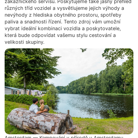
zákaznického servisu. Poskytujeme také jasný přehled
různých tříd vozidel a vysvětlujeme jejich výhody a
nevýhody z hlediska obytného prostoru, spotřeby
paliva a snadnosti řízení. Tento zdroj vám umožní
vybrat ideální kombinaci vozidla a poskytovatele,
která bude odpovídat vašemu stylu cestování a
velikosti skupiny.
Amsterdam — Kempování v přírodě u Amsterdamu