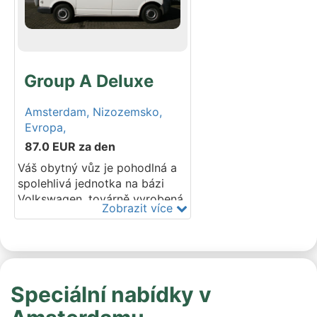
střecha jej během několika
sekund promění v prostorný
prázdninový dům. Postaveno
na podvozcích Ford,
Volkswagen nebo Mercedes-
Group A Deluxe
Benz.
Amsterdam,
Nizozemsko,
Evropa,
87.0
EUR
za den
Váš obytný vůz je pohodlná a
spolehlivá jednotka na bázi
Volkswagen, továrně vyrobená
Zobrazit více
s dieselovým motorem o
objemu 2500 ccm, Westfalia
California. Uvnitř je vše
potřebné pro ubytování
skupiny až 4 dospělých. Je to
Speciální nabídky v
malé auto na řízení, ale
dostatečně velké pro život.