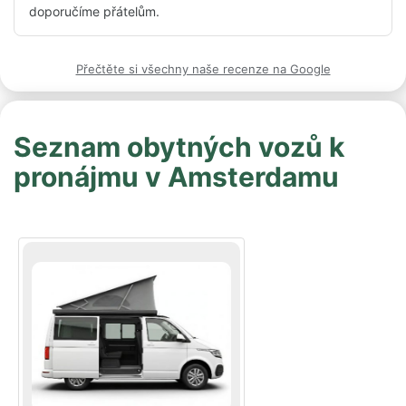
Přejeme všem, aby si to užili stejně jako my.

doporučíme přátelům.
Díky, Avi!
Přečtěte si všechny naše recenze na Google
Seznam obytných vozů k
pronájmu v Amsterdamu