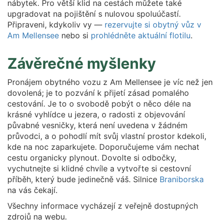
nábytek. Pro větší klid na cestách můžete také
upgradovat na pojištění s nulovou spoluúčastí.
Připraveni, kdykoliv vy —
rezervujte si obytný vůz v
Am Mellensee
nebo si
prohlédněte aktuální flotilu
.
Závěrečné myšlenky
Pronájem obytného vozu z Am Mellensee je víc než jen
dovolená; je to pozvání k přijetí zásad pomalého
cestování. Je to o svobodě pobýt o něco déle na
krásné vyhlídce u jezera, o radosti z objevování
půvabné vesničky, která není uvedena v žádném
průvodci, a o pohodlí mít svůj vlastní prostor kdekoli,
kde na noc zaparkujete. Doporučujeme vám nechat
cestu organicky plynout. Dovolte si odbočky,
vychutnejte si klidné chvíle a vytvořte si cestovní
příběh, který bude jedinečně váš. Silnice
Braniborska
na vás čekají.
Všechny informace vycházejí z veřejně dostupných
zdrojů na webu.