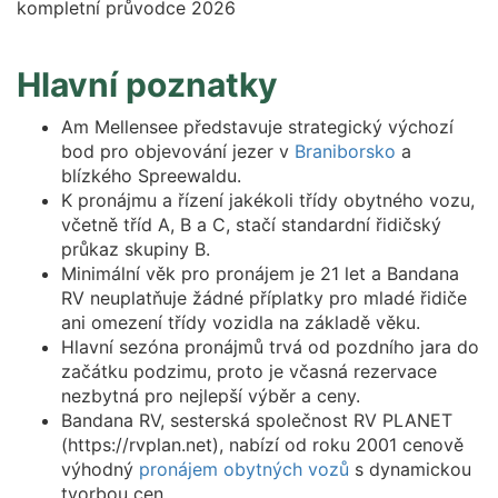
Hlavní poznatky
Am Mellensee představuje strategický výchozí
bod pro objevování jezer v
Braniborsko
a
blízkého Spreewaldu.
K pronájmu a řízení jakékoli třídy obytného vozu,
včetně tříd A, B a C, stačí standardní řidičský
průkaz skupiny B.
Minimální věk pro pronájem je 21 let a Bandana
RV neuplatňuje žádné příplatky pro mladé řidiče
ani omezení třídy vozidla na základě věku.
Hlavní sezóna pronájmů trvá od pozdního jara do
začátku podzimu, proto je včasná rezervace
nezbytná pro nejlepší výběr a ceny.
Bandana RV, sesterská společnost RV PLANET
(https://rvplan.net), nabízí od roku 2001 cenově
výhodný
pronájem obytných vozů
s dynamickou
tvorbou cen.