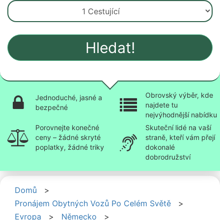
Hledat!
Obrovský výběr, kde
Jednoduché, jasné a
najdete tu
bezpečné
nejvýhodnější nabídku
Porovnejte konečné
Skuteční lidé na vaší
ceny – žádné skryté
straně, kteří vám přejí
poplatky, žádné triky
dokonalé
dobrodružství
Domů
>
Pronájem Obytných Vozů Po Celém Světě
>
Evropa
>
Německo
>