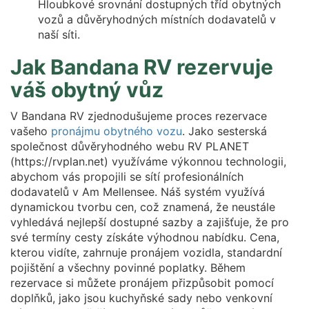
Hloubkové srovnání dostupných tříd obytných
vozů a důvěryhodných místních dodavatelů v
naší síti.
Jak Bandana RV rezervuje
váš obytný vůz
V Bandana RV zjednodušujeme proces rezervace
vašeho
pronájmu obytného vozu
. Jako sesterská
společnost důvěryhodného webu RV PLANET
(https://rvplan.net) využíváme výkonnou technologii,
abychom vás propojili se sítí profesionálních
dodavatelů v Am Mellensee. Náš systém využívá
dynamickou tvorbu cen, což znamená, že neustále
vyhledává nejlepší dostupné sazby a zajišťuje, že pro
své termíny cesty získáte výhodnou nabídku. Cena,
kterou vidíte, zahrnuje pronájem vozidla, standardní
pojištění a všechny povinné poplatky. Během
rezervace si můžete pronájem přizpůsobit pomocí
doplňků, jako jsou kuchyňské sady nebo venkovní