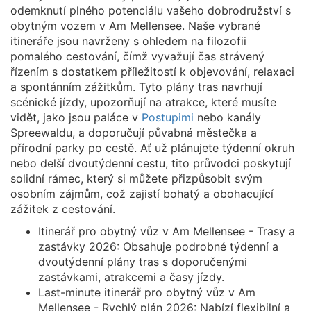
odemknutí plného potenciálu vašeho dobrodružství s
obytným vozem v Am Mellensee. Naše vybrané
itineráře jsou navrženy s ohledem na filozofii
pomalého cestování, čímž vyvažují čas strávený
řízením s dostatkem příležitostí k objevování, relaxaci
a spontánním zážitkům. Tyto plány tras navrhují
scénické jízdy, upozorňují na atrakce, které musíte
vidět, jako jsou paláce v
Postupimi
nebo kanály
Spreewaldu, a doporučují půvabná městečka a
přírodní parky po cestě. Ať už plánujete týdenní okruh
nebo delší dvoutýdenní cestu, tito průvodci poskytují
solidní rámec, který si můžete přizpůsobit svým
osobním zájmům, což zajistí bohatý a obohacující
zážitek z cestování.
Itinerář pro obytný vůz v Am Mellensee - Trasy a
zastávky 2026: Obsahuje podrobné týdenní a
dvoutýdenní plány tras s doporučenými
zastávkami, atrakcemi a časy jízdy.
Last-minute itinerář pro obytný vůz v Am
Mellensee - Rychlý plán 2026: Nabízí flexibilní a