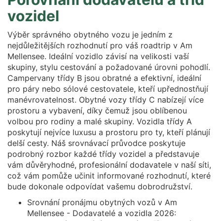
vozidel
Výběr správného obytného vozu je jedním z
nejdůležitějších rozhodnutí pro váš roadtrip v Am
Mellensee. Ideální vozidlo závisí na velikosti vaší
skupiny, stylu cestování a požadované úrovni pohodlí.
Campervany třídy B jsou obratné a efektivní, ideální
pro páry nebo sólové cestovatele, kteří upřednostňují
manévrovatelnost. Obytné vozy třídy C nabízejí více
prostoru a vybavení, díky čemuž jsou oblíbenou
volbou pro rodiny a malé skupiny. Vozidla třídy A
poskytují nejvíce luxusu a prostoru pro ty, kteří plánují
delší cesty. Náš srovnávací průvodce poskytuje
podrobný rozbor každé třídy vozidel a představuje
vám důvěryhodné, profesionální dodavatele v naší síti,
což vám pomůže učinit informované rozhodnutí, které
bude dokonale odpovídat vašemu dobrodružství.
Srovnání pronájmu obytných vozů v Am
Mellensee - Dodavatelé a vozidla 2026: