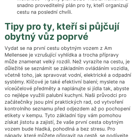
snadno proveditelný plán pro ty, kteří organizují
cestu na poslední chvíli.
Tipy pro ty, kteří si půjčují
obytný vůz poprvé
Vydat se na první cestu obytným vozem z Am
Mellensee je vzrušující vyhlídka a trocha přípravy
může znamenat velký rozdíl. Než vyrazíte na cestu, je
důležité se seznámit se základním ovládáním vozidla,
včetně toho, jak spravovat vodní, elektrické a odpadní
systémy. Klíčové je také efektivní balení; myslete na
víceúčelové předměty a naplánujte si jídla tak, abyste
co nejlépe využili palubní kuchyni. Naši průvodci pro
začátečníky jsou plní praktických rad, od vytvoření
kontrolního seznamu před odjezdem až po pochopení
etikety v kempu. Tyto základní tipy vám pomohou
získat jistotu a zajistí, že vaše první cesta obytným
vozem bude hladká, pohodlná a bez stresu. Pro
nápady, které můžete připravit na cestě, se podívejte