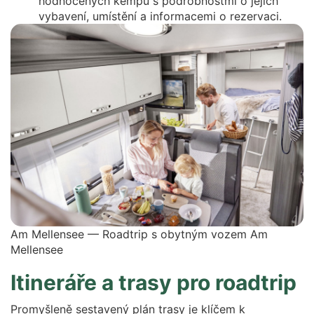
hodnocených kempů s podrobnostmi o jejich
vybavení, umístění a informacemi o rezervaci.
Am Mellensee — Roadtrip s obytným vozem Am
Mellensee
Itineráře a trasy pro roadtrip
Promyšleně sestavený plán trasy je klíčem k