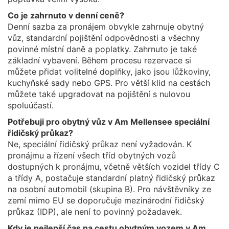
Co je zahrnuto v denní ceně?
Denní sazba za pronájem obvykle zahrnuje obytný
vůz, standardní pojištění odpovědnosti a všechny
povinné místní daně a poplatky. Zahrnuto je také
základní vybavení. Během procesu rezervace si
můžete přidat volitelné doplňky, jako jsou lůžkoviny,
kuchyňské sady nebo GPS. Pro větší klid na cestách
můžete také upgradovat na pojištění s nulovou
spoluúčastí.
Potřebuji pro obytný vůz v Am Mellensee speciální
řidičský průkaz?
Ne, speciální řidičský průkaz není vyžadován. K
pronájmu a řízení všech tříd obytných vozů
dostupných k pronájmu, včetně větších vozidel třídy C
a třídy A, postačuje standardní platný řidičský průkaz
na osobní automobil (skupina B). Pro návštěvníky ze
zemí mimo EU se doporučuje mezinárodní řidičský
průkaz (IDP), ale není to povinný požadavek.
Kdy je nejlepší čas na cestu obytným vozem v Am