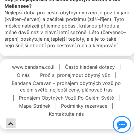
Mellensee?
Nejlepší doba pro cestu obytným vozem je pozdní jaro
(květen–červen) a začátek podzimu (září–říjen). Tyto
měsíce nabízejí příjemné počasí, krásnou přírodu a
méně davů než v hlavní letní sezóně. Léto (červenec–
srpen) poskytuje nejteplejší teploty, ale je to také
nejrušnější období pro cestovní ruch a kempování.
www.bandana.co.il
|
Často kladené dotazy
|
O nás
|
Proč si pronajmout obytný vůz
|
Bandana Caravan – pronájem obytných vozů po
celém světě, nejlepší ceny, plánovač tras
|
Pronájem Obytných Vozů Po Celém Světě
|
Mapa Stránek
|
Podmínky rezervace
|
Kontaktujte nás