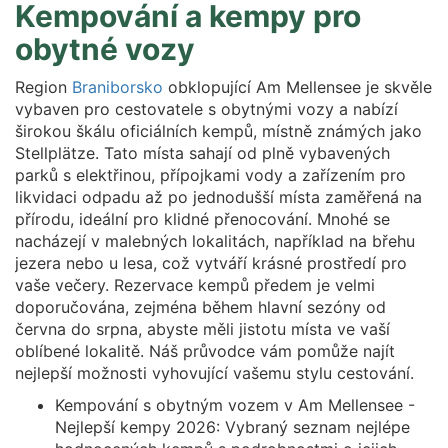
Kempování a kempy pro
obytné vozy
Region
Braniborsko
obklopující Am Mellensee je skvěle
vybaven pro cestovatele s obytnými vozy a nabízí
širokou škálu oficiálních kempů, místně známých jako
Stellplätze. Tato místa sahají od plně vybavených
parků s elektřinou, přípojkami vody a zařízením pro
likvidaci odpadu až po jednodušší místa zaměřená na
přírodu, ideální pro klidné přenocování. Mnohé se
nacházejí v malebných lokalitách, například na břehu
jezera nebo u lesa, což vytváří krásné prostředí pro
vaše večery. Rezervace kempů předem je velmi
doporučována, zejména během hlavní sezóny od
června do srpna, abyste měli jistotu místa ve vaší
oblíbené lokalitě. Náš průvodce vám pomůže najít
nejlepší možnosti vyhovující vašemu stylu cestování.
Kempování s obytným vozem v Am Mellensee -
Nejlepší kempy 2026: Vybraný seznam nejlépe