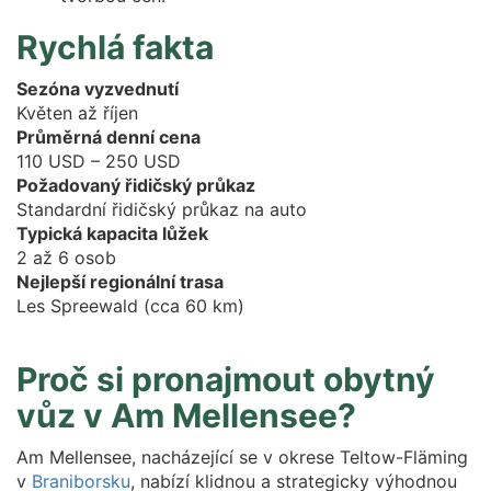
Rychlá fakta
Sezóna vyzvednutí
Květen až říjen
Průměrná denní cena
110 USD – 250 USD
Požadovaný řidičský průkaz
Standardní řidičský průkaz na auto
Typická kapacita lůžek
2 až 6 osob
Nejlepší regionální trasa
Les Spreewald (cca 60 km)
Proč si pronajmout obytný
vůz v Am Mellensee?
Am Mellensee, nacházející se v okrese Teltow-Fläming
v
Braniborsku
, nabízí klidnou a strategicky výhodnou