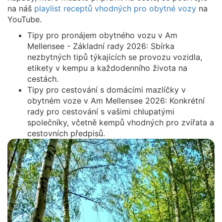
na náš
playlist receptů vhodných pro obytné vozy
na
YouTube.
Tipy pro pronájem obytného vozu v Am
Mellensee - Základní rady 2026: Sbírka
nezbytných tipů týkajících se provozu vozidla,
etikety v kempu a každodenního života na
cestách.
Tipy pro cestování s domácími mazlíčky v
obytném voze v Am Mellensee 2026: Konkrétní
rady pro cestování s vašimi chlupatými
společníky, včetně kempů vhodných pro zvířata a
cestovních předpisů.