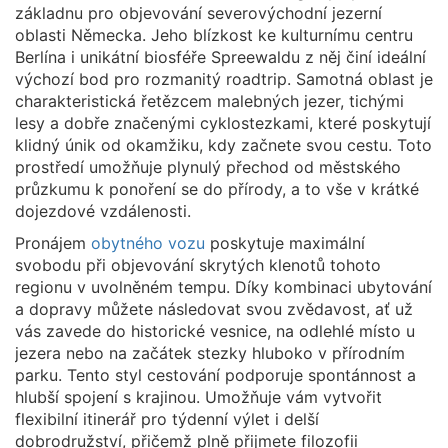
základnu pro objevování severovýchodní jezerní
oblasti Německa. Jeho blízkost ke kulturnímu centru
Berlína i unikátní biosféře Spreewaldu z něj činí ideální
výchozí bod pro rozmanitý roadtrip. Samotná oblast je
charakteristická řetězcem malebných jezer, tichými
lesy a dobře značenými cyklostezkami, které poskytují
klidný únik od okamžiku, kdy začnete svou cestu. Toto
prostředí umožňuje plynulý přechod od městského
průzkumu k ponoření se do přírody, a to vše v krátké
dojezdové vzdálenosti.
Pronájem
obytného vozu
poskytuje maximální
svobodu při objevování skrytých klenotů tohoto
regionu v uvolněném tempu. Díky kombinaci ubytování
a dopravy můžete následovat svou zvědavost, ať už
vás zavede do historické vesnice, na odlehlé místo u
jezera nebo na začátek stezky hluboko v přírodním
parku. Tento styl cestování podporuje spontánnost a
hlubší spojení s krajinou. Umožňuje vám vytvořit
flexibilní itinerář pro týdenní výlet i delší
dobrodružství, přičemž plně přijmete filozofii