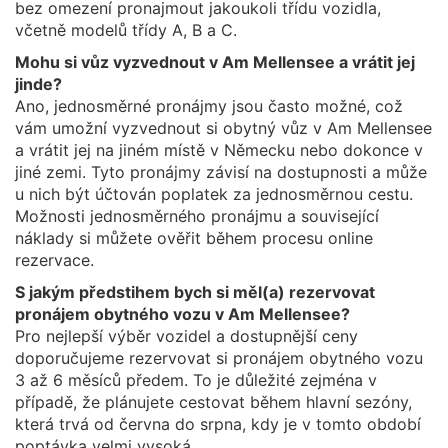
bez omezení pronajmout jakoukoli třídu vozidla,
včetně modelů třídy A, B a C.
Mohu si vůz vyzvednout v Am Mellensee a vrátit jej
jinde?
Ano, jednosměrné pronájmy jsou často možné, což
vám umožní vyzvednout si obytný vůz v Am Mellensee
a vrátit jej na jiném místě v Německu nebo dokonce v
jiné zemi. Tyto pronájmy závisí na dostupnosti a může
u nich být účtován poplatek za jednosměrnou cestu.
Možnosti jednosměrného pronájmu a související
náklady si můžete ověřit během procesu online
rezervace.
S jakým předstihem bych si měl(a) rezervovat
pronájem obytného vozu v Am Mellensee?
Pro nejlepší výběr vozidel a dostupnější ceny
doporučujeme rezervovat si pronájem obytného vozu
3 až 6 měsíců předem. To je důležité zejména v
případě, že plánujete cestovat během hlavní sezóny,
která trvá od června do srpna, kdy je v tomto období
poptávka velmi vysoká.