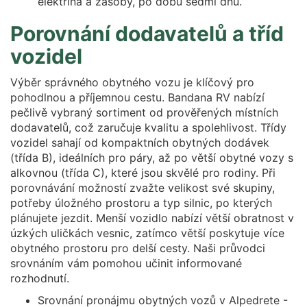
elektřina a zásoby, po dobu sedmi dnů.
Porovnání dodavatelů a tříd
vozidel
Výběr správného obytného vozu je klíčový pro
pohodlnou a příjemnou cestu. Bandana RV nabízí
pečlivě vybraný sortiment od prověřených místních
dodavatelů, což zaručuje kvalitu a spolehlivost. Třídy
vozidel sahají od kompaktních obytných dodávek
(třída B), ideálních pro páry, až po větší obytné vozy s
alkovnou (třída C), které jsou skvělé pro rodiny. Při
porovnávání možností zvažte velikost své skupiny,
potřeby úložného prostoru a typ silnic, po kterých
plánujete jezdit. Menší vozidlo nabízí větší obratnost v
úzkých uličkách vesnic, zatímco větší poskytuje více
obytného prostoru pro delší cesty. Naši průvodci
srovnáním vám pomohou učinit informované
rozhodnutí.
Srovnání pronájmu obytných vozů v Alpedrete -