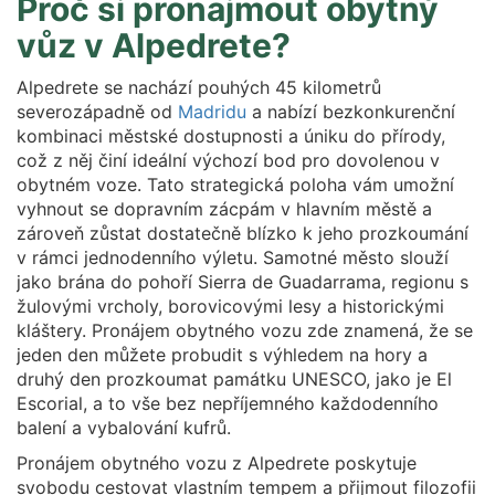
Proč si pronajmout obytný
vůz v Alpedrete?
Alpedrete se nachází pouhých 45 kilometrů
severozápadně od
Madridu
a nabízí bezkonkurenční
kombinaci městské dostupnosti a úniku do přírody,
což z něj činí ideální výchozí bod pro dovolenou v
obytném voze. Tato strategická poloha vám umožní
vyhnout se dopravním zácpám v hlavním městě a
zároveň zůstat dostatečně blízko k jeho prozkoumání
v rámci jednodenního výletu. Samotné město slouží
jako brána do pohoří Sierra de Guadarrama, regionu s
žulovými vrcholy, borovicovými lesy a historickými
kláštery. Pronájem obytného vozu zde znamená, že se
jeden den můžete probudit s výhledem na hory a
druhý den prozkoumat památku UNESCO, jako je El
Escorial, a to vše bez nepříjemného každodenního
balení a vybalování kufrů.
Pronájem obytného vozu z Alpedrete poskytuje
svobodu cestovat vlastním tempem a přijmout filozofii