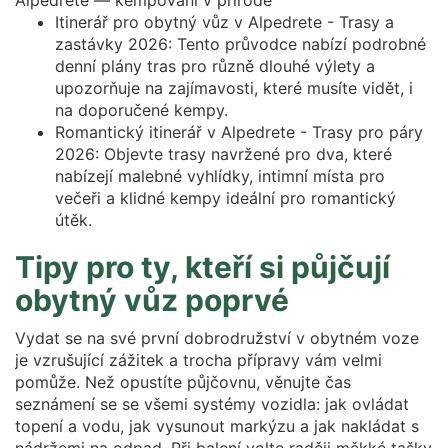
Itinerář pro obytný vůz v Alpedrete - Trasy a
zastávky 2026: Tento průvodce nabízí podrobné
denní plány tras pro různě dlouhé výlety a
upozorňuje na zajímavosti, které musíte vidět, i
na doporučené kempy.
Romantický itinerář v Alpedrete - Trasy pro páry
2026: Objevte trasy navržené pro dva, které
nabízejí malebné vyhlídky, intimní místa pro
večeři a klidné kempy ideální pro romantický
útěk.
Tipy pro ty, kteří si půjčují
obytný vůz poprvé
Vydat se na své první dobrodružství v obytném voze
je vzrušující zážitek a trocha přípravy vám velmi
pomůže. Než opustíte půjčovnu, věnujte čas
seznámení se se všemi systémy vozidla: jak ovládat
topení a vodu, jak vysunout markýzu a jak nakládat s
nádržemi na odpad. Při balení volte raději měkké tašky