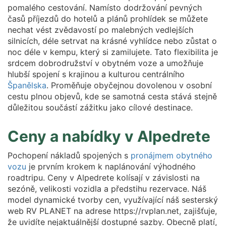
pomalého cestování. Namísto dodržování pevných
časů příjezdů do hotelů a plánů prohlídek se můžete
nechat vést zvědavostí po malebných vedlejších
silnicích, déle setrvat na krásné vyhlídce nebo zůstat o
noc déle v kempu, který si zamilujete. Tato flexibilita je
srdcem dobrodružství v obytném voze a umožňuje
hlubší spojení s krajinou a kulturou centrálního
Španělska
. Proměňuje obyčejnou dovolenou v osobní
cestu plnou objevů, kde se samotná cesta stává stejně
důležitou součástí zážitku jako cílové destinace.
Ceny a nabídky v Alpedrete
Pochopení nákladů spojených s
pronájmem obytného
vozu
je prvním krokem k naplánování výhodného
roadtripu. Ceny v Alpedrete kolísají v závislosti na
sezóně, velikosti vozidla a předstihu rezervace. Náš
model dynamické tvorby cen, využívající náš sesterský
web RV PLANET na adrese https://rvplan.net, zajišťuje,
že uvidíte nejaktuálnější dostupné sazby. Obecně platí,