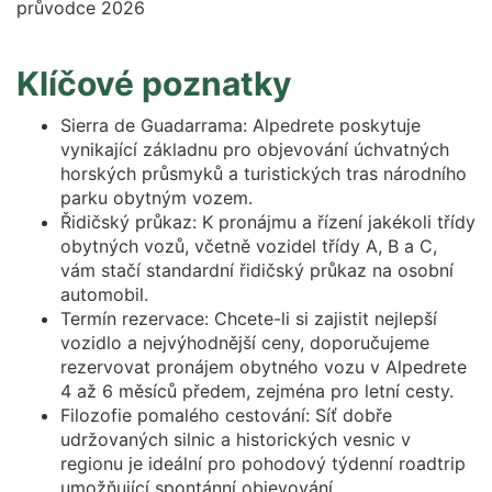
Klíčové poznatky
Sierra de Guadarrama: Alpedrete poskytuje
vynikající základnu pro objevování úchvatných
horských průsmyků a turistických tras národního
parku obytným vozem.
Řidičský průkaz: K pronájmu a řízení jakékoli třídy
obytných vozů, včetně vozidel třídy A, B a C,
vám stačí standardní řidičský průkaz na osobní
automobil.
Termín rezervace: Chcete-li si zajistit nejlepší
vozidlo a nejvýhodnější ceny, doporučujeme
rezervovat pronájem obytného vozu v Alpedrete
4 až 6 měsíců předem, zejména pro letní cesty.
Filozofie pomalého cestování: Síť dobře
udržovaných silnic a historických vesnic v
regionu je ideální pro pohodový týdenní roadtrip
umožňující spontánní objevování.