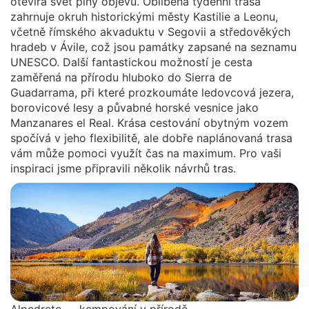
otevírá svět plný objevů. Oblíbená týdenní trasa
zahrnuje okruh historickými městy Kastilie a Leonu,
včetně římského akvaduktu v Segovii a středověkých
hradeb v Ávile, což jsou památky zapsané na seznamu
UNESCO. Další fantastickou možností je cesta
zaměřená na přírodu hluboko do Sierra de
Guadarrama, při které prozkoumáte ledovcová jezera,
borovicové lesy a půvabné horské vesnice jako
Manzanares el Real. Krása cestování obytným vozem
spočívá v jeho flexibilitě, ale dobře naplánovaná trasa
vám může pomoci využít čas na maximum. Pro vaši
inspiraci jsme připravili několik návrhů tras.
Alpedrete — kempování v přírodě