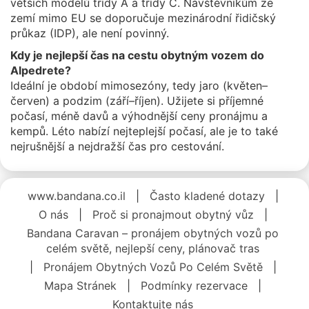
větších modelů třídy A a třídy C. Návštěvníkům ze
zemí mimo EU se doporučuje mezinárodní řidičský
průkaz (IDP), ale není povinný.
Kdy je nejlepší čas na cestu obytným vozem do
Alpedrete?
Ideální je období mimosezóny, tedy jaro (květen–
červen) a podzim (září–říjen). Užijete si příjemné
počasí, méně davů a výhodnější ceny pronájmu a
kempů. Léto nabízí nejteplejší počasí, ale je to také
nejrušnější a nejdražší čas pro cestování.
www.bandana.co.il
|
Často kladené dotazy
|
O nás
|
Proč si pronajmout obytný vůz
|
Bandana Caravan – pronájem obytných vozů po
celém světě, nejlepší ceny, plánovač tras
|
Pronájem Obytných Vozů Po Celém Světě
|
Mapa Stránek
|
Podmínky rezervace
|
Kontaktujte nás