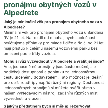
pronájmu obytných vozů v
Alpedrete
Jaký je minimální věk pro pronájem obytného vozu v
Alpedrete?
Minimální věk pro pronájem obytného vozu u Bandana
RV je 21 let. Na rozdíl od mnoha jiných společností
neúčtujeme příplatky pro mladé řidiče a řidiči od 21 let
mají přístup k celému našemu vozovému parku bez
omezení podle třídy vozidla.
Mohu si vůz vyzvednout v Alpedrete a vrátit jej jinde?
Ano, jednosměrné pronájmy jsou často možné, ale
podléhají dostupnosti a poplatku za jednosměrnou
cestu určenému dodavatelem. Tato možnost je ideální
pro delší roadtripy napříč různými regiony. Dostupnost
jednosměrných pronájmů si můžete ověřit přímo v
našem vyhledávacím nástroji zadáním různých míst
vyzvednutí a vrácení.
S jakým předstihem bych si měl(a) rezervovat