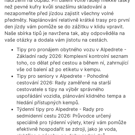
než pevné kufry kvůli snazšímu skladování a
nezapomeňte před jízdou zajistit všechny volné
předměty. Naplánování relativně krátké trasy pro první
den jízdy vám pomůže se do zážitku v klidu vpravit.
Naše sbírka tipů je navržena tak, aby odpověděla na
vaše otázky a dodala vám jistotu na cestách.
Tipy pro pronájem obytného vozu v Alpedrete -
Základní rady 2026: Komplexní kontrolní seznam
toho, co dělat před cestou a během ní, zahrnující
vše od balení až po etiketu v kempu.
Tipy pro seniory v Alpedrete - Pohodlné
cestování 2026: Rady zaměřené na starší
cestovatele s tipy na výběr správného
uspořádání vozidla, plánování klidného tempa a
hledání přístupných kempů.
Týdenní tipy pro Alpedrete - Rady pro
sedmidenní cestu 2026: Průvodce určený
speciálně pro týdenní výlety, který vám pomůže
efektivně hospodařit se zdroji, jako je voda,