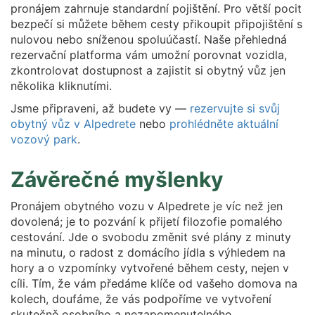
pronájem zahrnuje standardní pojištění. Pro větší pocit
bezpečí si můžete během cesty přikoupit připojištění s
nulovou nebo sníženou spoluúčastí. Naše přehledná
rezervační platforma vám umožní porovnat vozidla,
zkontrolovat dostupnost a zajistit si obytný vůz jen
několika kliknutími.
Jsme připraveni, až budete vy —
rezervujte si svůj
obytný vůz v Alpedrete
nebo
prohlédněte aktuální
vozový park
.
Závěrečné myšlenky
Pronájem obytného vozu v Alpedrete je víc než jen
dovolená; je to pozvání k přijetí filozofie pomalého
cestování. Jde o svobodu změnit své plány z minuty
na minutu, o radost z domácího jídla s výhledem na
hory a o vzpomínky vytvořené během cesty, nejen v
cíli. Tím, že vám předáme klíče od vašeho domova na
kolech, doufáme, že vás podpoříme ve vytvoření
skutečně osobního a nezapomenutelného