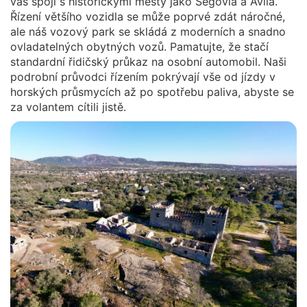
vás spojí s historickými městy jako Segovia a Ávila.
Řízení většího vozidla se může poprvé zdát náročné,
ale náš vozový park se skládá z moderních a snadno
ovladatelných obytných vozů. Pamatujte, že stačí
standardní řidičský průkaz na osobní automobil. Naši
podrobní průvodci řízením pokrývají vše od jízdy v
horských průsmycích až po spotřebu paliva, abyste se
za volantem cítili jistě.