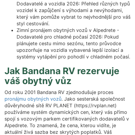
Dodavatelé a vozidla 2026: Přehled různých typů
vozidel k zapůjčení s výhodami a nevýhodami,
který vám pomůže vybrat to nejvhodnější pro váš
styl cestování.
Zimní pronájem obytných vozů v Alpedrete -
Dodavatelé pro chladné počasí 2026: Pokud
plánujete cestu mimo sezónu, tento průvodce
upozorňuje na vozidla vybavená lepší izolací a
systémy vytápění pro pohodlí v chladném počasí.
Jak Bandana RV rezervuje
váš obytný vůz
Od roku 2001 Bandana RV zjednodušuje proces
pronájmu obytných vozů
. Jako sesterská společnost
důvěryhodné sítě RV PLANET (https://rvplan.net)
používáme systém dynamických cen, který vás přímo
spojí s vozovým parkem certifikovaných dodavatelů v
Alpedrete. To znamená, že cena, kterou vidíte, je
aktuální živá sazba bez skrytých poplatků. Váš