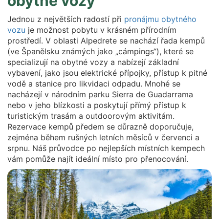
obytné vozy
Jednou z největších radostí při
pronájmu obytného
vozu
je možnost pobytu v krásném přírodním
prostředí. V oblasti Alpedrete se nachází řada kempů
(ve Španělsku známých jako „cámpings“), které se
specializují na obytné vozy a nabízejí základní
vybavení, jako jsou elektrické přípojky, přístup k pitné
vodě a stanice pro likvidaci odpadu. Mnohé se
nacházejí v národním parku Sierra de Guadarrama
nebo v jeho blízkosti a poskytují přímý přístup k
turistickým trasám a outdoorovým aktivitám.
Rezervace kempů předem se důrazně doporučuje,
zejména během rušných letních měsíců v červenci a
srpnu. Náš průvodce po nejlepších místních kempech
vám pomůže najít ideální místo pro přenocování.