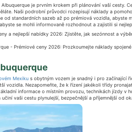
 Albuquerque je prvním krokem při plánování vaší cesty. Ceny
děláte. Naši podrobní průvodci rozepisují náklady a pomoh
od standardních sazeb až po prémiová vozidla, abyste měl
byste se mohli informovaně rozhodnout a zajistili si nejl
a nejlepší nabídky 2026: Zjistěte, jak sezónnost a výběr vo
que - Prémiové ceny 2026: Prozkoumejte náklady spojené 
Albuquerque
ovém Mexiku
s obytným vozem je snadný i pro začínající řidi
ší vozidla. Nezapomeňte, že k řízení jakékoli třídy pronaj
základní informace o místním provozu, technikách jízdy v ho
učiní vaši cestu plynulejší, bezpečnější a příjemnější od o