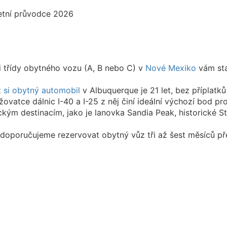
li třídy obytného vozu (A, B nebo C) v
Nové Mexiko
vám sta
 si obytný automobil
v Albuquerque je 21 let, bez příplatků
žovatce dálnic I-40 a I-25 z něj činí ideální výchozí bod p
ickým destinacím, jako je lanovka Sandia Peak, historické S
y doporučujeme rezervovat obytný vůz tři až šest měsíců p