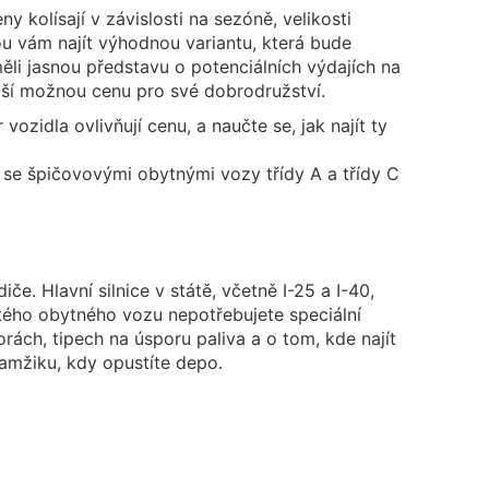
 kolísají v závislosti na sezóně, velikosti
ou vám najít výhodnou variantu, která bude
i jasnou představu o potenciálních výdajích na
epší možnou cenu pro své dobrodružství.
zidla ovlivňují cenu, a naučte se, jak najít ty
se špičovovými obytnými vozy třídy A a třídy C
če. Hlavní silnice v státě, včetně I-25 a I-40,
atého obytného vozu nepotřebujete speciální
rách, tipech na úsporu paliva a o tom, kde najít
kamžiku, kdy opustíte depo.