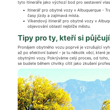
tyto itineráře jako výchozí bod pro sestavení vl
Itinerář pro obytné vozy v Albuquerque - T
časy jízdy a zajímavá místa.
Víkendový itinerář pro obytné vozy v Albuqu
objevování oblastí nejblíže městu.
Tipy pro ty, kteří si půjč
Pronájem obytného vozu poprvé je vzrušující vyh
až po efektivní balení – je tu několik věcí, které
obytnými vozy. Pokrýváme celý proces, od toho, n
se budete během chvilky cítit jako zkušení profesi