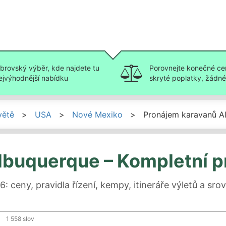
brovský výběr, kde najdete tu
Porovnejte konečné ce
ejvýhodnější nabídku
skryté poplatky, žádné 
větě
>
USA
>
Nové Mexiko
>
Pronájem karavanů A
lbuquerque – Kompletní 
ceny, pravidla řízení, kempy, itineráře výletů a sr
1 558
slov