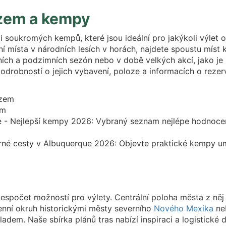
zem a kempy
i soukromých kempů, které jsou ideální pro jakýkoli výlet
ní místa v národních lesích v horách, najdete spoustu mís
ch a podzimních sezón nebo v době velkých akcí, jako je 
odrobností o jejich vybavení, poloze a informacích o rezer
em
 - Nejlepší kempy 2026: Vybraný seznam nejlépe hodnoce
é cesty v Albuquerque 2026: Objevte praktické kempy um
spočet možností pro výlety. Centrální poloha města z něj 
denní okruh historickými městy severního
Nového Mexika
neb
adem. Naše sbírka plánů tras nabízí inspiraci a logistické d