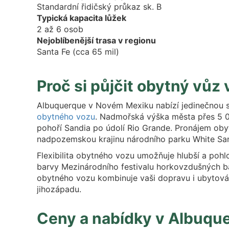
Standardní řidičský průkaz sk. B
Typická kapacita lůžek
2 až 6 osob
Nejoblíbenější trasa v regionu
Santa Fe (cca 65 mil)
Proč si půjčit obytný vůz
Albuquerque v Novém Mexiku nabízí jedinečnou smě
obytného vozu
. Nadmořská výška města přes 5 00
pohoří Sandia po údolí Rio Grande. Pronájem ob
nadpozemskou krajinu národního parku White Sand
Flexibilita obytného vozu umožňuje hlubší a pohlc
barvy Mezinárodního festivalu horkovzdušných ba
obytného vozu kombinuje vaši dopravu i ubytován
jihozápadu.
Ceny a nabídky v Albuqu