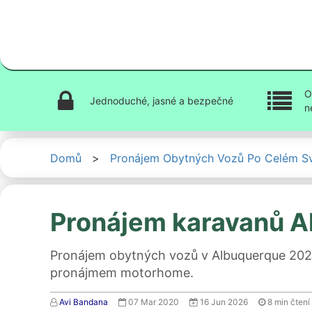
O
Jednoduché, jasné a bezpečné
n
Domů
>
Pronájem Obytných Vozů Po Celém S
Pronájem karavanů A
Pronájem obytných vozů v Albuquerque 2026: 
pronájmem motorhome.
Avi Bandana
07 Mar 2020
16 Jun 2026
8
min čtení