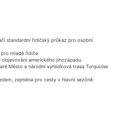
čí standardní řidičský průkaz pro osobní
 pro mladé řidiče.
ro objevování amerického jihozápadu.
taré Město a národní vyhlídková trasa Turquoise
ředem, zejména pro cesty v hlavní sezóně.