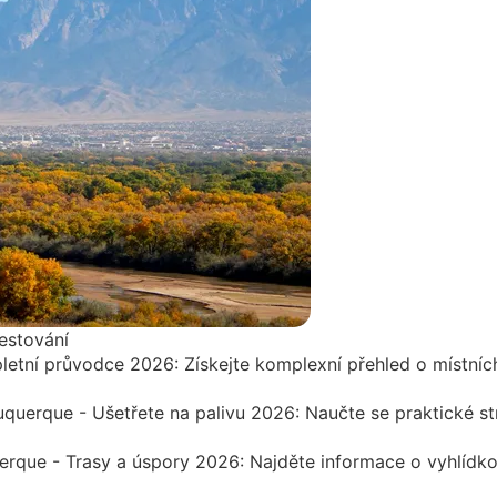
estování
etní průvodce 2026: Získejte komplexní přehled o místníc
uerque - Ušetřete na palivu 2026: Naučte se praktické str
que - Trasy a úspory 2026: Najděte informace o vyhlídkov