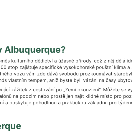
 v Albuquerque?
s kulturního dědictví a úžasné přírody, což z něj dělá id
0 stop zajišťuje specifické vysokohorské pouštní klima a 
ytného vozu vám zde dává svobodu prozkoumávat starobylá 
s vlastním tempem, aniž byste byli vázáni na časy ubytová
ující zážitek z cestování po „Zemi okouzlení“. Můžete se v
lónů na podzim nebo prostě jen najít klidné místo pro poz
í a poskytuje pohodlnou a praktickou základnu pro týdenn
erque