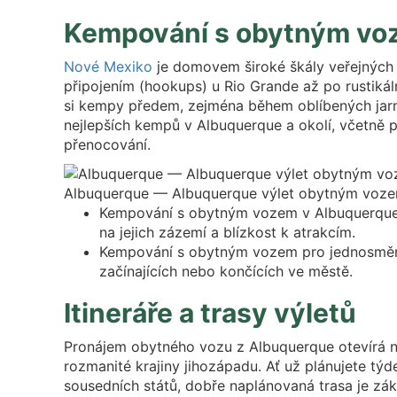
Kempování s obytným vo
Nové Mexiko
je domovem široké škály veřejných 
připojením (hookups) u Rio Grande až po rustikál
si kempy předem, zejména během oblíbených jarní
nejlepších kempů v Albuquerque a okolí, včetně p
přenocování.
Albuquerque — Albuquerque výlet obytným voz
Kempování s obytným vozem v Albuquerque
na jejich zázemí a blízkost k atrakcím.
Kempování s obytným vozem pro jednosměrn
začínajících nebo končících ve městě.
Itineráře a trasy výletů
Pronájem obytného vozu z Albuquerque otevírá ne
rozmanité krajiny jihozápadu. Ať už plánujete tý
sousedních států, dobře naplánovaná trasa je zákl