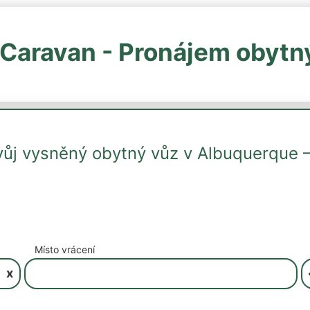
Caravan - Pronájem obytn
svůj vysněný obytný vůz v Albuquerque
Místo vrácení
x