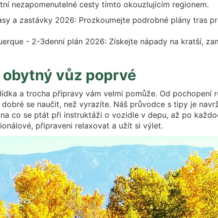
astní nezapomenutelné cesty tímto okouzlujícím regionem.
rasy a zastávky 2026: Prozkoumejte podrobné plány tras pr
erque - 2-3denní plán 2026: Získejte nápady na kratší, zam
ují obytný vůz poprvé
lídka a trocha přípravy vám velmi pomůže. Od pochopení rů
 je dobré se naučit, než vyrazíte. Náš průvodce s tipy je na
a co se ptát při instruktáži o vozidle v depu, až po každ
onálové, připraveni relaxovat a užít si výlet.