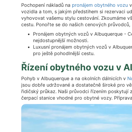
Pochopení nákladů na
pronájem obytného vozu
v
vozidla a tom, s jakým předstihem si rezervaci u
vyhovovat vašemu stylu cestování. Zkoumáme vše 
cestu. Ponořte se do našich cenových průvodců, a
Pronájem obytných vozů v Albuquerque - Ceny 
nejdostupnější možnosti.
Luxusní pronájem obytných vozů v Albuquer
pro ještě pohodlnější cestu.
Řízení obytného vozu v 
Pohyb v Albuquerque a na okolních dálnicích v
N
jsou dobře udržované a dostatečně široké pro vět
řidičský průkaz. Naši průvodci řízením poskytují 
čerpací stanice vhodné pro obytné vozy. Příprava 