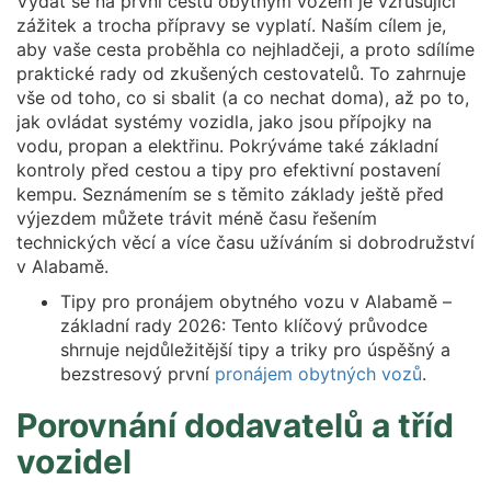
Vydat se na první cestu obytným vozem je vzrušující
zážitek a trocha přípravy se vyplatí. Naším cílem je,
aby vaše cesta proběhla co nejhladčeji, a proto sdílíme
praktické rady od zkušených cestovatelů. To zahrnuje
vše od toho, co si sbalit (a co nechat doma), až po to,
jak ovládat systémy vozidla, jako jsou přípojky na
vodu, propan a elektřinu. Pokrýváme také základní
kontroly před cestou a tipy pro efektivní postavení
kempu. Seznámením se s těmito základy ještě před
výjezdem můžete trávit méně času řešením
technických věcí a více času užíváním si dobrodružství
v Alabamě.
Tipy pro pronájem obytného vozu v Alabamě –
základní rady 2026: Tento klíčový průvodce
shrnuje nejdůležitější tipy a triky pro úspěšný a
bezstresový první
pronájem obytných vozů
.
Porovnání dodavatelů a tříd
vozidel