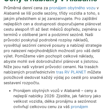
Průměrná denní cena za
pronájem obytného vozu
v
Alabamě se liší podle sezóny, třídy vozidla a toho, s
jakým předstihem si jej zarezervujete. Pro zajištění
nejlepších cen a dostupnosti doporučujeme plánovat
cestu alespoň tři až šest měsíců dopředu, zejména u
termínů v oblíbené jarní a podzimní sezóně. Naši
průvodci poskytují podrobné rozpisy nákladů,
vysvětlují sezónní cenové posuny a nabízejí strategie
pro nalezení nejvýhodnějších možností pro váš delší
výlet. Pomůžeme vám pochopit celkové náklady,
abyste mohli své dobrodružství plánovat s jistotou.
Níže jsou naši vybraní průvodci cenami. Na trasách
nabízených prostřednictvím
tras RV PLANET
můžete
položkově sledovat každý výdaj po cestě pro snadné
sestavení rozpočtu.
Pronájem obytných vozů v Alabamě – ceny a
nejlepší nabídky 2026: Zjistěte, jak faktory jako
velikost vozidla, délka pronájmu a sezónnost
ovlivňují celkovou cenu za váš
pronájem