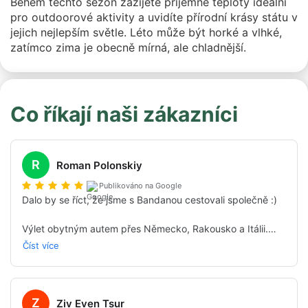
Během těchto sezón zažijete příjemné teploty ideální
pro outdoorové aktivity a uvidíte přírodní krásy státu v
jejich nejlepším světle. Léto může být horké a vlhké,
zatímco zima je obecně mírná, ale chladnější.
Co říkají naši zákazníci
R
Roman Polonskiy
Publikováno na Google
Dalo by se říct, že jsme s Bandanou cestovali společně :)

Výlet obytným autem přes Německo, Rakousko a Itálii.

Dostalo se nám vynikající podpory a odpovědí na každou 
Číst více
otázku 24/7.

Vedení a podrobné vysvětlení.

Perfektní koordinace s půjčovnou – nezávisle na otázkách, 
které jsme pokládali přes WhatsApp, jsme neustále 
Z
Ziv Even Tsur