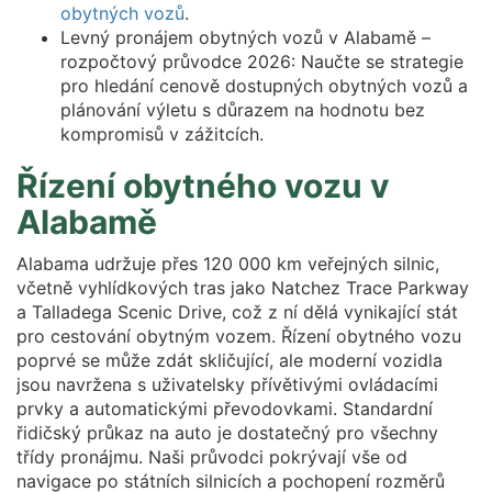
obytných vozů
.
Levný pronájem obytných vozů v Alabamě –
rozpočtový průvodce 2026: Naučte se strategie
pro hledání cenově dostupných obytných vozů a
plánování výletu s důrazem na hodnotu bez
kompromisů v zážitcích.
Řízení obytného vozu v
Alabamě
Alabama udržuje přes 120 000 km veřejných silnic,
včetně vyhlídkových tras jako Natchez Trace Parkway
a Talladega Scenic Drive, což z ní dělá vynikající stát
pro cestování obytným vozem. Řízení obytného vozu
poprvé se může zdát skličující, ale moderní vozidla
jsou navržena s uživatelsky přívětivými ovládacími
prvky a automatickými převodovkami. Standardní
řidičský průkaz na auto je dostatečný pro všechny
třídy pronájmu. Naši průvodci pokrývají vše od
navigace po státních silnicích a pochopení rozměrů