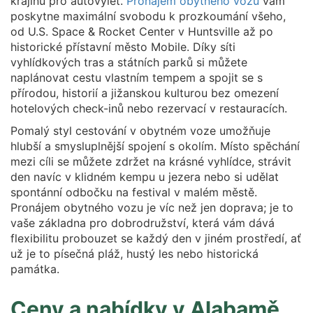
krajinu pro autovýlet.
Pronájem obytného vozu
vám
poskytne maximální svobodu k prozkoumání všeho,
od U.S. Space & Rocket Center v Huntsville až po
historické přístavní město Mobile. Díky síti
vyhlídkových tras a státních parků si můžete
naplánovat cestu vlastním tempem a spojit se s
přírodou, historií a jižanskou kulturou bez omezení
hotelových check-inů nebo rezervací v restauracích.
Pomalý styl cestování v obytném voze umožňuje
hlubší a smysluplnější spojení s okolím. Místo spěchání
mezi cíli se můžete zdržet na krásné vyhlídce, strávit
den navíc v klidném kempu u jezera nebo si udělat
spontánní odbočku na festival v malém městě.
Pronájem obytného vozu je víc než jen doprava; je to
vaše základna pro dobrodružství, která vám dává
flexibilitu probouzet se každý den v jiném prostředí, ať
už je to písečná pláž, hustý les nebo historická
památka.
Ceny a nabídky v Alabamě