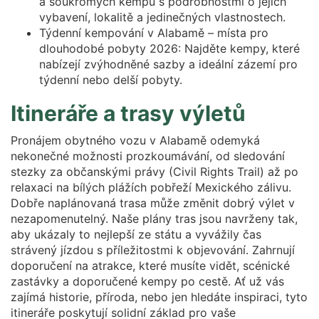
a soukromých kempů s podrobnostmi o jejich
vybavení, lokalitě a jedinečných vlastnostech.
Týdenní kempování v Alabamě – místa pro
dlouhodobé pobyty 2026: Najděte kempy, které
nabízejí zvýhodněné sazby a ideální zázemí pro
týdenní nebo delší pobyty.
Itineráře a trasy výletů
Pronájem obytného vozu v Alabamě odemyká
nekonečné možnosti prozkoumávání, od sledování
stezky za občanskými právy (Civil Rights Trail) až po
relaxaci na bílých plážích pobřeží Mexického zálivu.
Dobře naplánovaná trasa může změnit dobrý výlet v
nezapomenutelný. Naše plány tras jsou navrženy tak,
aby ukázaly to nejlepší ze státu a vyvážily čas
strávený jízdou s příležitostmi k objevování. Zahrnují
doporučení na atrakce, které musíte vidět, scénické
zastávky a doporučené kempy po cestě. Ať už vás
zajímá historie, příroda, nebo jen hledáte inspiraci, tyto
itineráře poskytují solidní základ pro vaše