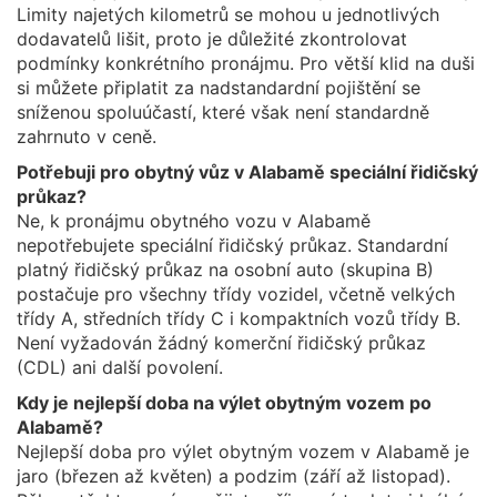
Limity najetých kilometrů se mohou u jednotlivých
dodavatelů lišit, proto je důležité zkontrolovat
podmínky konkrétního pronájmu. Pro větší klid na duši
si můžete připlatit za nadstandardní pojištění se
sníženou spoluúčastí, které však není standardně
zahrnuto v ceně.
Potřebuji pro obytný vůz v Alabamě speciální řidičský
průkaz?
Ne, k pronájmu obytného vozu v Alabamě
nepotřebujete speciální řidičský průkaz. Standardní
platný řidičský průkaz na osobní auto (skupina B)
postačuje pro všechny třídy vozidel, včetně velkých
třídy A, středních třídy C i kompaktních vozů třídy B.
Není vyžadován žádný komerční řidičský průkaz
(CDL) ani další povolení.
Kdy je nejlepší doba na výlet obytným vozem po
Alabamě?
Nejlepší doba pro výlet obytným vozem v Alabamě je
jaro (březen až květen) a podzim (září až listopad).