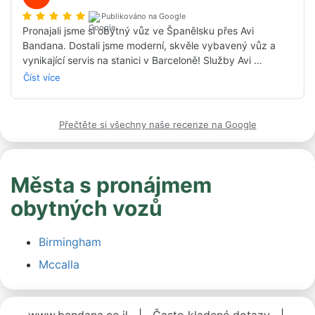
dostávali e-maily s důležitými informacemi.

Publikováno na Google
S manželkou vřele doporučujeme pronájem obytného auta 
Pronajali jsme si obytný vůz ve Španělsku přes Avi 
přes Bandana.

Bandana. Dostali jsme moderní, skvěle vybavený vůz a 
Můj příští výlet bude samozřejmě jen přes ně.
vynikající servis na stanici v Barceloně! Služby Avi 
Bandana během procesu rezervace byly vynikající – 
Číst více
zdvořilé, pozorné a nápomocné! Jako lidé, kteří jeli svůj 
první výlet obytným autem, jsme to velmi ocenili. Služby 
Bandany nám dodaly klid a jistotu. Netřeba dodávat, že 
Přečtěte si všechny naše recenze na Google
jsme měli nádhernou dovolenou a určitě si to budeme chtít 
zopakovat i na jiných místech světa.
Města s pronájmem
obytných vozů
Birmingham
Mccalla