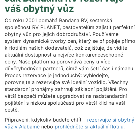
váš obytný vůz
Od roku 2001 pomáhá Bandana RV, sesterská
společnost RV PLANET, cestovatelům zajistit perfektní
obytný vůz pro jejich dobrodružství. Používáme
systém dynamické tvorby cen, který se připojuje přímo
k flotilám našich dodavatelů, což zajišťuje, že vidíte
aktuální dostupnost a nejvíce konkurenceschopné
ceny. Naše platforma porovnává ceny u více
důvěryhodných partnerů, čímž vám šetří čas i námahu.
Proces rezervace je jednoduchý: vyhledejte,
porovnejte a rezervujte své ideální vozidlo. Všechny
standardní pronájmy zahrnují základní pojištění. Pro
větší bezpečí můžete upgradovat na nadstandardní
pojištění s nízkou spoluúčastí pro větší klid na vaší
cestě.
Připraveni, kdykoliv budete chtít –
rezervujte si obytný
vůz v Alabamě
nebo
prohlédněte si aktuální flotilu
.