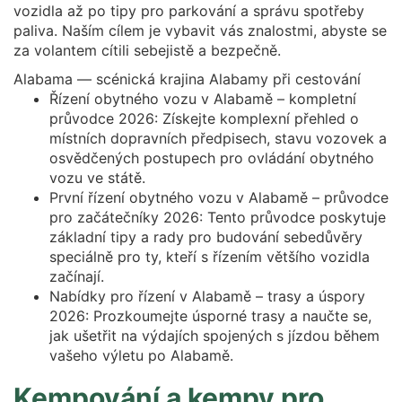
vozidla až po tipy pro parkování a správu spotřeby
paliva. Naším cílem je vybavit vás znalostmi, abyste se
za volantem cítili sebejistě a bezpečně.
Alabama — scénická krajina Alabamy při cestování
Řízení obytného vozu v Alabamě – kompletní
průvodce 2026: Získejte komplexní přehled o
místních dopravních předpisech, stavu vozovek a
osvědčených postupech pro ovládání obytného
vozu ve státě.
První řízení obytného vozu v Alabamě – průvodce
pro začátečníky 2026: Tento průvodce poskytuje
základní tipy a rady pro budování sebedůvěry
speciálně pro ty, kteří s řízením většího vozidla
začínají.
Nabídky pro řízení v Alabamě – trasy a úspory
2026: Prozkoumejte úsporné trasy a naučte se,
jak ušetřit na výdajích spojených s jízdou během
vašeho výletu po Alabamě.
Kempování a kempy pro