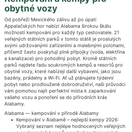
obytné vozy
Od pobřeží Mexického zálivu až po úpatí
Appalačských hor nabízí Alabama širokou škálu
možností kempování pro každý typ cestovatele. 21
veřejných státních parků v tomto státě je proslulých
svými udržovanými zařízeními a malebnými polohami,
přičemž často poskytují plné přípojky (voda, elektřina
a kanalizace) pro pohodlný pobyt. Kromě státních
parků najdete řadu soukromých kempů a resortů pro
obytné vozy, které nabízejí další vybavení, jako jsou
bazény, prádelny a Wi-Fi. Ať už plánujete týdenní
pobyt nebo prodloužené dobrodružství, naši průvodci
vám pomohou najít perfektní místa k zaparkování
vašeho vozu a ponoření se do přírodních krás
Alabamy.
Alabama — kempování v přírodě Alabamy
Kempování v Alabamě – nejlepší kempy 2026:
Vybraný seznam nejlépe hodnocených veřejných