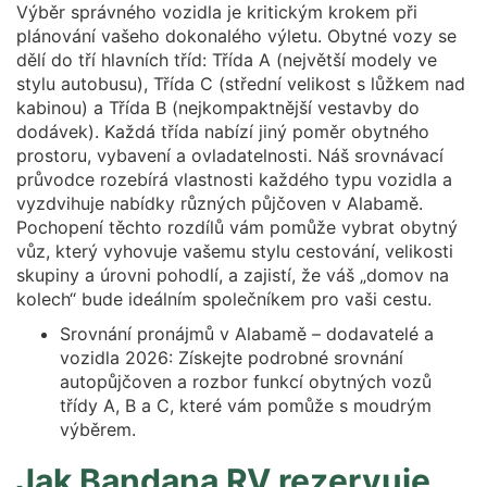
Výběr správného vozidla je kritickým krokem při
plánování vašeho dokonalého výletu. Obytné vozy se
dělí do tří hlavních tříd: Třída A (největší modely ve
stylu autobusu), Třída C (střední velikost s lůžkem nad
kabinou) a Třída B (nejkompaktnější vestavby do
dodávek). Každá třída nabízí jiný poměr obytného
prostoru, vybavení a ovladatelnosti. Náš srovnávací
průvodce rozebírá vlastnosti každého typu vozidla a
vyzdvihuje nabídky různých půjčoven v Alabamě.
Pochopení těchto rozdílů vám pomůže vybrat obytný
vůz, který vyhovuje vašemu stylu cestování, velikosti
skupiny a úrovni pohodlí, a zajistí, že váš „domov na
kolech“ bude ideálním společníkem pro vaši cestu.
Srovnání pronájmů v Alabamě – dodavatelé a
vozidla 2026: Získejte podrobné srovnání
autopůjčoven a rozbor funkcí obytných vozů
třídy A, B a C, které vám pomůže s moudrým
výběrem.
Jak Bandana RV rezervuje