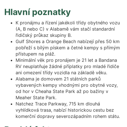
Hlavní poznatky
K pronájmu a řízení jakékoli třídy obytného vozu
(A, B nebo C) v Alabamě vám stačí standardní
řidičský průkaz skupiny B.
Gulf Shores a Orange Beach nabízejí přes 50 km
pobřeží s bílým pískem a četné kempy s přímým
přístupem na pláž.
Minimální věk pro pronájem je 21 let a Bandana
RV neuplatňuje žádné příplatky pro mladé řidiče
ani omezení třídy vozidla na základě věku.
Alabama je domovem 21 státních parků
vybavených kempy vhodnými pro obytné vozy,
od hor v Cheaha State Park až po bažiny v
Meaher State Park.
Natchez Trace Parkway, 715 km dlouhá
vyhlídková trasa, nabízí historickou cestu bez
komerční dopravy severozápadním rohem státu.