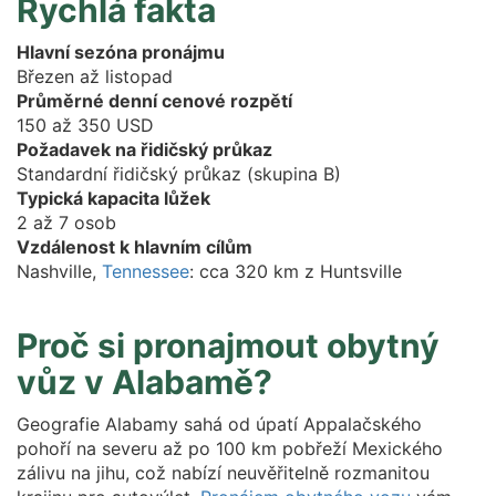
Rychlá fakta
Hlavní sezóna pronájmu
Březen až listopad
Průměrné denní cenové rozpětí
150 až 350 USD
Požadavek na řidičský průkaz
Standardní řidičský průkaz (skupina B)
Typická kapacita lůžek
2 až 7 osob
Vzdálenost k hlavním cílům
Nashville,
Tennessee
: cca 320 km z Huntsville
Proč si pronajmout obytný
vůz v Alabamě?
Geografie Alabamy sahá od úpatí Appalačského
pohoří na severu až po 100 km pobřeží Mexického
zálivu na jihu, což nabízí neuvěřitelně rozmanitou