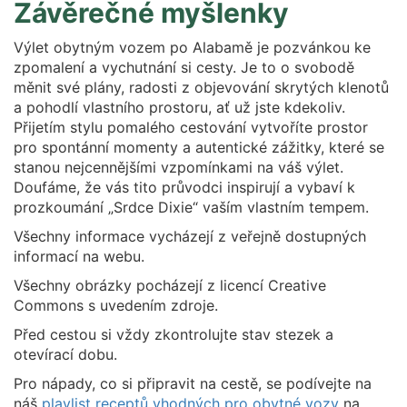
Závěrečné myšlenky
Výlet obytným vozem po Alabamě je pozvánkou ke
zpomalení a vychutnání si cesty. Je to o svobodě
měnit své plány, radosti z objevování skrytých klenotů
a pohodlí vlastního prostoru, ať už jste kdekoliv.
Přijetím stylu pomalého cestování vytvoříte prostor
pro spontánní momenty a autentické zážitky, které se
stanou nejcennějšími vzpomínkami na váš výlet.
Doufáme, že vás tito průvodci inspirují a vybaví k
prozkoumání „Srdce Dixie“ vaším vlastním tempem.
Všechny informace vycházejí z veřejně dostupných
informací na webu.
Všechny obrázky pocházejí z licencí Creative
Commons s uvedením zdroje.
Před cestou si vždy zkontrolujte stav stezek a
otevírací dobu.
Pro nápady, co si připravit na cestě, se podívejte na
náš
playlist receptů vhodných pro obytné vozy
na