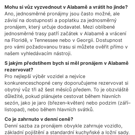
Mohu si vůz vyzvednout v Alabamě a vrátit ho jinde?
Ano, jednosměrné pronájmy jsou často možné, ale
závisí na dostupnosti a poplatku za jednosměrný
pronájem, který určuje dodavatel. Mezi oblíbené
jednosměrné trasy patří začátek v Alabamě a vrácení
na Floridě, v Tennessee nebo v Georgii. Dostupnost
pro vámi požadovanou trasu si můžete ověřit přímo v
našem vyhledávacím nástroji.
S jakým předstihem bych si měl pronájem v Alabamě
rezervovat?
Pro nejlepší výběr vozidel a nejvíce
konkurenceschopné ceny doporučujeme rezervovat si
obytný vůz tři až šest měsíců předem. To je obzvláště
důležité, pokud plánujete cestovat během hlavních
sezón, jako je jaro (březen–květen) nebo podzim (září–
listopad), nebo během hlavních svátků.
Co je zahrnuto v denní ceně?
Denní sazba za pronájem obvykle zahrnuje vozidlo,
základní pojištění a standardní kuchyňské a ložní sady.