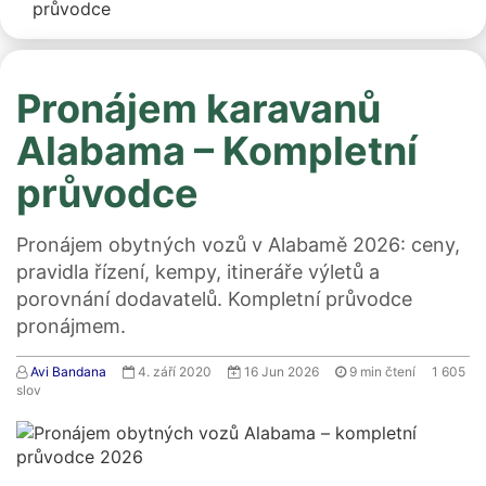
průvodce
Pronájem karavanů
Alabama – Kompletní
průvodce
Pronájem obytných vozů v Alabamě 2026: ceny,
pravidla řízení, kempy, itineráře výletů a
porovnání dodavatelů. Kompletní průvodce
pronájmem.
Avi Bandana
4. září 2020
16 Jun 2026
9
min čtení
1 605
slov