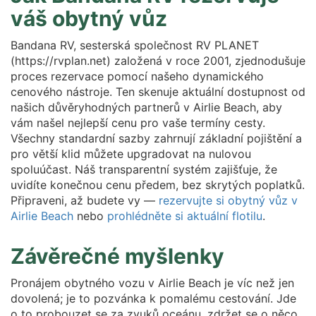
váš obytný vůz
Bandana RV, sesterská společnost RV PLANET
(https://rvplan.net) založená v roce 2001, zjednodušuje
proces rezervace pomocí našeho dynamického
cenového nástroje. Ten skenuje aktuální dostupnost od
našich důvěryhodných partnerů v Airlie Beach, aby
vám našel nejlepší cenu pro vaše termíny cesty.
Všechny standardní sazby zahrnují základní pojištění a
pro větší klid můžete upgradovat na nulovou
spoluúčast. Náš transparentní systém zajišťuje, že
uvidíte konečnou cenu předem, bez skrytých poplatků.
Připraveni, až budete vy —
rezervujte si obytný vůz v
Airlie Beach
nebo
prohlédněte si aktuální flotilu
.
Závěrečné myšlenky
Pronájem obytného vozu v Airlie Beach je víc než jen
dovolená; je to pozvánka k pomalému cestování. Jde
o to probouzet se za zvuků oceánu, zdržet se o něco