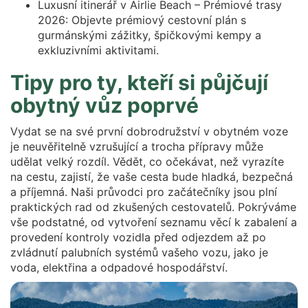
Luxusní itinerář v Airlie Beach – Prémiové trasy
2026: Objevte prémiový cestovní plán s
gurmánskými zážitky, špičkovými kempy a
exkluzivními aktivitami.
Tipy pro ty, kteří si půjčují
obytný vůz poprvé
Vydat se na své první dobrodružství v obytném voze
je neuvěřitelně vzrušující a trocha přípravy může
udělat velký rozdíl. Vědět, co očekávat, než vyrazíte
na cestu, zajistí, že vaše cesta bude hladká, bezpečná
a příjemná. Naši průvodci pro začátečníky jsou plní
praktických rad od zkušených cestovatelů. Pokrýváme
vše podstatné, od vytvoření seznamu věcí k zabalení a
provedení kontroly vozidla před odjezdem až po
zvládnutí palubních systémů vašeho vozu, jako je
voda, elektřina a odpadové hospodářství.