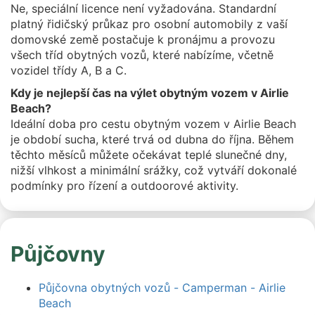
Ne, speciální licence není vyžadována. Standardní
platný řidičský průkaz pro osobní automobily z vaší
domovské země postačuje k pronájmu a provozu
všech tříd obytných vozů, které nabízíme, včetně
vozidel třídy A, B a C.
Kdy je nejlepší čas na výlet obytným vozem v Airlie
Beach?
Ideální doba pro cestu obytným vozem v Airlie Beach
je období sucha, které trvá od dubna do října. Během
těchto měsíců můžete očekávat teplé slunečné dny,
nižší vlhkost a minimální srážky, což vytváří dokonalé
podmínky pro řízení a outdoorové aktivity.
Půjčovny
Půjčovna obytných vozů - Camperman - Airlie
Beach