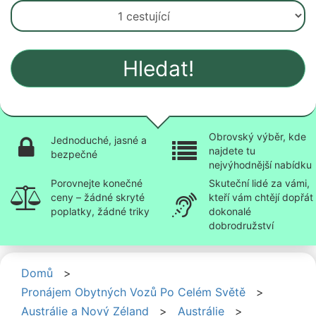
Hledat!
Obrovský výběr, kde
Jednoduché, jasné a
najdete tu
bezpečné
nejvýhodnější nabídku
Porovnejte konečné
Skuteční lidé za vámi,
ceny – žádné skryté
kteří vám chtějí dopřát
poplatky, žádné triky
dokonalé
dobrodružství
Domů
>
Pronájem Obytných Vozů Po Celém Světě
>
Austrálie a Nový Zéland
>
Austrálie
>