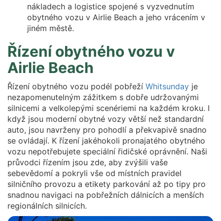
nákladech a logistice spojené s vyzvednutím
obytného vozu v Airlie Beach a jeho vrácením v
jiném městě.
Řízení obytného vozu v
Airlie Beach
Řízení obytného vozu podél pobřeží
Whitsunday
je
nezapomenutelným zážitkem s dobře udržovanými
silnicemi a velkolepými scenériemi na každém kroku. I
když jsou moderní obytné vozy větší než standardní
auto, jsou navrženy pro pohodlí a překvapivě snadno
se ovládají. K řízení jakéhokoli pronajatého obytného
vozu nepotřebujete speciální řidičské oprávnění. Naši
průvodci řízením jsou zde, aby zvýšili vaše
sebevědomí a pokryli vše od místních pravidel
silničního provozu a etikety parkování až po tipy pro
snadnou navigaci na pobřežních dálnicích a menších
regionálních silnicích.