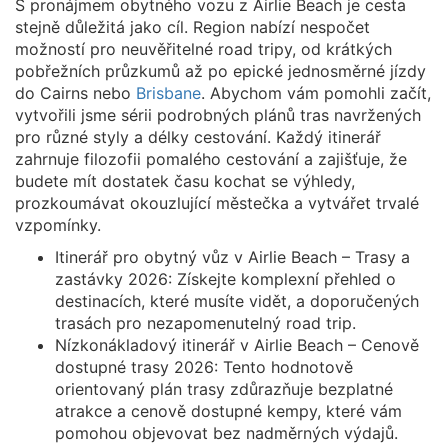
S pronájmem obytného vozu z Airlie Beach je cesta
stejně důležitá jako cíl. Region nabízí nespočet
možností pro neuvěřitelné road tripy, od krátkých
pobřežních průzkumů až po epické jednosměrné jízdy
do Cairns nebo
Brisbane
. Abychom vám pomohli začít,
vytvořili jsme sérii podrobných plánů tras navržených
pro různé styly a délky cestování. Každý itinerář
zahrnuje filozofii pomalého cestování a zajišťuje, že
budete mít dostatek času kochat se výhledy,
prozkoumávat okouzlující městečka a vytvářet trvalé
vzpomínky.
Itinerář pro obytný vůz v Airlie Beach – Trasy a
zastávky 2026: Získejte komplexní přehled o
destinacích, které musíte vidět, a doporučených
trasách pro nezapomenutelný road trip.
Nízkonákladový itinerář v Airlie Beach – Cenově
dostupné trasy 2026: Tento hodnotově
orientovaný plán trasy zdůrazňuje bezplatné
atrakce a cenově dostupné kempy, které vám
pomohou objevovat bez nadměrných výdajů.