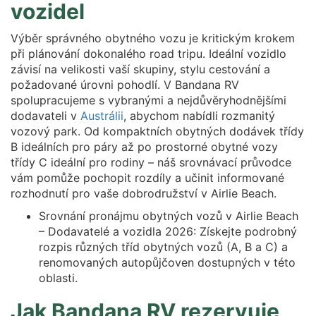
vozidel
Výběr správného obytného vozu je kritickým krokem
při plánování dokonalého road tripu. Ideální vozidlo
závisí na velikosti vaší skupiny, stylu cestování a
požadované úrovni pohodlí. V Bandana RV
spolupracujeme s vybranými a nejdůvěryhodnějšími
dodavateli v
Austrálii
, abychom nabídli rozmanitý
vozový park. Od kompaktních obytných dodávek třídy
B ideálních pro páry až po prostorné obytné vozy
třídy C ideální pro rodiny – náš srovnávací průvodce
vám pomůže pochopit rozdíly a učinit informované
rozhodnutí pro vaše dobrodružství v Airlie Beach.
Srovnání pronájmu obytných vozů v Airlie Beach
– Dodavatelé a vozidla 2026: Získejte podrobný
rozpis různých tříd obytných vozů (A, B a C) a
renomovaných autopůjčoven dostupných v této
oblasti.
Jak Bandana RV rezervuje