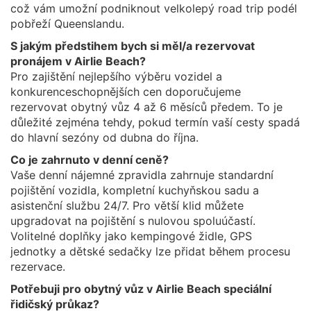
což vám umožní podniknout velkolepý road trip podél
pobřeží Queenslandu.
S jakým předstihem bych si měl/a rezervovat
pronájem v Airlie Beach?
Pro zajištění nejlepšího výběru vozidel a
konkurenceschopnějších cen doporučujeme
rezervovat obytný vůz 4 až 6 měsíců předem. To je
důležité zejména tehdy, pokud termín vaší cesty spadá
do hlavní sezóny od dubna do října.
Co je zahrnuto v denní ceně?
Vaše denní nájemné zpravidla zahrnuje standardní
pojištění vozidla, kompletní kuchyňskou sadu a
asistenční službu 24/7. Pro větší klid můžete
upgradovat na pojištění s nulovou spoluúčastí.
Volitelné doplňky jako kempingové židle, GPS
jednotky a dětské sedačky lze přidat během procesu
rezervace.
Potřebuji pro obytný vůz v Airlie Beach speciální
řidičský průkaz?