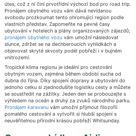
útes, což z ní činí prvotřídní výchozí bod pro road trip.
Pronájem obytného vozu vám dává nevídanou
svobodu prozkoumat tento ohromující region podle
vlastních představ. Zapomeňte na pevné časy
ubytování v hotelech a plány organizovaných zájezdů;
pronájem obytného vozu
vám umožní následovat
slunce, zdržet se na dechberoucích vyhlídkách a
objevovat skryté skvosty podél pobřeží i v bujném
vnitrozemí.
Tropické klima regionu je ideální pro cestování
obytným vozem, zejména během období sucha od
dubna do října. Díky spojení dopravy a ubytování do
jednoho celku si zjednodušíte logistiku cesty a můžete
se soustředit na zážitky. Jeden den se probouzejte s
výhledem na oceán a druhý za zvuků národního parku.
Pronájem karavanu
vám umožní přijmout filozofii
pomalého cestování a vytvořit si hlubší spojení s
neuvěřitelnou přírodní krásou pobřeží Whitsunday.