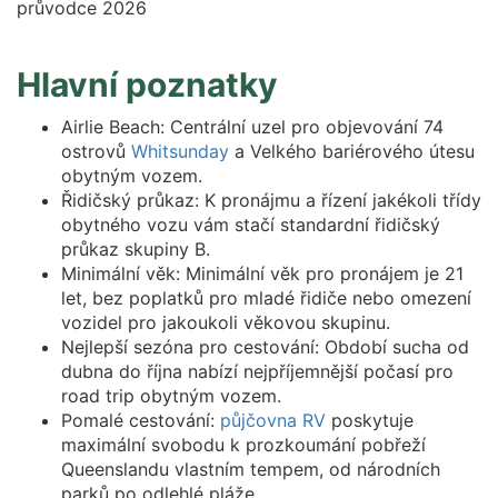
Hlavní poznatky
Airlie Beach: Centrální uzel pro objevování 74
ostrovů
Whitsunday
a Velkého bariérového útesu
obytným vozem.
Řidičský průkaz: K pronájmu a řízení jakékoli třídy
obytného vozu vám stačí standardní řidičský
průkaz skupiny B.
Minimální věk: Minimální věk pro pronájem je 21
let, bez poplatků pro mladé řidiče nebo omezení
vozidel pro jakoukoli věkovou skupinu.
Nejlepší sezóna pro cestování: Období sucha od
dubna do října nabízí nejpříjemnější počasí pro
road trip obytným vozem.
Pomalé cestování:
půjčovna RV
poskytuje
maximální svobodu k prozkoumání pobřeží
Queenslandu vlastním tempem, od národních
parků po odlehlé pláže.