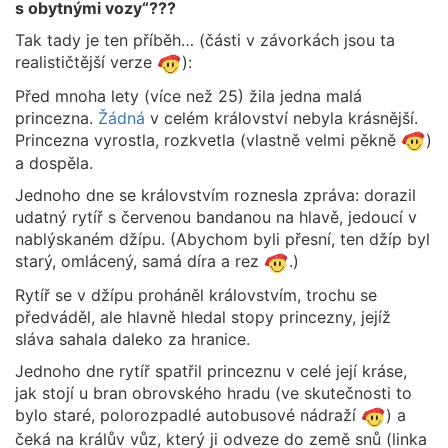
s obytnými vozy“???
Tak tady je ten příběh… (části v závorkách jsou ta
realističtější verze
):
Před mnoha lety (více než 25) žila jedna malá
princezna.
Žádná
v celém království nebyla krásnější.
Princezna vyrostla, rozkvetla (vlastně velmi pěkně
)
a dospěla.
Jednoho dne se královstvím roznesla zpráva: dorazil
udatný rytíř s červenou bandanou na hlavě, jedoucí v
nablýskaném džípu. (Abychom byli přesní, ten džíp byl
starý, omlácený, samá díra a rez
.)
Rytíř se v džípu proháněl královstvím, trochu se
předváděl, ale hlavně hledal stopy princezny, jejíž
sláva sahala daleko za hranice.
Jednoho dne rytíř spatřil princeznu v celé její kráse,
jak stojí u bran obrovského hradu (ve skutečnosti to
bylo staré, polorozpadlé autobusové nádraží
) a
čeká na králův vůz, který ji odveze do země snů (linka