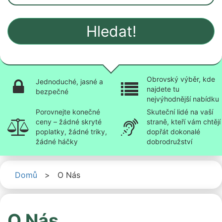
Hledat!
Obrovský výběr, kde
Jednoduché, jasné a
najdete tu
bezpečné
nejvýhodnější nabídku
Porovnejte konečné
Skuteční lidé na vaší
ceny – žádné skryté
straně, kteří vám chtějí
poplatky, žádné triky,
dopřát dokonalé
žádné háčky
dobrodružství
Domů
>
O Nás
O Nás