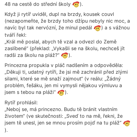
48 na cestě do střední školy
).
Když ji rytíř uviděl, dupl na brzdy, kousek couvl
(nezapomeňte, že brzdy toho džípu nebyly nic moc, a
navíc byl tak nervózní, že minul pedál
) a s vážnou
tváří řekl:
„Král mě poslal, abych tě vzal a odvezl do Země
zaslíbené“ (překlad: „Vykašli se na školu, nechceš jít
radši za školu na pláž?“
).
Princezna propukla v pláč nadšením a odpověděla:
„Děkuji ti, udatný rytíři, že jsi mě zachránil před zlými
silami, které se mě snaží zajmout“ (v reálu: „Žádný
problém, fešáku, jen mi vymysli nějakou výmluvu a
jsem s tebou na pláži“
).
Rytíř prohlásil:
„Neboj se, má princezno. Budu tě bránit vlastním
životem“ (ve skutečnosti: „Sveď to na mě, řekni, že
jsem tě unesl, jen se mnou prosím pojď na tu pláž“
).