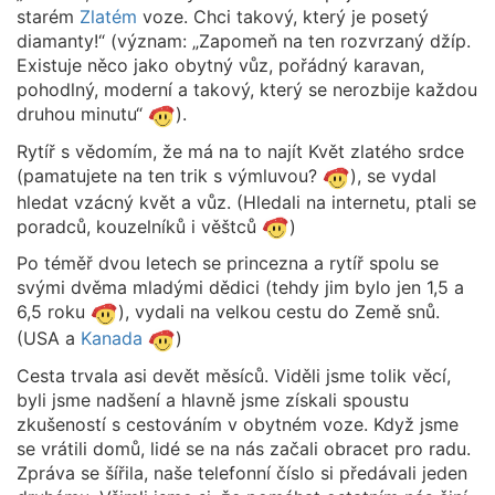
starém
Zlatém
voze. Chci takový, který je posetý
diamanty!“ (význam: „Zapomeň na ten rozvrzaný džíp.
Existuje něco jako obytný vůz, pořádný karavan,
pohodlný, moderní a takový, který se nerozbije každou
druhou minutu“
).
Rytíř s vědomím, že má na to najít Květ zlatého srdce
(pamatujete na ten trik s výmluvou?
), se vydal
hledat vzácný květ a vůz. (Hledali na internetu, ptali se
poradců, kouzelníků i věštců
)
Po téměř dvou letech se princezna a rytíř spolu se
svými dvěma mladými dědici (tehdy jim bylo jen 1,5 a
6,5 roku
), vydali na velkou cestu do Země snů.
(USA a
Kanada
)
Cesta trvala asi devět měsíců. Viděli jsme tolik věcí,
byli jsme nadšení a hlavně jsme získali spoustu
zkušeností s cestováním v obytném voze. Když jsme
se vrátili domů, lidé se na nás začali obracet pro radu.
Zpráva se šířila, naše telefonní číslo si předávali jeden