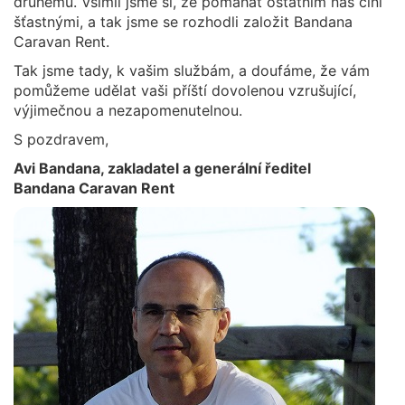
druhému. Všimli jsme si, že pomáhat ostatním nás činí
šťastnými, a tak jsme se rozhodli založit Bandana
Caravan Rent.
Tak jsme tady, k vašim službám, a doufáme, že vám
pomůžeme udělat vaši příští dovolenou vzrušující,
výjimečnou a nezapomenutelnou.
S pozdravem,
Avi Bandana, zakladatel a generální ředitel
Bandana Caravan Rent