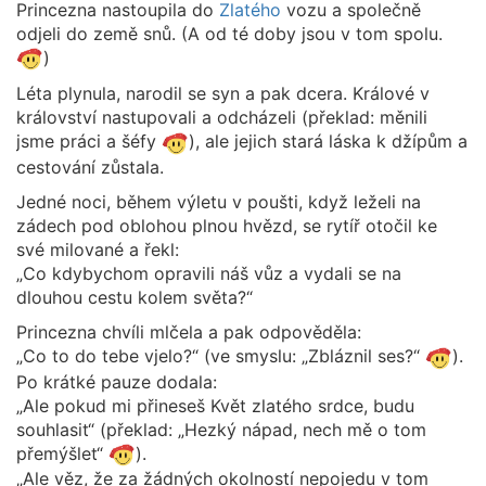
Princezna nastoupila do
Zlatého
vozu a společně
odjeli do země snů. (A od té doby jsou v tom spolu.
)
Léta plynula, narodil se syn a pak dcera. Králové v
království nastupovali a odcházeli (překlad: měnili
jsme práci a šéfy
), ale jejich stará láska k džípům a
cestování zůstala.
Jedné noci, během výletu v poušti, když leželi na
zádech pod oblohou plnou hvězd, se rytíř otočil ke
své milované a řekl:
„Co kdybychom opravili náš vůz a vydali se na
dlouhou cestu kolem světa?“
Princezna chvíli mlčela a pak odpověděla:
„Co to do tebe vjelo?“ (ve smyslu: „Zbláznil ses?“
).
Po krátké pauze dodala:
„Ale pokud mi přineseš Květ zlatého srdce, budu
souhlasit“ (překlad: „Hezký nápad, nech mě o tom
přemýšlet“
).
„Ale věz, že za žádných okolností nepojedu v tom