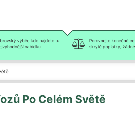
brovský výběr, kde najdete tu
Porovnejte konečné ce
ejvýhodnější nabídku
skryté poplatky, žádné 
větě
ozů Po Celém Světě