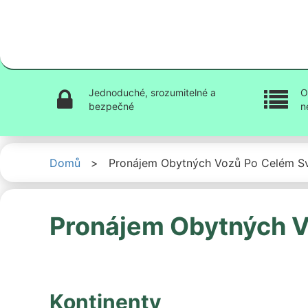
Jednoduché, srozumitelné a
O
bezpečné
n
Domů
>
Pronájem Obytných Vozů Po Celém S
Pronájem Obytných V
Kontinenty