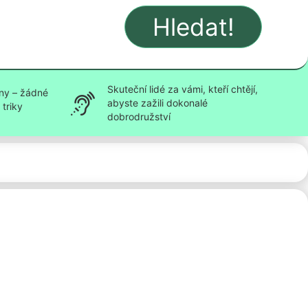
Hledat!
Skuteční lidé za vámi, kteří chtějí,
ny – žádné
abyste zažili dokonalé
triky
dobrodružství